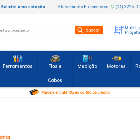
Solicite uma cotação
Atendimento E-commerce:
(11) 3225-
Mult
Li
buscar
Projet
Ferramentas
Fios e
Medição
Motores
R
Cabos
era