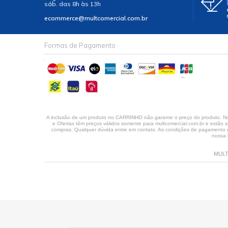
sáb. das 8h às 13h
ecommerce@multcomercial.com.br
Formas de Pagamento
A inclusão de um produto no CARRINHO não garante o preço do produto. No 
e Ofertas têm preços válidos somente para multcomercial.com.br e estão su
compras. Qualquer dúvida entre em contato. As condições de pagamento em
nossa 
MULT 