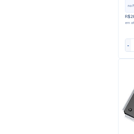
no 
R$28
em a
-