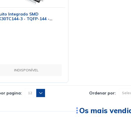
uito Integrado SMD
K30TC144-3 - TQFP-144 -
ra
INDISPONÍVEL
por pagina:
Ordenar por:
Os mais vendi