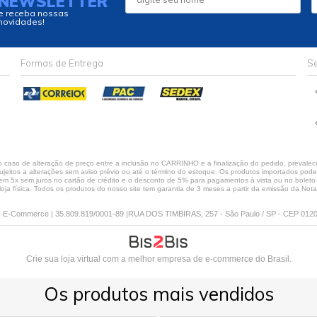
NEWSLETTER
e receba nossas
novidades!
Formas de Entrega
Se
caso de alteração de preço entre a inclusão no CARRINHO e a finalização do pedido, prevalece
jeitos a alterações sem aviso prévio ou até o término do estoque. Os produtos importados podem 
 5x sem juros no cartão de crédito e o desconto de 5% para pagamentos à vista ou no boleto só
loja física. Todos os produtos do nosso site tem garantia de 3 meses a partir da emissão da Nota 
E-Commerce | 35.809.819/0001-89 |RUA DOS TIMBIRAS, 257 - São Paulo / SP - CEP 012
Crie sua loja virtual
com a melhor empresa de e-commerce do Brasil.
Os produtos mais vendidos