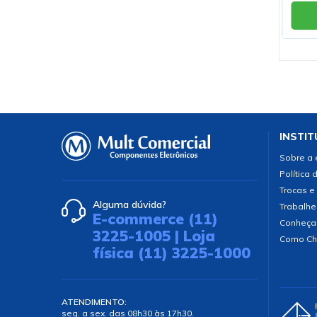
Comprar
INSTIT
Sobre a
Política 
Trocas e
Alguma dúvida?
Trabalhe
E-commerce (11)
Conheça
3225-1005 | Loja
Como Ch
física (11) 3225-1000
ATENDIMENTO:
seg. a sex. das 08h30 às 17h30.