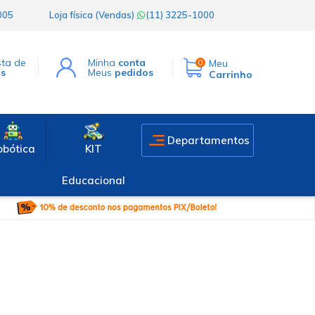
1005
Loja física (Vendas)
(11) 3225-1000
sta de
Minha
conta
Meu
0
os
Meus
pedidos
Carrinho
Departamentos
obótica
KIT
Educacional