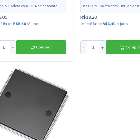
PIX ou Boleto com
10
% de desconto
no PIX ou Boleto com
10
% de desc
,00
R$19,20
té
5
x
de
R$5,60
s/ juros
em até
3
x
de
R$6,40
s/ juros
+
-
+
Comprar
Compra