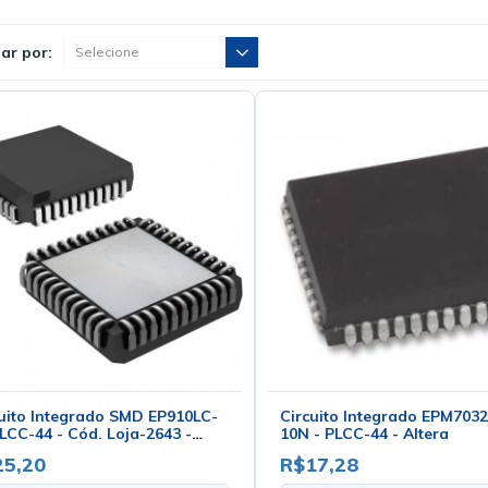
ar por:
uito Integrado SMD EP910LC-
Circuito Integrado EPM703
LCC-44 - Cód. Loja-2643 -
10N - PLCC-44 - Altera
ra
25,20
R$17,28