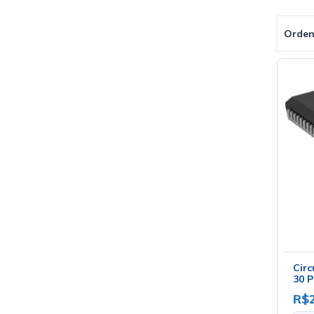
Orden
Circ
30 P
Alte
R$