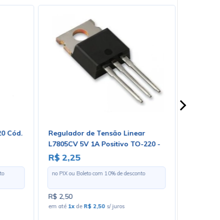
20 Cód.
Regulador de Tensão Linear
Varistor
L7805CV 5V 1A Positivo TO-220 -
Loja 773
Cód. Loja 03
R$ 2,25
R$ 2,8
to
no PIX ou Boleto com
10
% de desconto
no PIX ou 
R$ 2,50
R$ 3,20
em até
1x
de
R$ 2,50
s/ juros
em até
1x