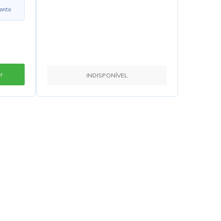
onto
r
INDISPONÍVEL