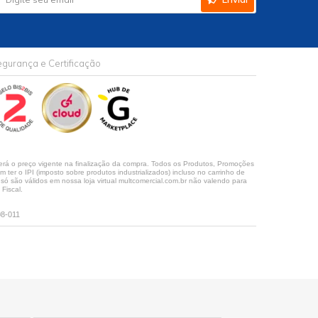
gurança e Certificação
rá o preço vigente na finalização da compra. Todos os Produtos, Promoções
ter o IPI (imposto sobre produtos industrializados) incluso no carrinho de
 são válidos em nossa loja virtual multcomercial.com.br não valendo para
Fiscal.
08-011