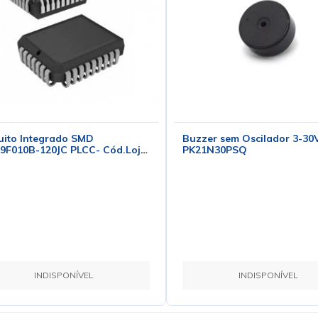
uito Integrado SMD
Buzzer sem Oscilador 3-30V
9F010B-120JC PLCC- Cód.Loja
PK21N30PSQ
0 - AMD
INDISPONÍVEL
INDISPONÍVEL