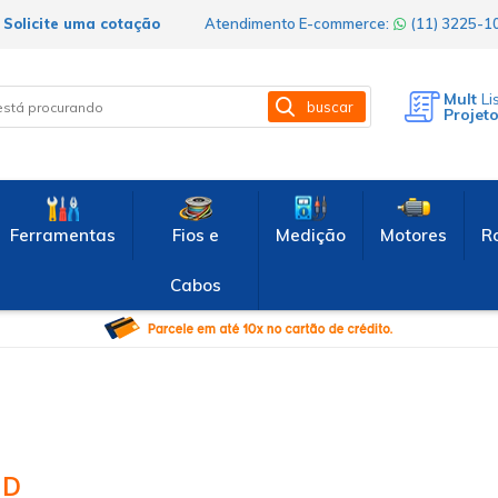
Solicite uma cotação
Atendimento E-commerce:
(11) 3225-
Mult
Li
buscar
Projet
Ferramentas
Fios e
Medição
Motores
R
Cabos
MD