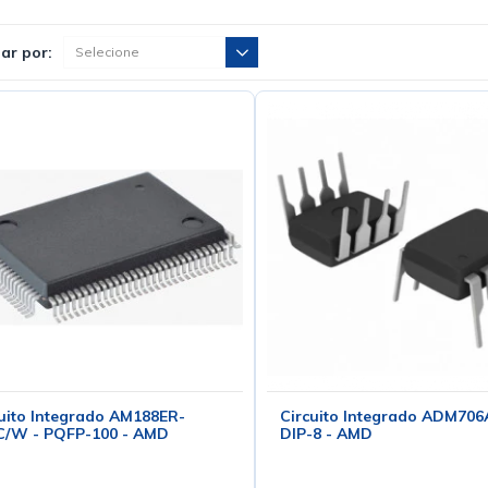
ar por:
uito Integrado AM188ER-
Circuito Integrado ADM70
C/W - PQFP-100 - AMD
DIP-8 - AMD