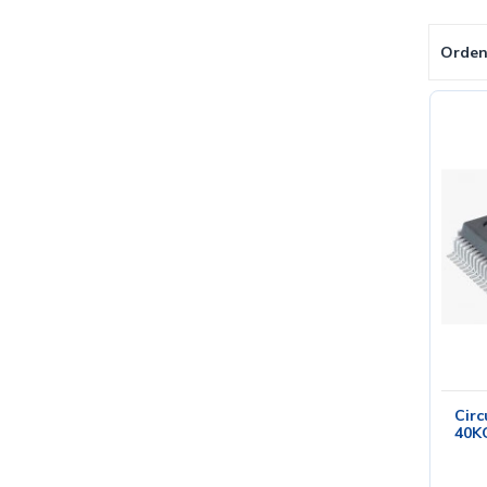
Orden
Circ
40K