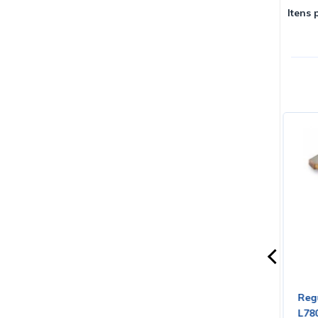
Itens 
ilm 1mF/305V
Circuito Integrado ULN2003APG
Reg
 ) Série 32923
DIP-16 - Cód. Loja 532
L78