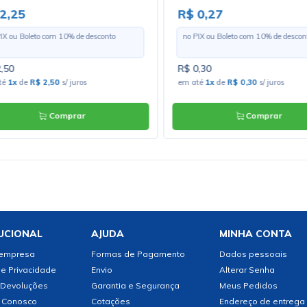
. Loja 03
2,25
R$ 0,27
PIX ou Boleto com
10
% de desconto
no PIX ou Boleto com
10
% de descon
,50
R$ 0,30
té
1x
de
R$ 2,50
s/ juros
em até
1x
de
R$ 0,30
s/ juros
Comprar
Comprar
UCIONAL
AJUDA
MINHA CONTA
 empresa
Formas de Pagamento
Dados pessoais
de Privacidade
Envio
Alterar Senha
 Devoluções
Garantia e Segurança
Meus Pedidos
 Conosco
Cotações
Endereço de entrega