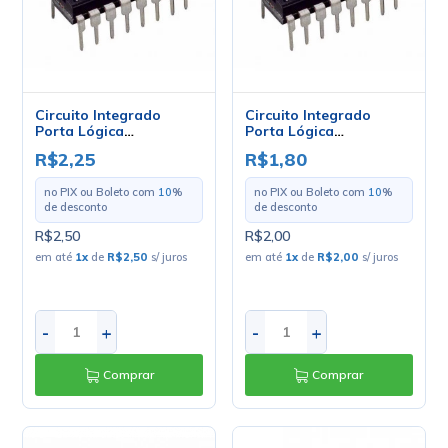
Circuito Integrado
Circuito Integrado
Porta Lógica
Porta Lógica
HCF4052BEY DIP16 CIs
HEF4053BEY DIP16 CIs
R$2,25
R$1,80
de Chave
de Chave
Multiplexadora 4-Ch.
Multiplexadora Triple 2-
no PIX ou Boleto com
10
%
no PIX ou Boleto com
10
%
Analog -
Ch Analog - Cód. Loja
de desconto
de desconto
STMicroelectronics -
403 -
CD4052
STMicroelectronics -
R$2,50
R$2,00
CD4053
em até
1
x
de
R$2,50
s/ juros
em até
1
x
de
R$2,00
s/ juros
-
+
-
+
Comprar
Comprar