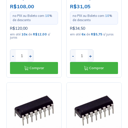
Loja 4910 - Analog
Cód. Loja 3808 - Analog
R$108,00
R$31,05
Devices
Devices
no PIX ou Boleto com
10
%
no PIX ou Boleto com
10
%
de desconto
de desconto
R$120,00
R$34,50
em até
10
x
de
R$12,00
s/
em até
6
x
de
R$5,75
s/ juros
juros
-
+
-
+
Comprar
Comprar