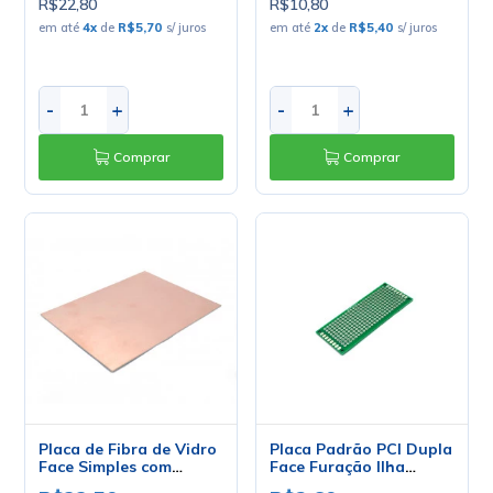
R$22,80
R$10,80
em até
4
x
de
R$5,70
s/ juros
em até
2
x
de
R$5,40
s/ juros
-
+
-
+
Comprar
Comprar
Placa de Fibra de Vidro
Placa Padrão PCI Dupla
Face Simples com
Face Furação Ilha
Espessura de 1.5mm -
3x7cm Verde - 03-430