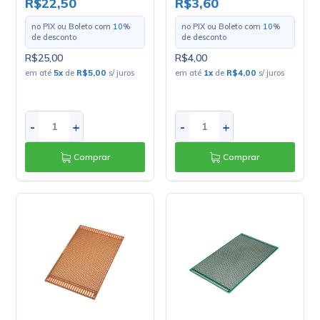
R$22,50
R$3,60
15x20cm
no PIX ou Boleto com
10
%
no PIX ou Boleto com
10
%
de desconto
de desconto
R$25,00
R$4,00
em até
5
x
de
R$5,00
s/ juros
em até
1
x
de
R$4,00
s/ juros
-
+
-
+
Comprar
Comprar