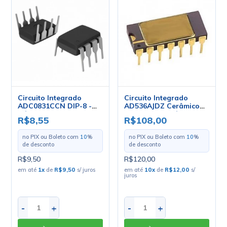
Circuito Integrado
Circuito Integrado
ADC0831CCN DIP-8 -
AD536AJDZ Cerâmico
Cód. Loja 4411 - Analog
CERDIP-14 - Cód. Loja
R$8,55
R$108,00
Devices
3375 - Analog Devices
no PIX ou Boleto com
10
%
no PIX ou Boleto com
10
%
de desconto
de desconto
R$9,50
R$120,00
em até
1
x
de
R$9,50
s/ juros
em até
10
x
de
R$12,00
s/
juros
-
+
-
+