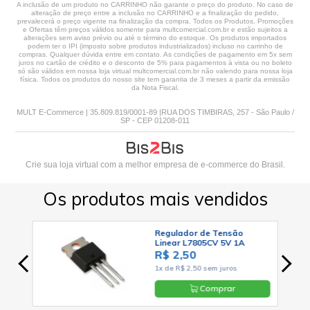
A inclusão de um produto no CARRINHO não garante o preço do produto. No caso de
alteração de preço entre a inclusão no CARRINHO e a finalização do pedido,
prevalecerá o preço vigente na finalização da compra. Todos os Produtos, Promoções
e Ofertas têm preços válidos somente para multcomercial.com.br e estão sujeitos a
alterações sem aviso prévio ou até o término do estoque. Os produtos importados
podem ter o IPI (imposto sobre produtos industrializados) incluso no carrinho de
compras. Qualquer dúvida entre em contato. As condições de pagamento em 5x sem
juros no cartão de crédito e o desconto de 5% para pagamentos à vista ou no boleto
só são válidos em nossa loja virtual multcomercial.com.br não valendo para nossa loja
física. Todos os produtos do nosso site tem garantia de 3 meses a partir da emissão
da Nota Fiscal.
MULT E-Commerce | 35.809.819/0001-89 |RUA DOS TIMBIRAS, 257 - São Paulo /
SP - CEP 01208-011
Crie sua loja virtual
com a melhor empresa de e-commerce do Brasil.
Os produtos mais vendidos
2
Regulador de Tensão
Linear L7805CV 5V 1A
1
Positivo TO-220 - Cód. Loja
R$ 2,50
03
1x de R$ 2,50 sem juros
Comprar