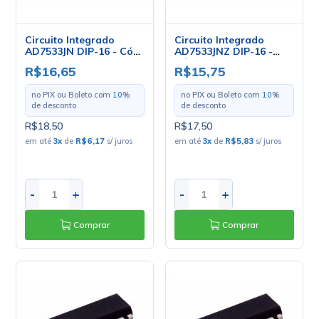
Circuito Integrado
Circuito Integrado
AD7533JN DIP-16 - Cód.
AD7533JNZ DIP-16 -
Loja 3701 - Analog
Cód. Loja 3710 - Analog
R$16,65
R$15,75
Devices
Devices
no PIX ou Boleto com
10
%
no PIX ou Boleto com
10
%
de desconto
de desconto
R$18,50
R$17,50
em até
3
x
de
R$6,17
s/ juros
em até
3
x
de
R$5,83
s/ juros
-
+
-
+
Comprar
Comprar