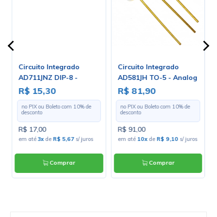
Circuito Integrado
Circuito Integrado
AD711JNZ DIP-8 -
AD581JH TO-5 - Analog
Analog Devices
Devices
R$ 15,30
R$ 81,90
no PIX ou Boleto com
10
% de
no PIX ou Boleto com
10
% de
desconto
desconto
R$ 17,00
R$ 91,00
em até
3x
de
R$ 5,67
s/ juros
em até
10x
de
R$ 9,10
s/ juros
Comprar
Comprar