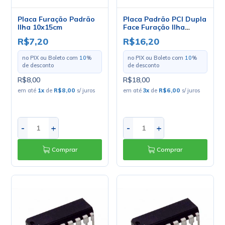
Placa Furação Padrão
Placa Padrão PCI Dupla
Ilha 10x15cm
Face Furação Ilha
9x15cm Verde
R$7,20
R$16,20
no PIX ou Boleto com
10
%
no PIX ou Boleto com
10
%
de desconto
de desconto
R$8,00
R$18,00
em até
1
x
de
R$8,00
s/ juros
em até
3
x
de
R$6,00
s/ juros
-
+
-
+
Comprar
Comprar