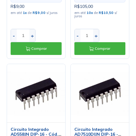
R$9,00
R$105,00
em até
1
x
de
R$9,00
s/ juros
em até
10
x
de
R$10,50
s/
juros
-
+
-
+
Comprar
Comprar
Circuito Integrado
Circuito Integrado
AD558JN DIP-16 - Cód.
AD7510DIJN DIP-16 -