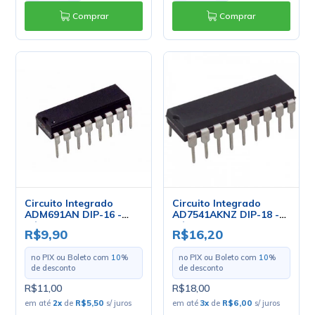
Comprar
Comprar
Circuito Integrado
Circuito Integrado
ADM691AN DIP-16 -
AD7541AKNZ DIP-18 -
Cód. Loja 3448 - Analog
Cód. Loja 4379 - Analog
R$9,90
R$16,20
Devices
Devices
no PIX ou Boleto com
10
%
no PIX ou Boleto com
10
%
de desconto
de desconto
R$11,00
R$18,00
em até
2
x
de
R$5,50
s/ juros
em até
3
x
de
R$6,00
s/ juros