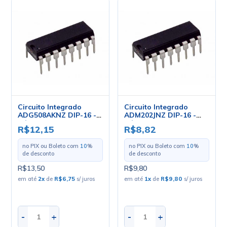
Circuito Integrado
Circuito Integrado
ADG508AKNZ DIP-16 -
ADM202JNZ DIP-16 -
Cód. Loja 3509 - Analog
Cód. Loja 3133 - Analog
R$12,15
R$8,82
Devices
Devices
no PIX ou Boleto com
10
%
no PIX ou Boleto com
10
%
de desconto
de desconto
R$13,50
R$9,80
em até
2
x
de
R$6,75
s/ juros
em até
1
x
de
R$9,80
s/ juros
-
+
-
+