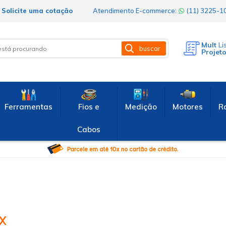
Solicite uma cotação
Atendimento E-commerce:
(11) 3225-
Mult
Li
buscar
Projet
Ferramentas
Fios e
Medição
Motores
R
Cabos
X