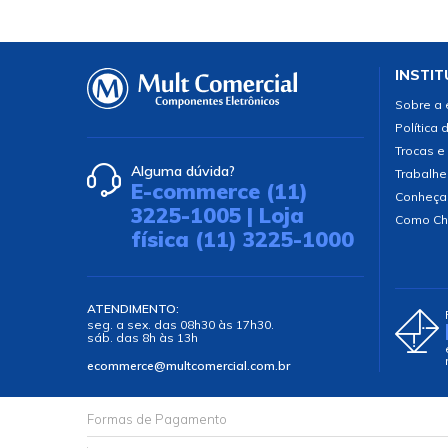
INSTIT
Sobre a
Política 
Trocas e
Alguma dúvida?
Trabalhe
E-commerce (11)
Conheça
3225-1005 | Loja
Como Ch
física (11) 3225-1000
ATENDIMENTO:
seg. a sex. das 08h30 às 17h30.
sáb. das 8h às 13h
ecommerce@multcomercial.com.br
Formas de Pagamento