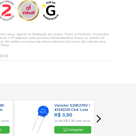
rá o preço vigente na finalização da compra. Todos os Produtos, Promoções
ter o IPI (imposto sobre produtos industrializados) incluso no carrinho de
 são válidos em nossa loja virtual multcomercial.com.br não valendo para
Fiscal.
08-011
SMD
Varistor S20K275V /
is
431KD20 Cód. Loja
º -
1371
R$ 3,90
 juros
1x de R$ 3,90 sem juros
r
Comprar