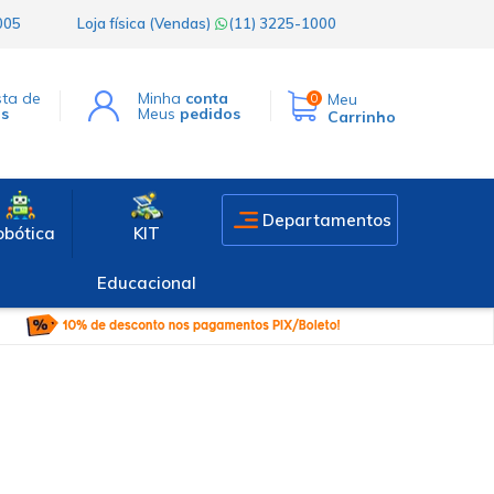
1005
Loja física (Vendas)
(11) 3225-1000
sta de
Minha
conta
Meu
0
os
Meus
pedidos
Carrinho
Departamentos
obótica
KIT
Educacional