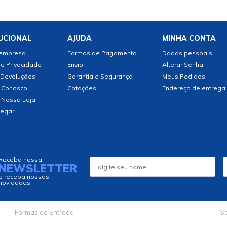
UCIONAL
AJUDA
MINHA CONTA
 empresa
Formas de Pagamento
Dados pessoais
de Privacidade
Envio
Alterar Senha
 Devoluções
Garantia e Segurança
Meus Pedidos
 Conosco
Cotações
Endereço de entrega
 Nossa Loja
egar
Receba nossa
NEWSLETTER
e receba nossas
novidades!
Formas de Entrega
Se