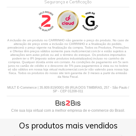
Segurança e Certificação
A inclusão de um produto no CARRINHO não garante o preço do produto. No caso de
alteração de preço entre a inclusão no CARRINHO e a finalização do pedido,
prevalecerá o preço vigente na finalização da compra. Todos os Produtos, Promoções
e Ofertas têm preços válidos somente para multcomercial.com.br e estão sujeitos a
alterações sem aviso prévio ou até o término do estoque. Os produtos importados
podem ter o IPI (imposto sobre produtos industrializados) incluso no carrinho de
compras. Qualquer dúvida entre em contato. As condições de pagamento em 5x sem
juros no cartão de crédito e o desconto de 5% para pagamentos à vista ou no boleto
só são válidos em nossa loja virtual multcomercial.com.br não valendo para nossa loja
física. Todos os produtos do nosso site tem garantia de 3 meses a partir da emissão
da Nota Fiscal.
MULT E-Commerce | 35.809.819/0001-89 |RUA DOS TIMBIRAS, 257 - São Paulo /
SP - CEP 01208-011
Crie sua loja virtual
com a melhor empresa de e-commerce do Brasil.
Os produtos mais vendidos