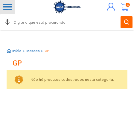
Minha
0
conta
Início
>
Marcas
>
GP
GP
Não há produtos cadastrados nesta categoria.