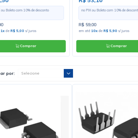
,50
R$ 53,10
X ou Boleto com
10
% de desconto
no PIX ou Boleto com
10
% de descont
00
R$ 59,00
é
1x
de
R$ 5,00
s/ juros
em até
10x
de
R$ 5,90
s/ juros
Comprar
Comprar
ar por: