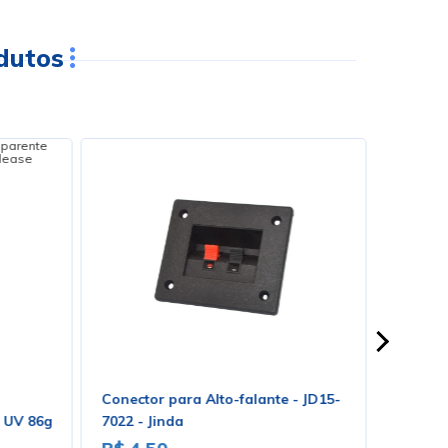
dutos
Conector para Alto-falante - JD15-
Cabo d
 UV 86g
7022 - Jinda
3x0.75m
4.1.12