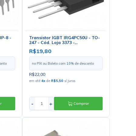
IP-8 -
Transistor IGBT IRG4PC50U - TO-
247 - Cód. Loja 3373 -
International Rectifier
R$19,80
onto
no PIX ou Boleto com
10
% de desconto
R$22,00
em até
4
x
de
R$5,50
s/ juros
-
+
r
Comprar