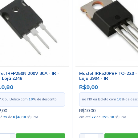
et IRFP250N 200V 30A - IR -
Mosfet IRF520PBF TO-220 -
 Loja 2248
Loja 3904 - IR
10,80
R$9,00
PIX ou Boleto com
10
% de desconto
no PIX ou Boleto com
10
% de desc
,00
R$10,00
té
2
x
de
R$6,00
s/ juros
em até
2
x
de
R$5,00
s/ juros