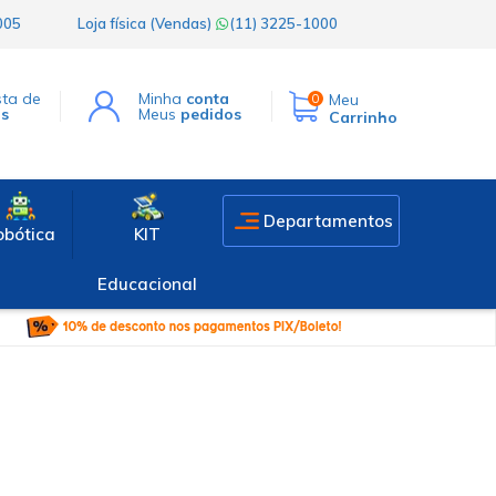
1005
Loja física (Vendas)
(11) 3225-1000
sta de
Minha
conta
Meu
0
os
Meus
pedidos
Carrinho
Departamentos
obótica
KIT
Educacional