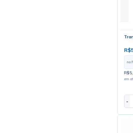
Tran
R$5
no 
R$5,
em a
-