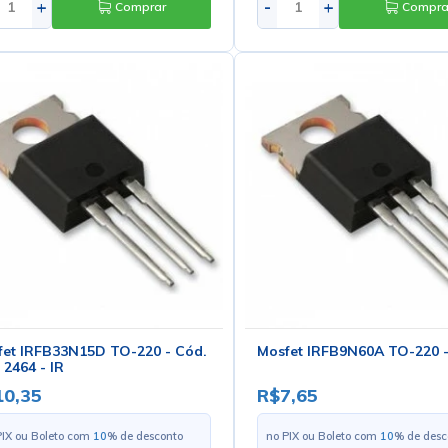
+
-
+
Comprar
Compra
fet IRFB33N15D TO-220 - Cód.
Mosfet IRFB9N60A TO-220 -
 2464 - IR
10,35
R$7,65
PIX ou Boleto com
10
% de desconto
no PIX ou Boleto com
10
% de desc