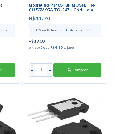
IR
Mosfet IRFP1405PBF MOSFET N-
CH 55V 95A TO-247 - Cód. Loja
5086 - IR
R$11,70
onto
no PIX ou Boleto com
10
% de desconto
R$13,00
em até
2
x
de
R$6,50
s/ juros
-
+
r
Comprar