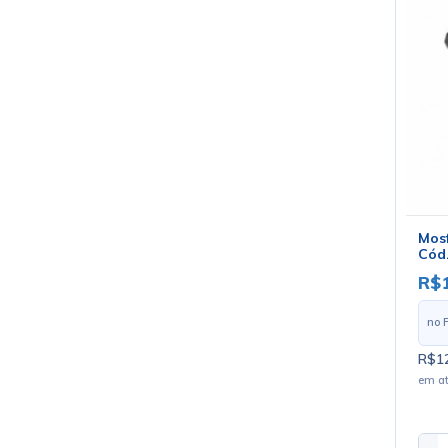
Mosf
Cód.
R$
no 
R$12
em a