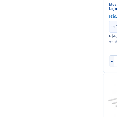
Mosf
Loja
R$5
no 
R$6,
em a
-