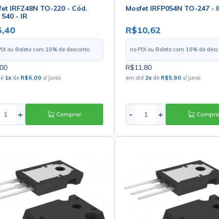
et IRFZ48N TO-220 - Cód.
Mosfet IRFP054N TO-247 - 
 540 - IR
,40
R$10,62
PIX ou Boleto com
10
% de desconto
no PIX ou Boleto com
10
% de desc
00
R$11,80
té
1
x
de
R$6,00
s/ juros
em até
2
x
de
R$5,90
s/ juros
+
-
+
Comprar
Compra