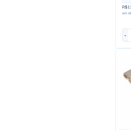
R$11
em a
-