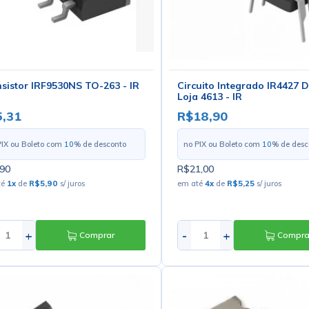
sistor IRF9530NS TO-263 - IR
Circuito Integrado IR4427 D
Loja 4613 - IR
,31
R$18,90
PIX ou Boleto com
10
% de desconto
no PIX ou Boleto com
10
% de desc
90
R$21,00
té
1
x
de
R$5,90
s/ juros
em até
4
x
de
R$5,25
s/ juros
+
-
+
Comprar
Compra