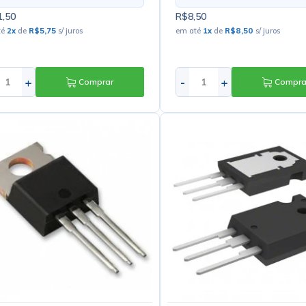
,50
R$8,50
té
2
x
de
R$5,75
s/ juros
em até
1
x
de
R$8,50
s/ juros
+
-
+
Comprar
Compra