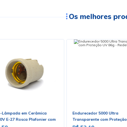
Os melhores pro
a-Lâmpada em Cerâmica
Endurecedor 5000 Ultra
0V E-27 Rosca Plafonier com
Transparente com Proteção
 de Latão - 015EBN - Enerbras
- Redelease