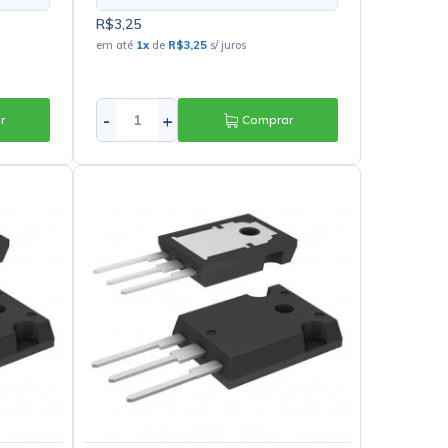
R$3,25
em até
1
x
de
R$3,25
s/ juros
-
+
r
Comprar