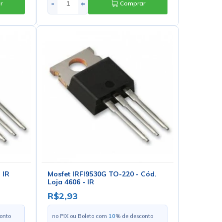
-
+
r
Comprar
 IR
Mosfet IRFI9530G TO-220 - Cód.
Loja 4606 - IR
R$2,93
onto
no PIX ou Boleto com
10
% de desconto