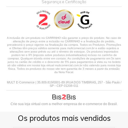
Segurança e Certificação
A inclusão de um produto no CARRINHO não garante o preço do produto. No caso de
alteração de preço entre a inclusão no CARRINHO e a finalização do pedido,
prevalecerá o preço vigente na finalização da compra. Todos os Produtos, Promoções
e Ofertas têm preços válidos somente para multcomercial.com.br e estão sujeitos a
alterações sem aviso prévio ou até o término do estoque. Os produtos importados
podem ter o IPI (imposto sobre produtos industrializados) incluso no carrinho de
compras. Qualquer dúvida entre em contato. As condições de pagamento em 5x sem
juros no cartão de crédito e o desconto de 5% para pagamentos à vista ou no boleto
só são válidos em nossa loja virtual multcomercial.com.br não valendo para nossa loja
física. Todos os produtos do nosso site tem garantia de 3 meses a partir da emissão
da Nota Fiscal.
MULT E-Commerce | 35.809.819/0001-89 |RUA DOS TIMBIRAS, 257 - São Paulo /
SP - CEP 01208-011
Crie sua loja virtual
com a melhor empresa de e-commerce do Brasil.
Os produtos mais vendidos