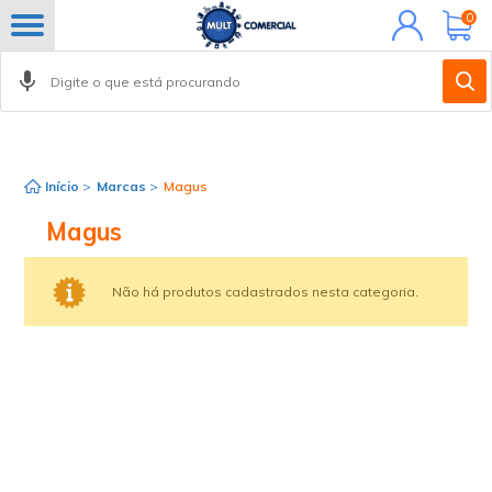
Minha
0
conta
Início
>
Marcas
>
Magus
Magus
Não há produtos cadastrados nesta categoria.