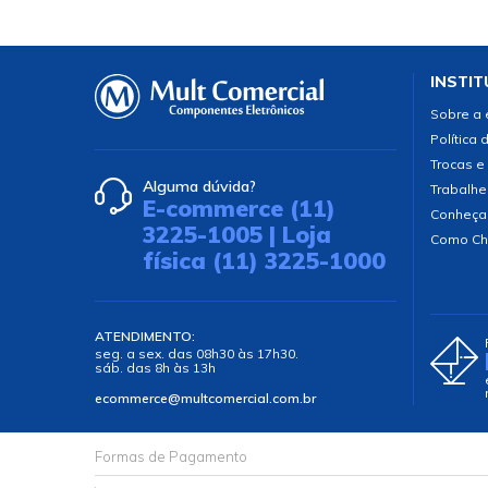
INSTIT
Sobre a
Política 
Trocas e
Alguma dúvida?
Trabalhe
E-commerce (11)
Conheça
3225-1005 | Loja
Como Ch
física (11) 3225-1000
ATENDIMENTO:
seg. a sex. das 08h30 às 17h30.
sáb. das 8h às 13h
ecommerce@multcomercial.com.br
Formas de Pagamento