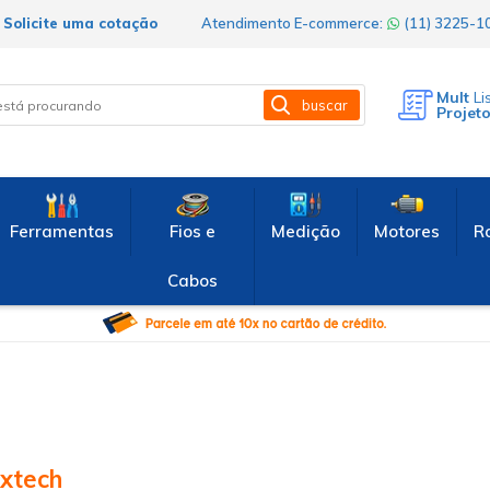
Solicite uma cotação
Atendimento E-commerce:
(11) 3225-
Mult
Li
buscar
Projet
Ferramentas
Fios e
Medição
Motores
R
Cabos
xtech