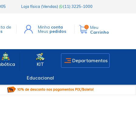
1005
Loja física (Vendas)
(11) 3225-1000
sta de
Minha
conta
Meu
0
os
Meus
pedidos
Carrinho
Departamentos
obótica
KIT
Educacional