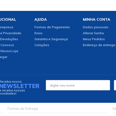
UCIONAL
AJUDA
MINHA CONTA
 empresa
Formas de Pagamento
Dados pessoais
de Privacidade
Envio
Alterar Senha
 Devoluções
Garantia e Segurança
Meus Pedidos
 Conosco
Cotações
Endereço de entrega
 Nossa Loja
egar
Receba nossa
NEWSLETTER
e receba nossas
novidades!
Formas de Entrega
Se