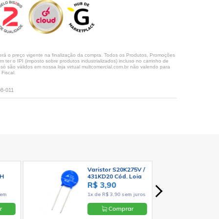
rá o preço vigente na finalização da compra. Todos os Produtos, Promoções
ter o IPI (imposto sobre produtos industrializados) incluso no carrinho de
 são válidos em nossa loja virtual multcomercial.com.br não valendo para
Fiscal.
08-011
Varistor S20K275V /
EH
431KD20 Cód. Loja
1371
R$ 3,90
nix
sem
1x de R$ 3,90 sem juros
r
Comprar