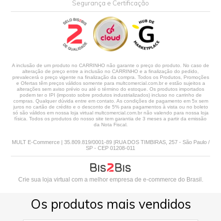
Segurança e Certificação
A inclusão de um produto no CARRINHO não garante o preço do produto. No caso de
alteração de preço entre a inclusão no CARRINHO e a finalização do pedido,
prevalecerá o preço vigente na finalização da compra. Todos os Produtos, Promoções
e Ofertas têm preços válidos somente para multcomercial.com.br e estão sujeitos a
alterações sem aviso prévio ou até o término do estoque. Os produtos importados
podem ter o IPI (imposto sobre produtos industrializados) incluso no carrinho de
compras. Qualquer dúvida entre em contato. As condições de pagamento em 5x sem
juros no cartão de crédito e o desconto de 5% para pagamentos à vista ou no boleto
só são válidos em nossa loja virtual multcomercial.com.br não valendo para nossa loja
física. Todos os produtos do nosso site tem garantia de 3 meses a partir da emissão
da Nota Fiscal.
MULT E-Commerce | 35.809.819/0001-89 |RUA DOS TIMBIRAS, 257 - São Paulo /
SP - CEP 01208-011
Crie sua loja virtual
com a melhor empresa de e-commerce do Brasil.
Os produtos mais vendidos