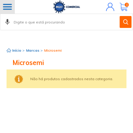
Minha
0
conta
Início
>
Marcas
>
Microsemi
Microsemi
Não há produtos cadastrados nesta categoria.