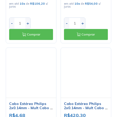
Comprar
Comprar
Cabo Estéreo Philips
Cabo Estéreo Philips
2x0.14mm - Mult Cabo -
2x0.14mm - Mult Cabo -
Preço Por Metro
Rolo Com 100 Metros
R$4,68
R$420,30
no PIX ou Boleto com
10
%
no PIX ou Boleto com
10
%
de desconto
de desconto
R$5,20
R$467,00
em até
1
x
de
R$5,20
s/ juros
em até
10
x
de
R$46,70
s/
juros