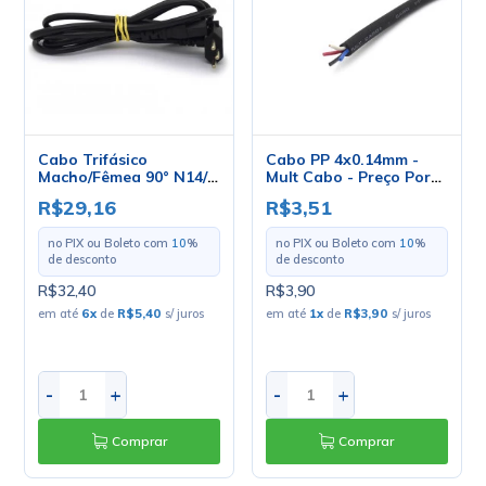
Cabo Trifásico
Cabo PP 4x0.14mm -
Macho/Fêmea 90° N14/2
Mult Cabo - Preço Por
3x0.75mm de 2 Metros -
Metro
R$29,16
R$3,51
Mult Cabo
no PIX ou Boleto com
10
%
no PIX ou Boleto com
10
%
de desconto
de desconto
R$32,40
R$3,90
em até
6
x
de
R$5,40
s/ juros
em até
1
x
de
R$3,90
s/ juros
-
+
-
+
Comprar
Comprar