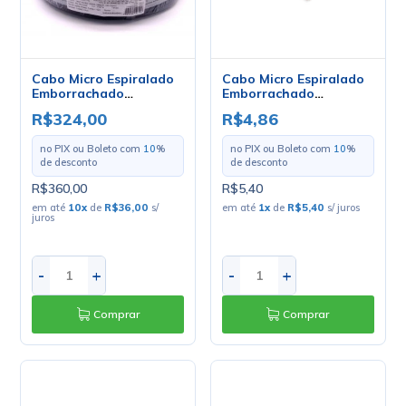
Cabo Micro Espiralado
Cabo Micro Espiralado
Emborrachado
Emborrachado
2x0.14mm - Mult Cabo -
2x0.20mm - Mult Cabo -
R$324,00
R$4,86
Rolo Com 100 Metros
Preço Por Metro
no PIX ou Boleto com
10
%
no PIX ou Boleto com
10
%
de desconto
de desconto
R$360,00
R$5,40
em até
10
x
de
R$36,00
s/
em até
1
x
de
R$5,40
s/ juros
juros
-
+
-
+
Comprar
Comprar
Cabo Micro Espiralado
Cabo Micro Espiralado
Emborrachado
Emborrachado