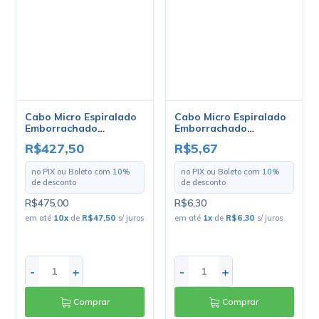
2x0.20mm - Mult Cabo -
2x0.32mm - Mult Cabo -
R$427,50
R$5,67
Rolo Com 100 Metros
Preço Por Metro
no PIX ou Boleto com
10
%
no PIX ou Boleto com
10
%
de desconto
de desconto
R$475,00
R$6,30
em até
10
x
de
R$47,50
s/ juros
em até
1
x
de
R$6,30
s/ juros
-
+
-
+
Comprar
Comprar
Cabo Micro Espiralado