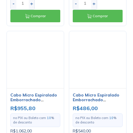
Cabo Micro Espiralado
Cabo Micro Espiralado
Emborrachado
Emborrachado
2x0.75mm - Mult Cabo -
3x0.14mm - Mult Cabo -
R$955,80
R$486,00
Rolo Com 100 Metros
Rolo Com 100 Metros
no PIX ou Boleto com
10
%
no PIX ou Boleto com
10
%
de desconto
de desconto
R$1.062,00
R$540,00
em até
10
x
de
R$106,20
s/
em até
10
x
de
R$54,00
s/
juros
juros
-
+
-
+