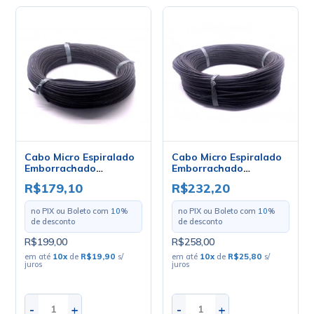
Cabo Micro Espiralado
Cabo Micro Espiralado
Emborrachado
Emborrachado
1x0.14mm - Mult Cabo -
1x0.20mm - Mult Cabo -
R$179,10
R$232,20
Rolo Com 100 Metros
Rolo Com 100 Metros
no PIX ou Boleto com
10
%
no PIX ou Boleto com
10
%
de desconto
de desconto
R$199,00
R$258,00
em até
10
x
de
R$19,90
s/
em até
10
x
de
R$25,80
s/
juros
juros
-
+
-
+