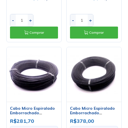
-
+
-
+
Comprar
Comprar
Cabo Micro Espiralado
Cabo Micro Espiralado
Emborrachado
Emborrachado
1x0.32mm - Mult Cabo -
1x0.50mm - Mult Cabo -
R$281,70
R$378,00
Rolo Com 100 Metros
Rolo Com 100 Metros