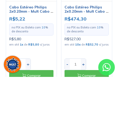
em até
1
x
de
R$5,80
s/ juros
em até
10
x
de
R$52,70
s/ juros
-
+
-
+
Comprar
Comprar
Cabo PP 2x0.50mm -
Cabo PP 2x0.50mm -
Mult Cabo - Preço Por
Mult Cabo - Rolo Com
Metro
100 Metros
R$3,15
R$283,50