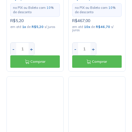
-
+
-
+
Comprar
Comprar
Cabo Estéreo Philips
Cabo Estéreo Philips
2x0.20mm - Mult Cabo -
2x0.20mm - Mult Cabo -
Preço Por Metro
Rolo Com 100 Metros
R$5,22
R$474,30
no PIX ou Boleto com
10
%
no PIX ou Boleto com
10
%
de desconto
de desconto
R$5,80
R$527,00