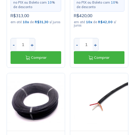
no PIX ou Boleto com
10
%
no PIX ou Boleto com
10
%
de desconto
de desconto
R$313,00
R$420,00
em até
10
x
de
R$31,30
s/ juros
em até
10
x
de
R$42,00
s/
juros
-
+
-
+
Comprar
Comprar