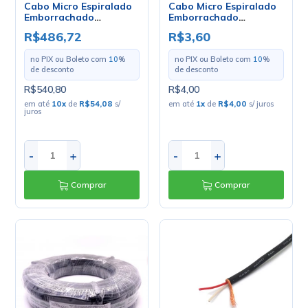
Cabo Micro Espiralado
Cabo Micro Espiralado
Emborrachado
Emborrachado
1x0.75mm - Mult Cabo -
2x0.14mm - Mult Cabo -
R$486,72
R$3,60
Rolo Com 100 Metros
Preço Por Metro
no PIX ou Boleto com
10
%
no PIX ou Boleto com
10
%
de desconto
de desconto
R$540,80
R$4,00
em até
10
x
de
R$54,08
s/
em até
1
x
de
R$4,00
s/ juros
juros
-
+
-
+
Comprar
Comprar