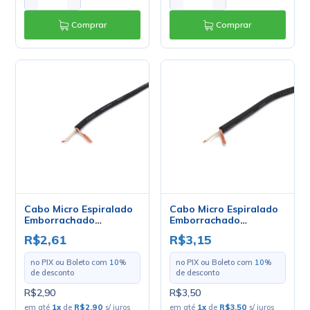
Comprar
Comprar
Cabo Micro Espiralado
Cabo Micro Espiralado
Emborrachado
Emborrachado
1x0.20mm - Mult Cabo -
1x0.32mm - Mult Cabo -
R$2,61
R$3,15
Preco Por Metro
Preço Por Metro
no PIX ou Boleto com
10
%
no PIX ou Boleto com
10
%
de desconto
de desconto
R$2,90
R$3,50
em até
1
x
de
R$2,90
s/ juros
em até
1
x
de
R$3,50
s/ juros