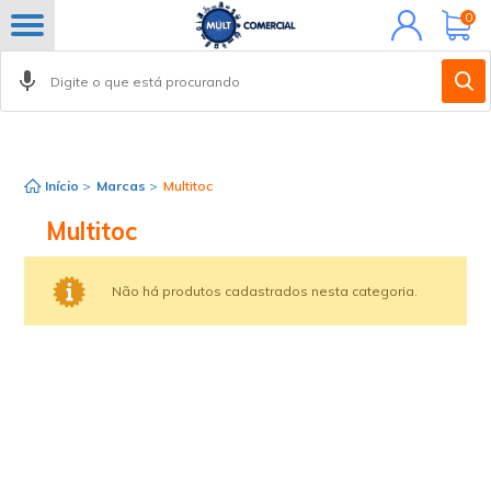
Minha
0
conta
Início
>
Marcas
>
Multitoc
Multitoc
Não há produtos cadastrados nesta categoria.