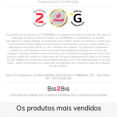
Segurança e Certificação
A inclusão de um produto no CARRINHO não garante o preço do produto. No caso de
alteração de preço entre a inclusão no CARRINHO e a finalização do pedido,
prevalecerá o preço vigente na finalização da compra. Todos os Produtos, Promoções
e Ofertas têm preços válidos somente para multcomercial.com.br e estão sujeitos a
alterações sem aviso prévio ou até o término do estoque. Os produtos importados
podem ter o IPI (imposto sobre produtos industrializados) incluso no carrinho de
compras. Qualquer dúvida entre em contato. As condições de pagamento em 5x sem
juros no cartão de crédito e o desconto de 5% para pagamentos à vista ou no boleto
só são válidos em nossa loja virtual multcomercial.com.br não valendo para nossa loja
física. Todos os produtos do nosso site tem garantia de 3 meses a partir da emissão
da Nota Fiscal.
MULT E-Commerce | 35.809.819/0001-89 |RUA DOS TIMBIRAS, 257 - São Paulo /
SP - CEP 01208-011
Crie sua loja virtual
com a melhor empresa de e-commerce do Brasil.
Os produtos mais vendidos