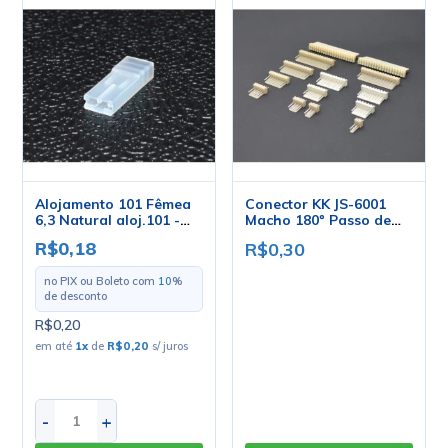
Alojamento 101 Fêmea
Conector KK JS-6001
6,3 Natural aloj.101 -
Macho 180º Passo de
Penzel
2.54mm - 2 a 20 Vias -
R$0,18
R$0,30
Penzel
no PIX ou Boleto com
10
%
de desconto
R$0,20
em até
1
x
de
R$0,20
s/ juros
-
+