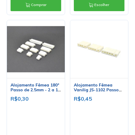
Comprar
Escolher
Alojamento Fêmea 180°
Alojamento Fêmea
Passo de 2.5mm - 2 a 10
Vanilig JS-1102 Passo
Vias - JS-2001
de 5mm - 4 a 6 Vias -
R$0,30
R$0,45
Penzel