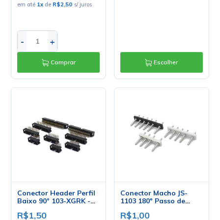
em até
1
x
de
R$2,50
s/ juros
-
+
Comprar
Escolher
Conector Header Perfil
Conector Macho JS-
Baixo 90° 103-XGRK -
1103 180º Passo de
10 a 60 Vias - Penzel
5mm - 3 a 6 Vias -
R$1,50
R$1,00
Penzel