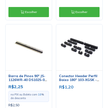
Escolher
Escolher
Barra de Pinos 90º JS-
Conector Header Perfil
1126WR-40 DS1025-01
Baixo 180° 103-XGSK -
- Penzel
10 a 60 Vias - Penzel
R$2,25
R$1,20
no PIX ou Boleto com
10
%
de desconto
R$2,50