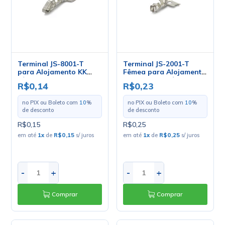
Terminal JS-8001-T
Terminal JS-2001-T
para Alojamento KK
Fêmea para Alojamento
Fêmea passo 2.54mm -
JS-2001 - Unitário -
R$0,14
R$0,23
Unitário
Penzel
no PIX ou Boleto com
10
%
no PIX ou Boleto com
10
%
de desconto
de desconto
R$0,15
R$0,25
em até
1
x
de
R$0,15
s/ juros
em até
1
x
de
R$0,25
s/ juros
-
+
-
+
Comprar
Comprar