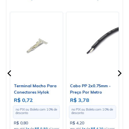
a
Terminal Macho Para
Cabo PP 2x0.75mm -
C
Conectores Hylok
Preço Por Metro
U
 -
Fêmea LW6353TM12R -
C
R$ 0,72
R$ 3,78
R
Cód. LW6353TM12R -
e
no PIX ou Boleto com
10
% de
no PIX ou Boleto com
10
% de
Unitário
desconto
desconto
R$ 0,80
R$ 4,20
R
os
em até
1x
de
R$ 0,80
s/ juros
em até
1x
de
R$ 4,20
s/ juros
e