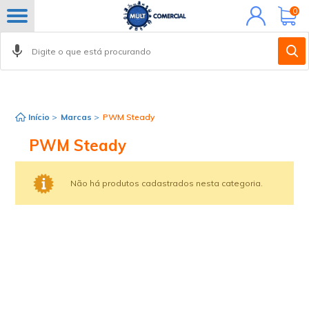
Minha
0
conta
Início
>
Marcas
>
PWM Steady
PWM Steady
Não há produtos cadastrados nesta categoria.