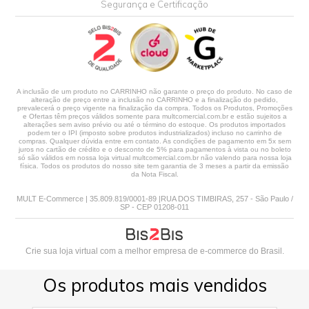
Segurança e Certificação
A inclusão de um produto no CARRINHO não garante o preço do produto. No caso de
alteração de preço entre a inclusão no CARRINHO e a finalização do pedido,
prevalecerá o preço vigente na finalização da compra. Todos os Produtos, Promoções
e Ofertas têm preços válidos somente para multcomercial.com.br e estão sujeitos a
alterações sem aviso prévio ou até o término do estoque. Os produtos importados
podem ter o IPI (imposto sobre produtos industrializados) incluso no carrinho de
compras. Qualquer dúvida entre em contato. As condições de pagamento em 5x sem
juros no cartão de crédito e o desconto de 5% para pagamentos à vista ou no boleto
só são válidos em nossa loja virtual multcomercial.com.br não valendo para nossa loja
física. Todos os produtos do nosso site tem garantia de 3 meses a partir da emissão
da Nota Fiscal.
MULT E-Commerce | 35.809.819/0001-89 |RUA DOS TIMBIRAS, 257 - São Paulo /
SP - CEP 01208-011
Crie sua loja virtual
com a melhor empresa de e-commerce do Brasil.
Os produtos mais vendidos