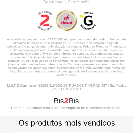
Segurança e Certificação
A inclusão de um produto no CARRINHO não garante o preço do produto. No caso de
alteração de preço entre a inclusão no CARRINHO e a finalização do pedido,
prevalecerá o preço vigente na finalização da compra. Todos os Produtos, Promoções
e Ofertas têm preços válidos somente para multcomercial.com.br e estão sujeitos a
alterações sem aviso prévio ou até o término do estoque. Os produtos importados
podem ter o IPI (imposto sobre produtos industrializados) incluso no carrinho de
compras. Qualquer dúvida entre em contato. As condições de pagamento em 5x sem
juros no cartão de crédito e o desconto de 5% para pagamentos à vista ou no boleto
só são válidos em nossa loja virtual multcomercial.com.br não valendo para nossa loja
física. Todos os produtos do nosso site tem garantia de 3 meses a partir da emissão
da Nota Fiscal.
MULT E-Commerce | 35.809.819/0001-89 |RUA DOS TIMBIRAS, 257 - São Paulo /
SP - CEP 01208-011
Crie sua loja virtual
com a melhor empresa de e-commerce do Brasil.
Os produtos mais vendidos