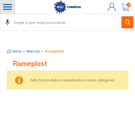
Minha
0
conta
Início
>
Marcas
>
Romeplast
Romeplast
Não há produtos cadastrados nesta categoria.