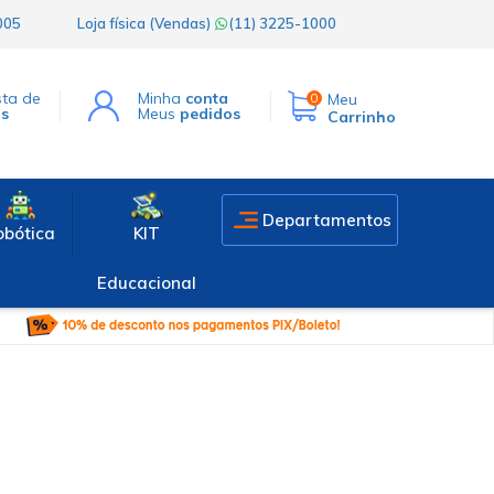
1005
Loja física (Vendas)
(11) 3225-1000
sta de
Minha
conta
Meu
0
os
Meus
pedidos
Carrinho
Departamentos
obótica
KIT
Educacional