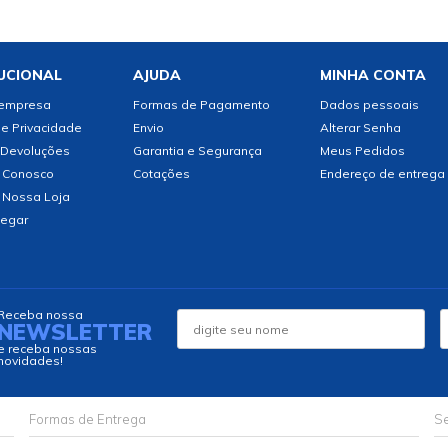
UCIONAL
AJUDA
MINHA CONTA
 empresa
Formas de Pagamento
Dados pessoais
de Privacidade
Envio
Alterar Senha
 Devoluções
Garantia e Segurança
Meus Pedidos
 Conosco
Cotações
Endereço de entrega
 Nossa Loja
egar
Receba nossa
NEWSLETTER
e receba nossas
novidades!
Formas de Entrega
Se