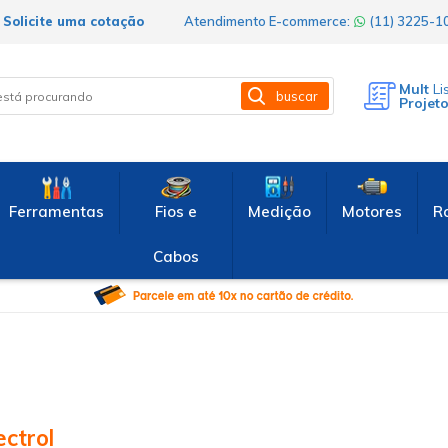
Solicite uma cotação
Atendimento E-commerce:
(11) 3225-
Mult
Li
buscar
Projet
Ferramentas
Fios e
Medição
Motores
R
Cabos
ctrol