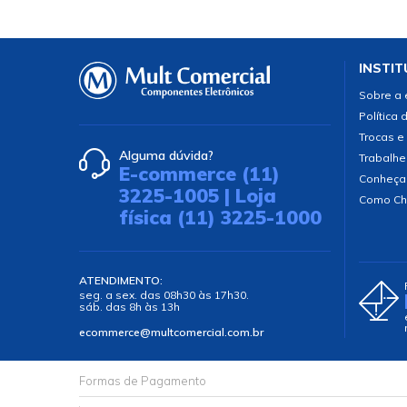
INSTIT
Sobre a
Política 
Trocas e
Alguma dúvida?
Trabalhe
E-commerce (11)
Conheça
3225-1005 | Loja
Como Ch
física (11) 3225-1000
ATENDIMENTO:
seg. a sex. das 08h30 às 17h30.
sáb. das 8h às 13h
ecommerce@multcomercial.com.br
Formas de Pagamento