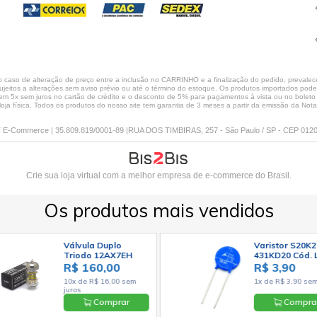
caso de alteração de preço entre a inclusão no CARRINHO e a finalização do pedido, prevalece
jeitos a alterações sem aviso prévio ou até o término do estoque. Os produtos importados podem 
 5x sem juros no cartão de crédito e o desconto de 5% para pagamentos à vista ou no boleto só
loja física. Todos os produtos do nosso site tem garantia de 3 meses a partir da emissão da Nota 
E-Commerce | 35.809.819/0001-89 |RUA DOS TIMBIRAS, 257 - São Paulo / SP - CEP 012
Crie sua loja virtual
com a melhor empresa de e-commerce do Brasil.
Os produtos mais vendidos
Válvula Duplo
Varistor S20K2
Triodo 12AX7EH
431KD20 Cód. 
ECC83 7025 -
1371
R$ 160,00
R$ 3,90
Electro-Harmonix
10x de R$ 16,00 sem
1x de R$ 3,90 sem
juros
Comprar
Compra