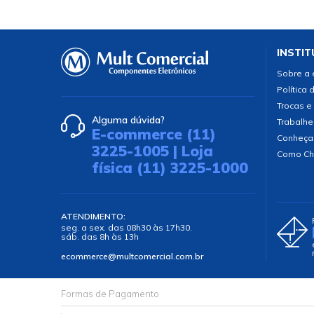
INSTIT
Sobre a
Política 
Trocas e
Alguma dúvida?
Trabalhe
E-commerce (11)
Conheça
3225-1005 | Loja
Como Ch
física (11) 3225-1000
ATENDIMENTO:
seg. a sex. das 08h30 às 17h30.
sáb. das 8h às 13h
ecommerce@multcomercial.com.br
Formas de Pagamento