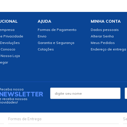
UCIONAL
AJUDA
MINHA CONTA
 empresa
Formas de Pagamento
Dados pessoais
de Privacidade
Envio
Alterar Senha
 Devoluções
Garantia e Segurança
Meus Pedidos
 Conosco
Cotações
Endereço de entrega
 Nossa Loja
egar
Receba nossa
NEWSLETTER
e receba nossas
novidades!
Formas de Entrega
Se