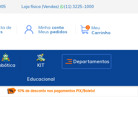
1005
Loja física (Vendas)
(11) 3225-1000
sta de
Minha
conta
Meu
0
os
Meus
pedidos
Carrinho
Departamentos
obótica
KIT
Educacional