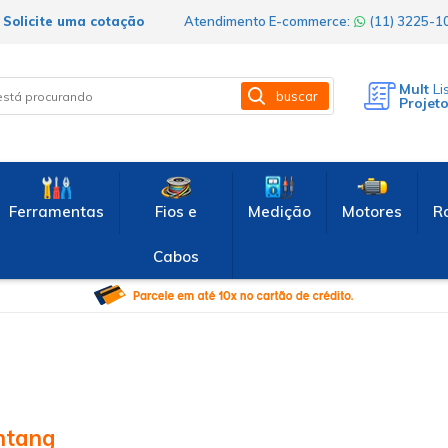
Solicite uma cotação
Atendimento E-commerce:
(11) 3225-
Mult
Li
buscar
Projet
Ferramentas
Fios e
Medição
Motores
R
Cabos
ntang