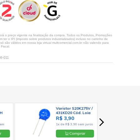
rá o preço vigente na finalização da compra. Todos os Produtos, Promoções
ter o IPI (imposto sobre produtos industrializados) incluso no carrinho de
 são válidos em nossa loja virtual multcomercial.com.br não valendo para
Fiscal.
08-011
Varistor S20K275V /
EH
431KD20 Cód. Loja
1371
R$ 3,90
nix
sem
1x de R$ 3,90 sem juros
r
Comprar