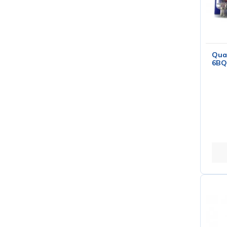
Quar
6BQ5
Sol