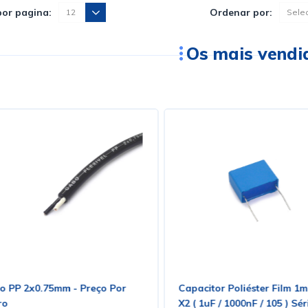
por pagina:
Ordenar por:
Os mais vendi
o PP 2x0.75mm - Preço Por
Capacitor Poliéster Film 1
ro
X2 ( 1uF / 1000nF / 105 ) Sé