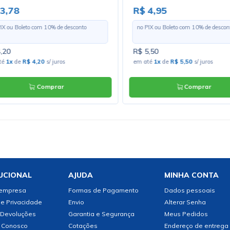
 3,78
R$ 4,95
PIX ou Boleto com
10
% de desconto
no PIX ou Boleto com
10
% de descon
,20
R$ 5,50
té
1x
de
R$ 4,20
s/ juros
em até
1x
de
R$ 5,50
s/ juros
Comprar
Comprar
UCIONAL
AJUDA
MINHA CONTA
 empresa
Formas de Pagamento
Dados pessoais
de Privacidade
Envio
Alterar Senha
 Devoluções
Garantia e Segurança
Meus Pedidos
 Conosco
Cotações
Endereço de entrega