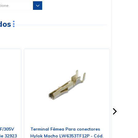
dos
mF/305V
Terminal Fêmea Para conectores
Terminal
rie 32923
Hylok Macho LW6353TF12P - Cód.
Hylok F