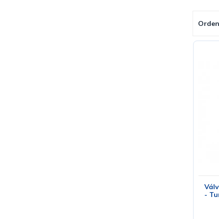
Orden
Válv
- Tu