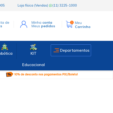
1005
Loja física (Vendas)
(11) 3225-1000
sta de
Minha
conta
Meu
0
os
Meus
pedidos
Carrinho
Departamentos
obótica
KIT
Educacional