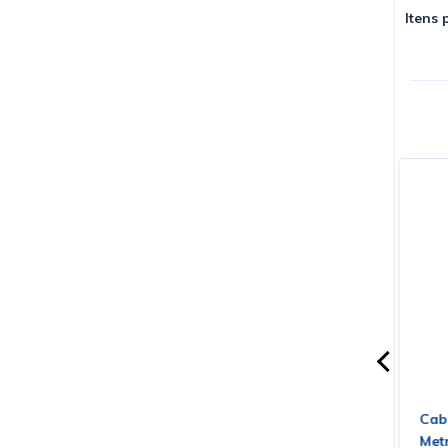
Itens 
91KD20 Cód.
Válvula Duplo Triodo 12AX7EH
Cab
ECC83 7025 - Electro-Harmonix
Met