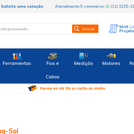
Solicite uma cotação
Atendimento E-commerce:
(11) 3225-
Mult
Li
buscar
Projet
Ferramentas
Fios e
Medição
Motores
R
Cabos
ng-Sol