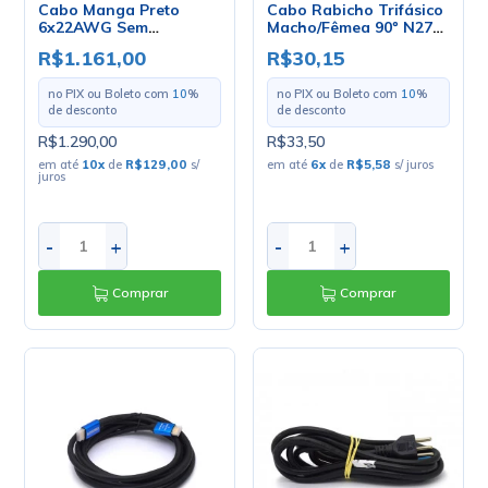
Cabo Manga Preto
Cabo Rabicho Trifásico
6x22AWG Sem
Macho/Fêmea 90º N27
Blindagem - Rolo com
10A/250V 3x0.75mm de
R$1.161,00
R$30,15
100 Metros
2 Metros
no PIX ou Boleto com
10
%
no PIX ou Boleto com
10
%
de desconto
de desconto
R$1.290,00
R$33,50
em até
10
x
de
R$129,00
s/
em até
6
x
de
R$5,58
s/ juros
juros
-
+
-
+
Comprar
Comprar