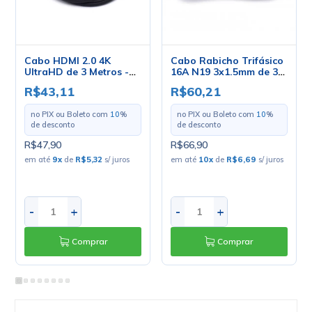
Cabo HDMI 2.0 4K
Cabo Rabicho Trifásico
UltraHD de 3 Metros -
16A N19 3x1.5mm de 3
1.170.172
Metros
R$43,11
R$60,21
no PIX ou Boleto com
10
%
no PIX ou Boleto com
10
%
de desconto
de desconto
R$47,90
R$66,90
em até
9
x
de
R$5,32
s/ juros
em até
10
x
de
R$6,69
s/ juros
-
+
-
+
Comprar
Comprar