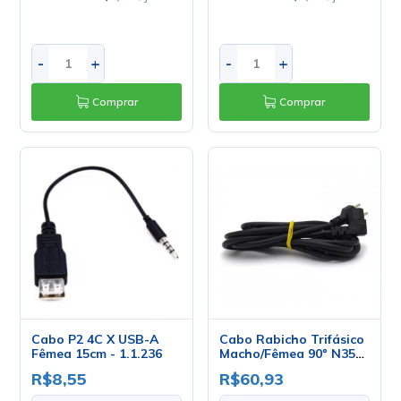
-
+
-
+
Comprar
Comprar
Cabo P2 4C X USB-A
Cabo Rabicho Trifásico
Fêmea 15cm - 1.1.236
Macho/Fêmea 90º N35
3x1.5mm de 3 Metros
R$8,55
R$60,93