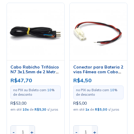
Cabo Rabicho Trifásico
Conector para Bateria 2
N7 3x1.5mm de 2 Metros
vias Fêmea com Cabo
- Mult Cabo
de 15cm, suporta
R$47,70
R$4,50
Corrente de 20A - ELP-
2P - 31271
no PIX ou Boleto com
10
%
no PIX ou Boleto com
10
%
de desconto
de desconto
R$53,00
R$5,00
em até
10
x
de
R$5,30
s/ juros
em até
1
x
de
R$5,00
s/ juros
-
+
-
+