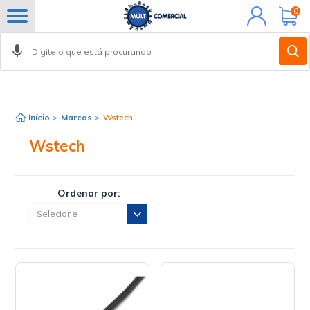
Minha
0
conta
Início
>
Marcas
>
Wstech
Wstech
Ordenar por: