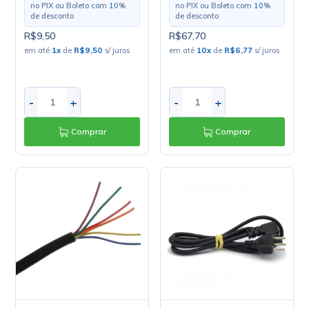
no PIX ou Boleto com
10
%
no PIX ou Boleto com
10
%
de desconto
de desconto
R$9,50
R$67,70
em até
1
x
de
R$9,50
s/ juros
em até
10
x
de
R$6,77
s/ juros
-
+
-
+
Comprar
Comprar