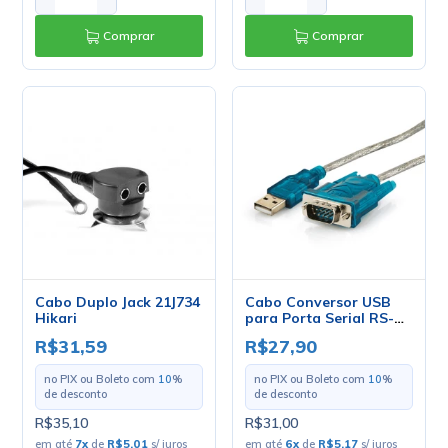
Comprar
Comprar
Cabo Duplo Jack 21J734
Cabo Conversor USB
Hikari
para Porta Serial RS-
232 Macho
R$31,59
R$27,90
no PIX ou Boleto com
10
%
no PIX ou Boleto com
10
%
de desconto
de desconto
R$35,10
R$31,00
em até
7
x
de
R$5,01
s/ juros
em até
6
x
de
R$5,17
s/ juros