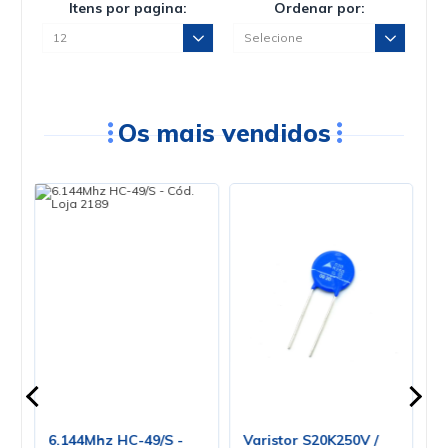
Itens por pagina:
Ordenar por:
Os mais vendidos
6.144Mhz HC-49/S -
Varistor S20K250V /
C