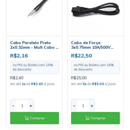
Cabo Paralelo Preto
Cabo de Força
2x0.32mm - Mult Cabo -
3x0.75mm 10A/500V
Preço Por Metro
180º 1,8m - 4.1.14
R$2,16
R$22,50
no PIX ou Boleto com
10
%
no PIX ou Boleto com
10
%
de desconto
de desconto
R$2,40
R$25,00
em até
1
x
de
R$2,40
s/ juros
em até
5
x
de
R$5,00
s/ juros
-
+
-
+
Comprar
Comprar