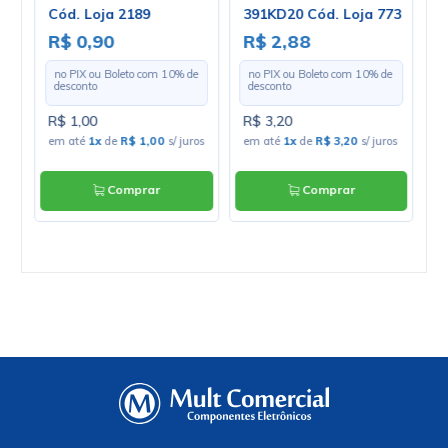
Cód. Loja 2189
391KD20 Cód. Loja 773
4
R$ 0,90
R$ 2,88
R
e
no PIX ou Boleto com
10
% de
no PIX ou Boleto com
10
% de
desconto
desconto
R$ 1,00
R$ 3,20
R
os
em até
1x
de
R$ 1,00
s/ juros
em até
1x
de
R$ 3,20
s/ juros
e
Comprar
Comprar