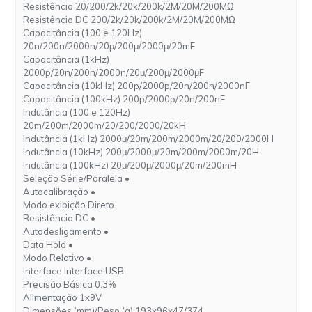
Resistência 20/200/2k/20k/200k/2M/20M/200MΩ
Resistência DC 200/2k/20k/200k/2M/20M/200MΩ
Capacitância (100 e 120Hz)
20n/200n/2000n/20μ/200μ/2000μ/20mF
Capacitância (1kHz)
2000p/20n/200n/2000n/20μ/200μ/2000μF
Capacitância (10kHz) 200p/2000p/20n/200n/2000nF
Capacitância (100kHz) 200p/2000p/20n/200nF
Indutância (100 e 120Hz)
20m/200m/2000m/20/200/2000/20kH
Indutância (1kHz) 2000μ/20m/200m/2000m/20/200/2000H
Indutância (10kHz) 200μ/2000μ/20m/200m/2000m/20H
Indutância (100kHz) 20μ/200μ/2000μ/20m/200mH
Seleção Série/Paralela •
Autocalibração •
Modo exibição Direto
Resistência DC •
Autodesligamento •
Data Hold •
Modo Relativo •
Interface Interface USB
Precisão Básica 0,3%
Alimentação 1x9V
Dimensões (mm)/Peso (g) 193x96x47/374