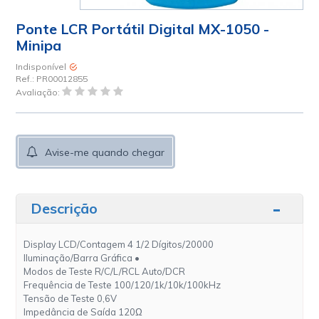
Ponte LCR Portátil Digital MX-1050 -
Minipa
Indisponível
Ref.:
PR00012855
Avaliação:
Avise-me quando chegar
Descrição
Display LCD/Contagem 4 1/2 Dígitos/20000
Iluminação/Barra Gráfica •
Modos de Teste R/C/L/RCL Auto/DCR
Frequência de Teste 100/120/1k/10k/100kHz
Tensão de Teste 0,6V
Impedância de Saída 120Ω