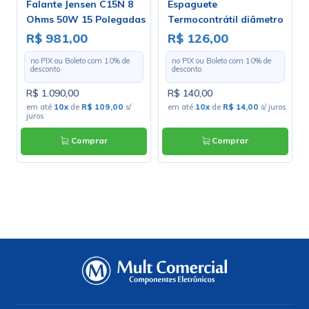
Falante Jensen C15N 8
Espaguete
Ohms 50W 15 Polegadas
Termocontrátil diâmetro
0m
- ZJ07050
de 3.2mm - Rolo Com 100
R$ 981,00
R$ 126,00
Metros
no PIX ou Boleto com
10
% de
no PIX ou Boleto com
10
% de
desconto
desconto
R$ 1.090,00
R$ 140,00
em até
10x
de
R$ 109,00
s/
em até
10x
de
R$ 14,00
s/ juros
juros
Comprar
Comprar