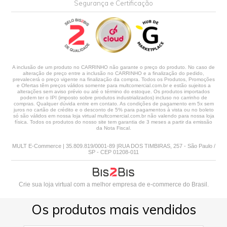
Segurança e Certificação
A inclusão de um produto no CARRINHO não garante o preço do produto. No caso de
alteração de preço entre a inclusão no CARRINHO e a finalização do pedido,
prevalecerá o preço vigente na finalização da compra. Todos os Produtos, Promoções
e Ofertas têm preços válidos somente para multcomercial.com.br e estão sujeitos a
alterações sem aviso prévio ou até o término do estoque. Os produtos importados
podem ter o IPI (imposto sobre produtos industrializados) incluso no carrinho de
compras. Qualquer dúvida entre em contato. As condições de pagamento em 5x sem
juros no cartão de crédito e o desconto de 5% para pagamentos à vista ou no boleto
só são válidos em nossa loja virtual multcomercial.com.br não valendo para nossa loja
física. Todos os produtos do nosso site tem garantia de 3 meses a partir da emissão
da Nota Fiscal.
MULT E-Commerce | 35.809.819/0001-89 |RUA DOS TIMBIRAS, 257 - São Paulo /
SP - CEP 01208-011
Crie sua loja virtual
com a melhor empresa de e-commerce do Brasil.
Os produtos mais vendidos