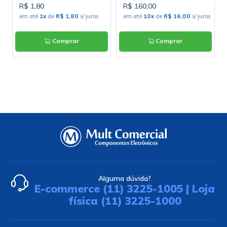
R$ 1,80
R$ 160,00
em até
1x
de
R$ 1,80
s/ juros
em até
10x
de
R$ 16,00
s/ juros
Comprar
Comprar
Alguma dúvida?
E-commerce (11) 3225-1005 | Loja
física (11) 3225-1000