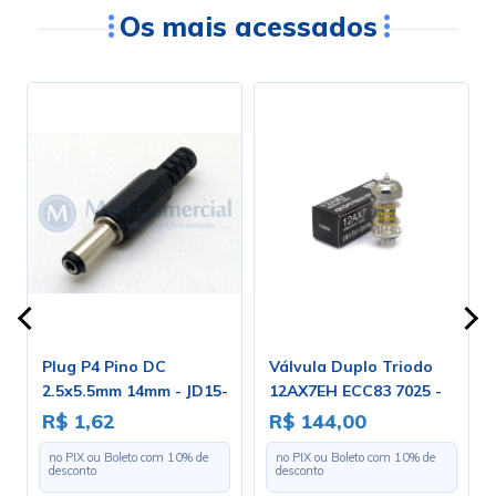
Os mais acessados
Plug P4 Pino DC
Válvula Duplo Triodo
2.5x5.5mm 14mm - JD15-
12AX7EH ECC83 7025 -
4013B
Electro-Harmonix
R$ 1,62
R$ 144,00
v
no PIX ou Boleto com
10
% de
no PIX ou Boleto com
10
% de
desconto
desconto