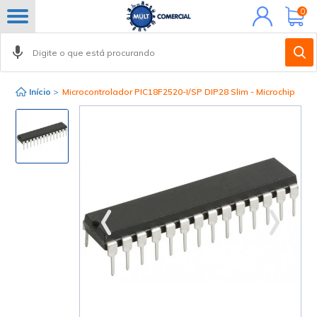
Minha
0
conta
Início
>
Microcontrolador PIC18F2520-I/SP DIP28 Slim - Microchip