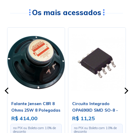
Os mais acessados
Falante Jensen C8R 8
Circuito Integrado
o
Ohms 25W 8 Polegadas
OPA690ID SMD SO-8 -
00
- ZJ04020
Cód. Loja 4311 - Burr
R$ 414,00
R$ 11,25
Brow
no PIX ou Boleto com
10
% de
no PIX ou Boleto com
10
% de
desconto
desconto