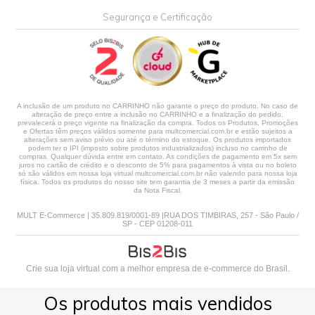
Segurança e Certificação
A inclusão de um produto no CARRINHO não garante o preço do produto. No caso de
alteração de preço entre a inclusão no CARRINHO e a finalização do pedido,
prevalecerá o preço vigente na finalização da compra. Todos os Produtos, Promoções
e Ofertas têm preços válidos somente para multcomercial.com.br e estão sujeitos a
alterações sem aviso prévio ou até o término do estoque. Os produtos importados
podem ter o IPI (imposto sobre produtos industrializados) incluso no carrinho de
compras. Qualquer dúvida entre em contato. As condições de pagamento em 5x sem
juros no cartão de crédito e o desconto de 5% para pagamentos à vista ou no boleto
só são válidos em nossa loja virtual multcomercial.com.br não valendo para nossa loja
física. Todos os produtos do nosso site tem garantia de 3 meses a partir da emissão
da Nota Fiscal.
MULT E-Commerce | 35.809.819/0001-89 |RUA DOS TIMBIRAS, 257 - São Paulo /
SP - CEP 01208-011
Crie sua loja virtual
com a melhor empresa de e-commerce do Brasil.
Os produtos mais vendidos