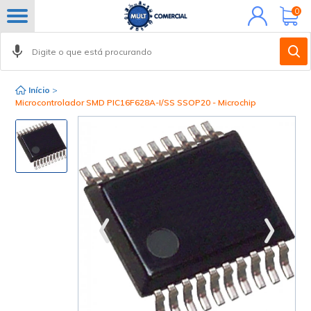
Minha
0
conta
Início
>
Microcontrolador SMD PIC16F628A-I/SS SSOP20 - Microchip