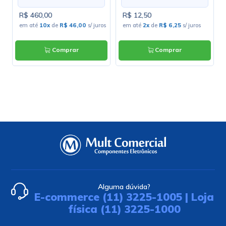
R$ 460,00
R$ 12,50
s
em até
10x
de
R$ 46,00
s/ juros
em até
2x
de
R$ 6,25
s/ juros
Comprar
Comprar
Alguma dúvida?
E-commerce (11) 3225-1005 | Loja
física (11) 3225-1000