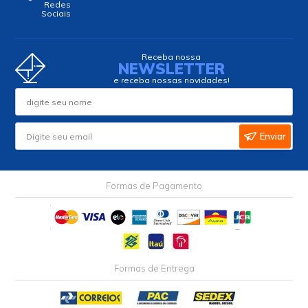
Redes
Sociais
Receba nossa
NEWSLETTER
e receba nossas novidades!
Enviar
Formas de Pagamento
Formas de Entrega