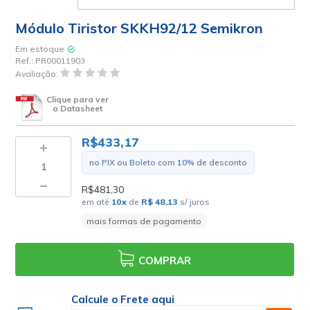
Módulo Tiristor SKKH92/12 Semikron
Em estoque
Ref.:
PR00011903
Avaliação:
Clique para ver
o Datasheet
R$433,17
no PIX ou Boleto com
10
% de desconto
R$481,30
em até
10
x
de
R$ 48,13
s/ juros
mais formas de pagamento
COMPRAR
Calcule o Frete aqui