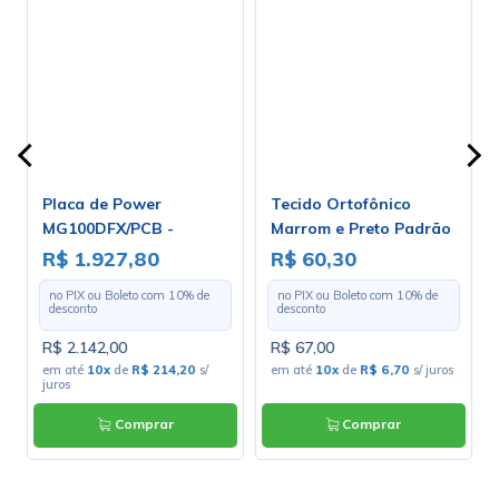
Placa de Power
Tecido Ortofônico
-
MG100DFX/PCB -
Marrom e Preto Padrão
Marshall
203-1-10 - Largura 1,30m
R$ 1.927,80
R$ 60,30
- Preço por Metro
no PIX ou Boleto com
10
% de
no PIX ou Boleto com
10
% de
desconto
desconto
R$ 2.142,00
R$ 67,00
em até
10x
de
R$ 214,20
s/
em até
10x
de
R$ 6,70
s/ juros
juros
Comprar
Comprar