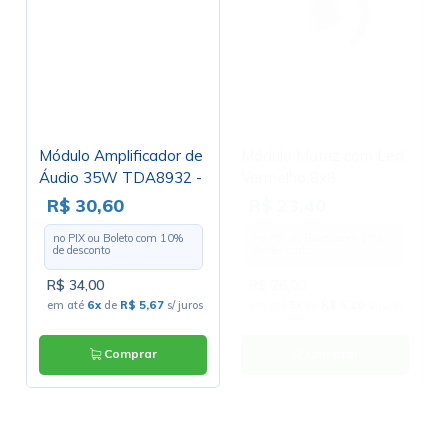
Módulo Amplificador de
Módulo Matriz com Led
Áudio 35W TDA8932 -
Vermelho 8x8
GC-114
MAX7219 Compatível
R$ 30,60
R$ 23,40
com Arduino- GC-31
no PIX ou Boleto com
10
%
no PIX ou Boleto com
10
%
de desconto
de desconto
R$ 34,00
R$ 26,00
em até
6x
de
R$ 5,67
s/ juros
em até
5x
de
R$ 5,20
s/ juros
Comprar
Comprar