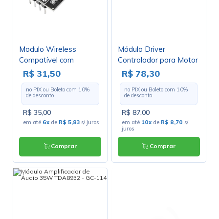
Modulo Wireless
Módulo Driver
Compatível com
Controlador para Motor
Arduino NRF24L01 -
de Passo 4A TB6600
R$ 31,50
R$ 78,30
GC-17
no PIX ou Boleto com
10
%
no PIX ou Boleto com
10
%
de desconto
de desconto
R$ 35,00
R$ 87,00
em até
6x
de
R$ 5,83
s/ juros
em até
10x
de
R$ 8,70
s/
juros
Comprar
Comprar