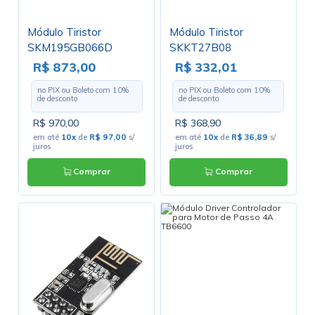
Módulo Tiristor
Módulo Tiristor
SKM195GB066D
SKKT27B08
Semikron
R$ 873,00
R$ 332,01
no PIX ou Boleto com
10
%
no PIX ou Boleto com
10
%
de desconto
de desconto
R$ 970,00
R$ 368,90
em até
10x
de
R$ 97,00
s/
em até
10x
de
R$ 36,89
s/
juros
juros
Comprar
Comprar