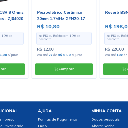
 C8R 8 Ohms
Piezoelétrico Cerâmico
Reverb BS
s - ZJ04020
20mm 1.7MHz GFN20-17
R$ 10,80
R$ 198,0
m
10
% de
no PIX ou Boleto com
10
% de
no PIX ou Bol
desconto
desconto
R$ 12,00
R$ 220,00
6,00
s/ juros
em até
2x
de
R$ 6,00
s/ juros
em até
10x
de
rar
Comprar
C
UCIONAL
AJUDA
MINHA CONTA
 empresa
Formas de Pagamento
Dados pessoais
de Privacidade
Envio
Alterar Senha