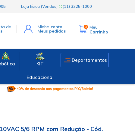
1005
Loja física (Vendas)
(11) 3225-1000
sta de
Minha
conta
Meu
0
os
Meus
pedidos
Carrinho
Departamentos
obótica
KIT
Educacional
10VAC 5/6 RPM com Redução - Cód.