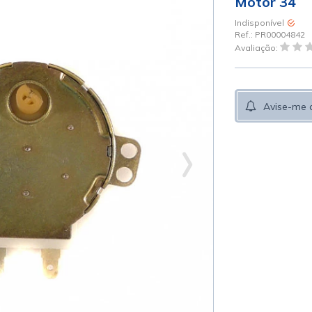
Motor 34
Indisponível
Ref.:
PR00004842
Avaliação:
Avise-me 