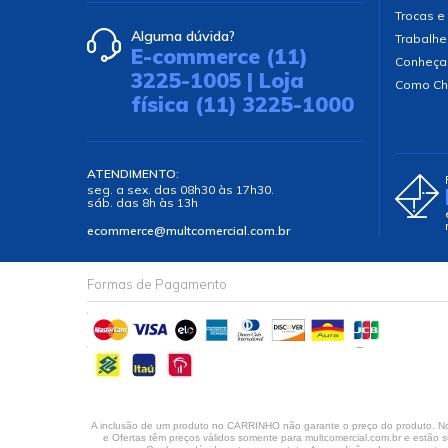
Trocas e
Alguma dúvida?
Trabalhe
E-commerce (11)
Conheça
3225-1005 | Loja
Como Ch
física (11) 3225-1000
ATENDIMENTO:
seg. a sex. das 08h30 às 17h30.
sáb. das 8h às 13h
ecommerce@multcomercial.com.br
Formas de Pagamento
A inclusão de um produto no CARRINHO não garante o preço do produto. No 
e Ofertas têm preços válidos somente para multcomercial.com.br e estão su