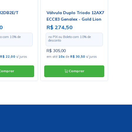
N2DB2E/T
Válvula Duplo Triodo 12AX7
Circuit
ECC83 Genalex - Gold Lion
II - Có
0
R$ 274,50
R$ 35
eto com
10
% de
no PIX ou Boleto com
10
% de
no PIX o
desconto
desconto
R$ 305,00
R$ 39,0
R$ 22,00
s/ juros
em até
10x
de
R$ 30,50
s/ juros
em até
7
omprar
Comprar