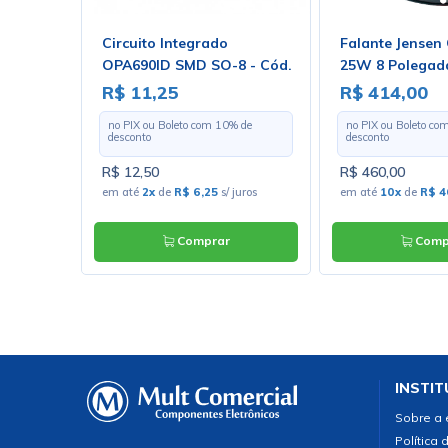
5x5.5mm
Circuito Integrado
Falante Jensen
OPA690ID SMD SO-8 - Cód.
25W 8 Polegada
Loja 4311 - Burr Brow
R$ 11,25
R$ 414,00
 de
no PIX ou Boleto com
10
% de
no PIX ou Boleto co
desconto
desconto
R$ 12,50
R$ 460,00
juros
em até
2x
de
R$ 6,25
s/ juros
em até
10x
de
R$ 4
Comprar
Comp
INSTIT
Sobre a
Política 