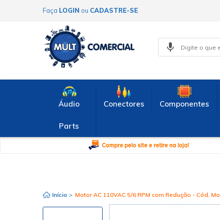
Faça
LOGIN
ou
CADASTRE-SE
Áudio
Conectores
Componentes
Parts
Início
>
Motor AC 110VAC 5/6 RPM com Redução - Cód. Mo