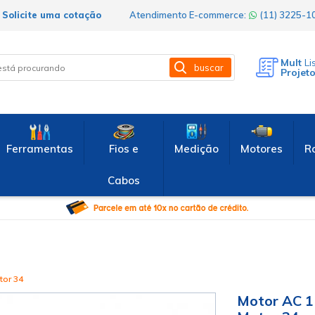
Solicite uma cotação
Atendimento E-commerce:
(11) 3225-
Mult
Li
buscar
Projet
Ferramentas
Fios e
Medição
Motores
R
Cabos
tor 34
Motor AC 1