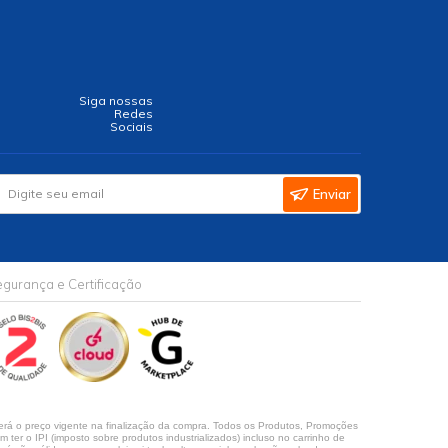
Siga nossas
Redes
Sociais
Enviar
gurança e Certificação
rá o preço vigente na finalização da compra. Todos os Produtos, Promoções
ter o IPI (imposto sobre produtos industrializados) incluso no carrinho de