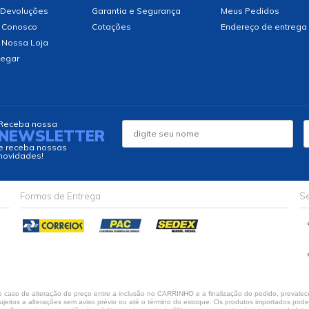
 Devoluções
Garantia e Segurança
Meus Pedidos
 Conosco
Cotações
Endereço de entrega
 Nossa Loja
egar
Receba nossa
NEWSLETTER
e receba nossas
novidades!
Formas de Entrega
Se
caso de alteração de preço entre a inclusão no CARRINHO e a finalização do pedido, prevalece
jeitos a alterações sem aviso prévio ou até o término do estoque. Os produtos importados podem 