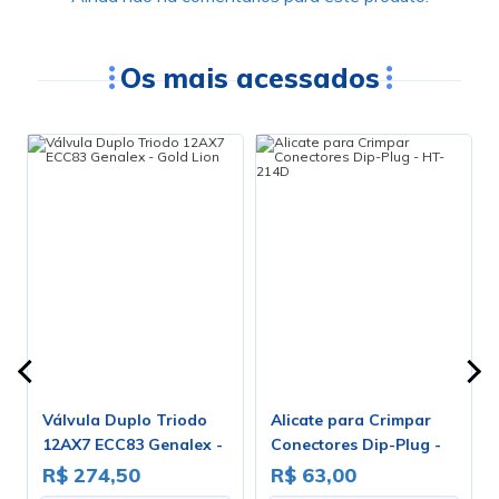
Os mais acessados
Válvula Duplo Triodo
Alicate para Crimpar
s
12AX7 ECC83 Genalex -
Conectores Dip-Plug -
Gold Lion
HT-214D
R$ 274,50
R$ 63,00