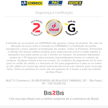
Segurança e Certificação
A inclusão de um produto no CARRINHO não garante o preço do produto. No caso de
alteração de preço entre a inclusão no CARRINHO e a finalização do pedido,
prevalecerá o preço vigente na finalização da compra. Todos os Produtos, Promoções
e Ofertas têm preços válidos somente para multcomercial.com.br e estão sujeitos a
alterações sem aviso prévio ou até o término do estoque. Os produtos importados
podem ter o IPI (imposto sobre produtos industrializados) incluso no carrinho de
compras. Qualquer dúvida entre em contato. As condições de pagamento em 5x sem
juros no cartão de crédito e o desconto de 5% para pagamentos à vista ou no boleto
só são válidos em nossa loja virtual multcomercial.com.br não valendo para nossa loja
física. Todos os produtos do nosso site tem garantia de 3 meses a partir da emissão
da Nota Fiscal.
MULT E-Commerce | 35.809.819/0001-89 |RUA DOS TIMBIRAS, 257 - São Paulo /
SP - CEP 01208-011
Crie sua loja virtual
com a melhor empresa de e-commerce do Brasil.