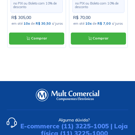
no PIX ou Boleto com
10
% de
no PIX ou Boleto com
10
% de
desconto
desconto
R$ 305,00
R$ 70,00
em até
10x
de
R$ 30,50
s/ juros
em até
10x
de
R$ 7,00
s/ juros
Comprar
Comprar
Alguma dúvida?
E-commerce (11) 3225-1005 | Loja
física (11) 3225-1000