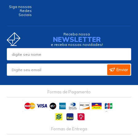
Siga nossas
Redes
Sociais
Receba nossa
NEWSLETTER
e receba nossas novidades!
Enviar
Formas de Pagamento
Formas de Entrega