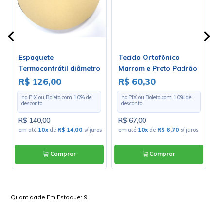
Espaguete
Tecido Ortofônico
Termocontrátil diâmetro
Marrom e Preto Padrão
de 3.2mm - Rolo Com 100
203-1-10 - Largura 1,30m
R$ 126,00
R$ 60,30
Metros
- Preço por Metro
no PIX ou Boleto com
10
% de
no PIX ou Boleto com
10
% de
desconto
desconto
R$ 140,00
R$ 67,00
em até
10x
de
R$ 14,00
s/ juros
em até
10x
de
R$ 6,70
s/ juros
Comprar
Comprar
Quantidade Em Estoque:
9