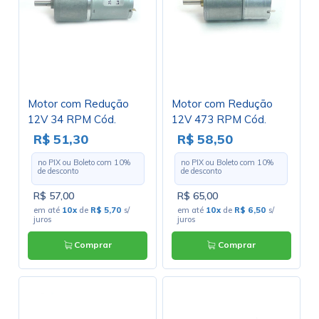
Motor com Redução
Motor com Redução
12V 34 RPM Cód.
12V 473 RPM Cód.
Motor 15.B
Motor 09.B
R$ 51,30
R$ 58,50
no PIX ou Boleto com
10
%
no PIX ou Boleto com
10
%
de desconto
de desconto
R$ 57,00
R$ 65,00
em até
10x
de
R$ 5,70
s/
em até
10x
de
R$ 6,50
s/
juros
juros
Comprar
Comprar