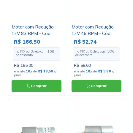
Motor com Redução
Motor com Redução
12V 83 RPM - Cód.
12V 46 RPM - Cód.
Motor 08
Motor 43
R$ 166,50
R$ 52,74
no PIX ou Boleto com
10
%
no PIX ou Boleto com
10
%
de desconto
de desconto
R$ 185,00
R$ 58,60
em até
10x
de
R$ 18,50
s/
em até
10x
de
R$ 5,86
s/
juros
juros
Comprar
Comprar