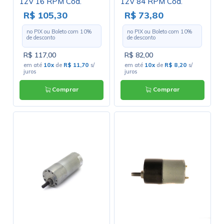
12V 16 RPM Cód.
12V 84 RPM Cód.
Motor 40
Motor 47
R$ 105,30
R$ 73,80
no PIX ou Boleto com
10
%
no PIX ou Boleto com
10
%
de desconto
de desconto
R$ 117,00
R$ 82,00
em até
10x
de
R$ 11,70
s/
em até
10x
de
R$ 8,20
s/
juros
juros
Comprar
Comprar