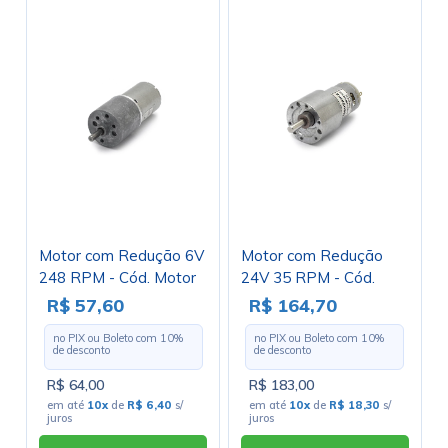
Motor com Redução 6V
Motor com Redução
248 RPM - Cód. Motor
24V 35 RPM - Cód.
48
Motor 15
R$ 57,60
R$ 164,70
no PIX ou Boleto com
10
%
no PIX ou Boleto com
10
%
de desconto
de desconto
R$ 64,00
R$ 183,00
em até
10x
de
R$ 6,40
s/
em até
10x
de
R$ 18,30
s/
juros
juros