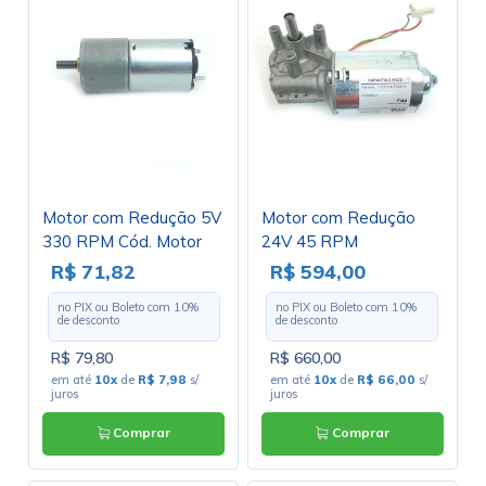
Motor com Redução 5V
Motor com Redução
330 RPM Cód. Motor
24V 45 RPM
11
D9900162 Cód. Motor
R$ 71,82
R$ 594,00
19
no PIX ou Boleto com
10
%
no PIX ou Boleto com
10
%
de desconto
de desconto
R$ 79,80
R$ 660,00
em até
10x
de
R$ 7,98
s/
em até
10x
de
R$ 66,00
s/
juros
juros
Comprar
Comprar