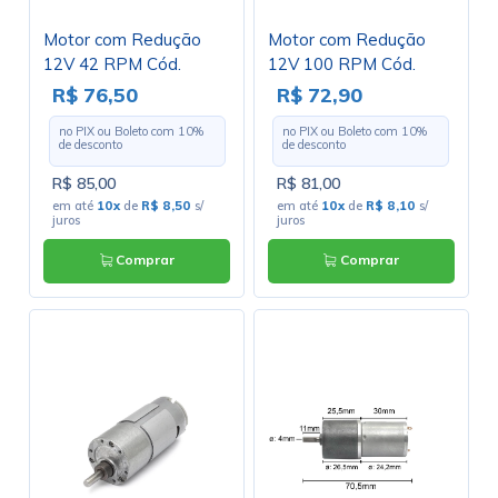
Motor com Redução
Motor com Redução
12V 42 RPM Cód.
12V 100 RPM Cód.
Motor 38
Motor 42
R$ 76,50
R$ 72,90
no PIX ou Boleto com
10
%
no PIX ou Boleto com
10
%
de desconto
de desconto
R$ 85,00
R$ 81,00
em até
10x
de
R$ 8,50
s/
em até
10x
de
R$ 8,10
s/
juros
juros
Comprar
Comprar