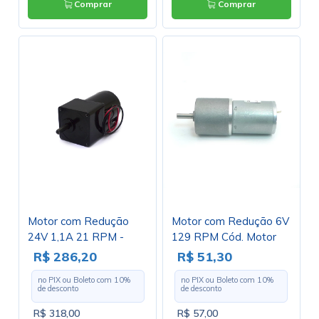
Comprar
Comprar
Motor com Redução
Motor com Redução 6V
24V 1,1A 21 RPM -
129 RPM Cód. Motor
60ZY75-
06.B
R$ 286,20
R$ 51,30
2430/60JB50K-120G -
no PIX ou Boleto com
10
%
no PIX ou Boleto com
10
%
Cód. Motor 52
de desconto
de desconto
R$ 318,00
R$ 57,00