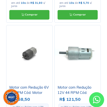
em até
10x
de
R$ 31,80
s/
em até
10x
de
R$ 5,70
s/
juros
juros
Comprar
Comprar
Motor com Redução 6V
Motor com Redução
83 RPM Cód. Motor
12V 44 RPM Cód.
08.B
Motor 12
R$ 58,50
R$ 121,50