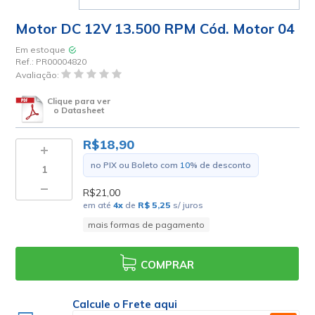
Motor DC 12V 13.500 RPM Cód. Motor 04
Em estoque
Ref.:
PR00004820
Avaliação:
Clique para ver
o Datasheet
R$18,90
no PIX ou Boleto com
10
% de desconto
R$21,00
em até
4
x
de
R$ 5,25
s/ juros
mais formas de pagamento
COMPRAR
Calcule o Frete aqui