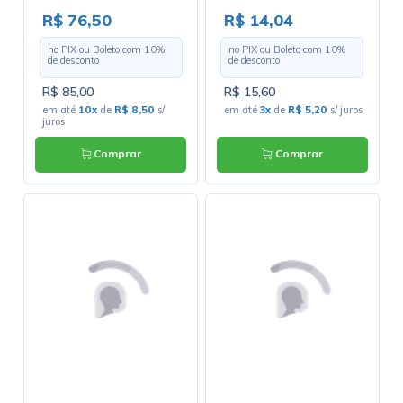
27063800-187K-6V
- Cód. Motor 100
R$ 76,50
R$ 14,04
no PIX ou Boleto com
10
%
no PIX ou Boleto com
10
%
de desconto
de desconto
R$ 85,00
R$ 15,60
em até
10x
de
R$ 8,50
s/
em até
3x
de
R$ 5,20
s/ juros
juros
Comprar
Comprar