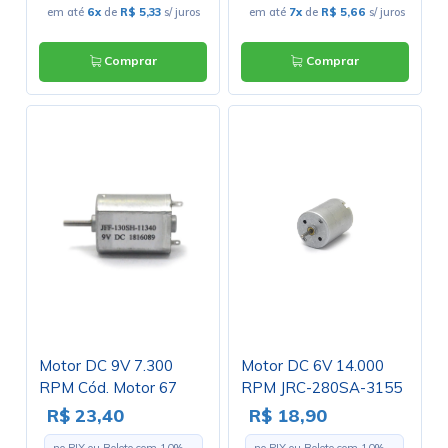
em até
6x
de
R$ 5,33
s/ juros
em até
7x
de
R$ 5,66
s/ juros
Comprar
Comprar
Motor DC 9V 7.300
Motor DC 6V 14.000
RPM Cód. Motor 67
RPM JRC-280SA-3155
- Cód. Motor 03.B
R$ 23,40
R$ 18,90