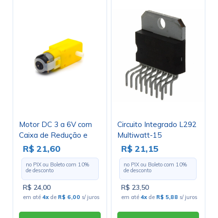
Motor DC 3 a 6V com
Circuito Integrado L292
Caixa de Redução e
Multiwatt-15
Eixo Duplo - DG01D48-
Controlador de Drive
R$ 21,60
R$ 21,15
1
para motor DC -
no PIX ou Boleto com
10
%
no PIX ou Boleto com
10
%
STMicroeletronics -
de desconto
de desconto
Cód. Loja 3518
R$ 24,00
R$ 23,50
em até
4x
de
R$ 6,00
s/ juros
em até
4x
de
R$ 5,88
s/ juros