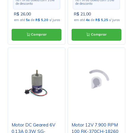
no PIX ou Boleto com
10
%
no PIX ou Boleto com
10
%
de desconto
de desconto
R$ 26,00
R$ 21,00
em até
5x
de
R$ 5,20
s/ juros
em até
4x
de
R$ 5,25
s/ juros
Comprar
Comprar
Motor DC Geared 6V
Motor 12V 7.900 RPM
0.13A 0.3W SG-
100 RK-370CH-18260