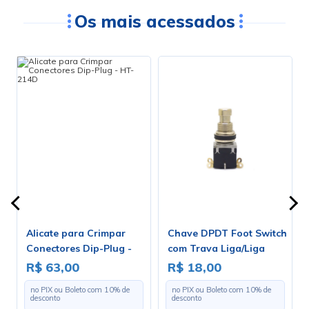
Os mais acessados
Alicate para Crimpar
Chave DPDT Foot Switch
s
Conectores Dip-Plug -
com Trava Liga/Liga
HT-214D
para Solda Fio - PBS-24-
R$ 63,00
R$ 18,00
202
no PIX ou Boleto com
10
% de
no PIX ou Boleto com
10
% de
desconto
desconto