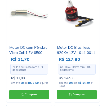
Motor DC com Pêndulo
Motor DC Brushless
Vibra Call 1.3V 6500
920KV 12V - 014-0011
RPM Cód. Motor 16.B -
- GC-225
R$ 11,70
R$ 127,80
FB-612-Z
no PIX ou Boleto com
10
%
no PIX ou Boleto com
10
%
de desconto
de desconto
R$ 13,00
R$ 142,00
em até
2x
de
R$ 6,50
s/ juros
em até
10x
de
R$ 14,20
s/
juros
Comprar
Comprar