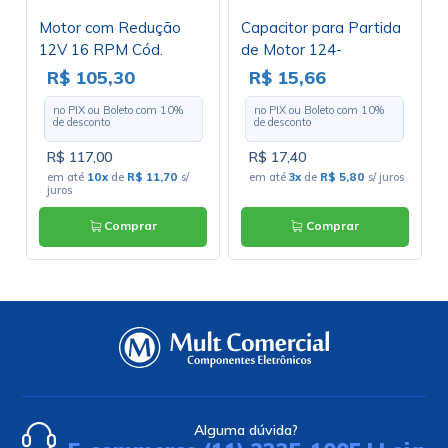
Motor com Redução
Capacitor para Partida
12V 16 RPM Cód.
de Motor 124-
Motor 40
149UF/110V 36x86mm
R$ 105,30
R$ 15,66
PM1-10
no PIX ou Boleto com
10
%
no PIX ou Boleto com
10
%
de desconto
de desconto
R$ 117,00
R$ 17,40
em até
10x
de
R$ 11,70
s/
em até
3x
de
R$ 5,80
s/ juros
juros
Comprar
Comprar
Alguma dúvida?