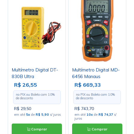
Multímetro Digital DT-
Multímetro Digital MD-
830B Ultra
6456 Manaus
R$ 26,55
R$ 669,33
no PIX ou Boleto com
10
%
no PIX ou Boleto com
10
%
de desconto
de desconto
R$ 29,50
R$ 743,70
em até
5x
de
R$ 5,90
s/ juros
em até
10x
de
R$ 74,37
s/
juros
Comprar
Comprar