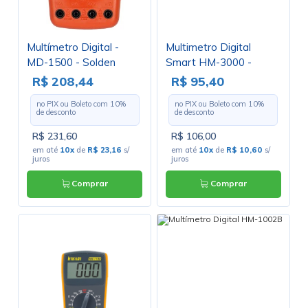
Multímetro Digital -
Multimetro Digital
MD-1500 - Solden
Smart HM-3000 -
Hikari
R$ 208,44
R$ 95,40
no PIX ou Boleto com
10
%
no PIX ou Boleto com
10
%
de desconto
de desconto
R$ 231,60
R$ 106,00
em até
10x
de
R$ 23,16
s/
em até
10x
de
R$ 10,60
s/
juros
juros
Comprar
Comprar