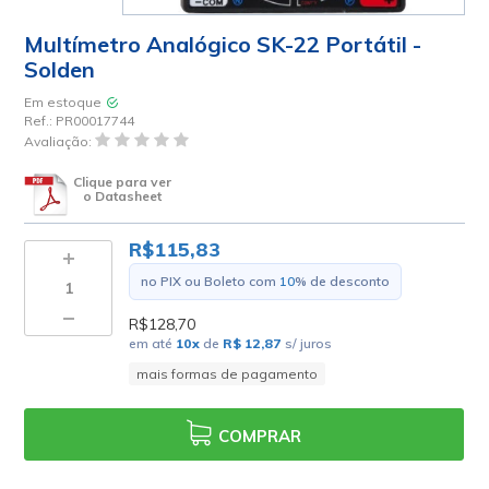
Multímetro Analógico SK-22 Portátil -
Solden
Em estoque
Ref.:
PR00017744
Avaliação:
Clique para ver
o Datasheet
R$115,83
no PIX ou Boleto com
10
% de desconto
R$128,70
em até
10
x
de
R$ 12,87
s/ juros
mais formas de pagamento
COMPRAR