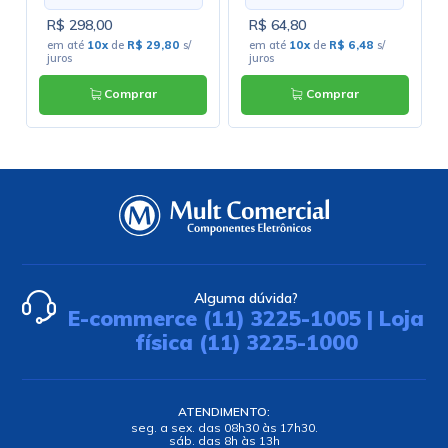
R$ 298,00
R$ 64,80
em até
10x
de
R$ 29,80
s/
em até
10x
de
R$ 6,48
s/
juros
juros
Comprar
Comprar
Alguma dúvida?
E-commerce (11) 3225-1005 | Loja
física (11) 3225-1000
ATENDIMENTO:
seg. a sex. das 08h30 às 17h30.
sáb. das 8h às 13h