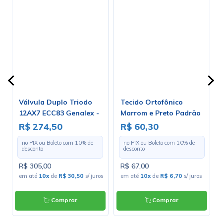
Válvula Duplo Triodo
Tecido Ortofônico
12AX7 ECC83 Genalex -
Marrom e Preto Padrão
Gold Lion
203-1-10 - Largura 1,30m
R$ 274,50
R$ 60,30
- Preço por Metro
no PIX ou Boleto com
10
% de
no PIX ou Boleto com
10
% de
desconto
desconto
R$ 305,00
R$ 67,00
em até
10x
de
R$ 30,50
s/ juros
em até
10x
de
R$ 6,70
s/ juros
Comprar
Comprar