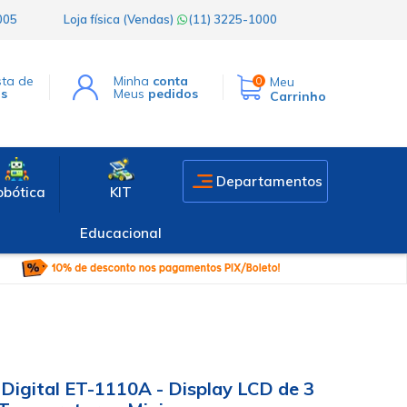
1005
Loja física (Vendas)
(11) 3225-1000
sta de
Minha
conta
Meu
0
os
Meus
pedidos
Carrinho
Departamentos
obótica
KIT
Educacional
Digital ET-1110A - Display LCD de 3