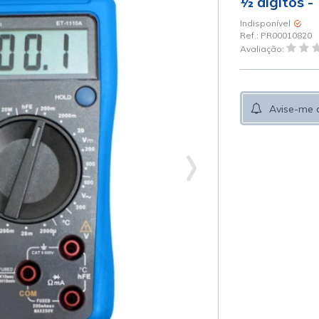
½ dígitos -
Indisponível
Ref.:
PR00010820
Avaliação:
Avise-me 