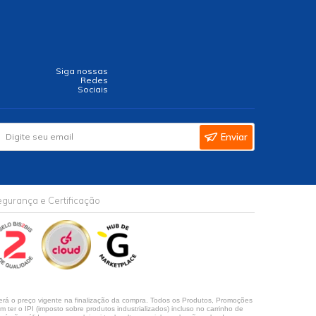
Siga nossas
Redes
Sociais
Enviar
gurança e Certificação
rá o preço vigente na finalização da compra. Todos os Produtos, Promoções
ter o IPI (imposto sobre produtos industrializados) incluso no carrinho de