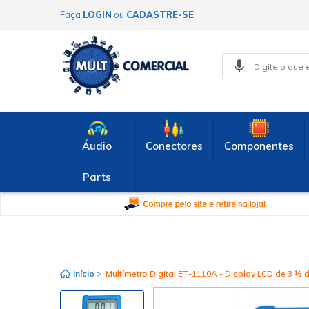
Faça
LOGIN
ou
CADASTRE-SE
Áudio
Conectores
Componentes
Parts
Início
>
Multímetro Digital ET-1110A - Display LCD de 3 ½ d