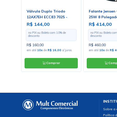
em de
Válvula Duplo Triodo
Falante Jensen
P-2
12AX7EH ECC83 7025 -
25W 8 Polegada
Electro-Harmonix
R$ 144,00
R$ 414,00
 de
no PIX ou Boleto com
10
% de
no PIX ou Boleto co
desconto
desconto
R$ 160,00
R$ 460,00
s/ juros
em até
10x
de
R$ 16,00
s/ juros
em até
10x
de
R$ 4
Comprar
Comp
INSTIT
Sobre a
Política 