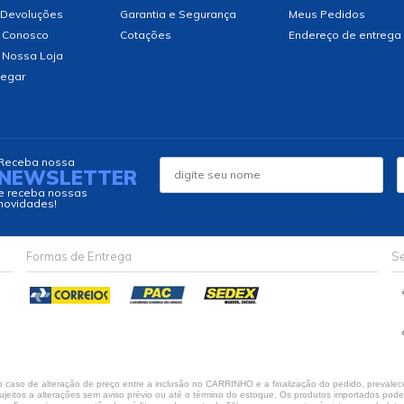
 Devoluções
Garantia e Segurança
Meus Pedidos
 Conosco
Cotações
Endereço de entrega
 Nossa Loja
egar
Receba nossa
NEWSLETTER
e receba nossas
novidades!
Formas de Entrega
Se
caso de alteração de preço entre a inclusão no CARRINHO e a finalização do pedido, prevalece
jeitos a alterações sem aviso prévio ou até o término do estoque. Os produtos importados podem 