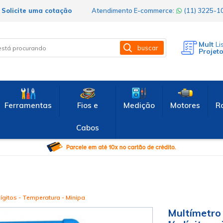
Solicite uma cotação
Atendimento E-commerce:
(11) 3225-
Mult
Li
buscar
Projet
Ferramentas
Fios e
Medição
Motores
R
Cabos
ígitos - Temperatura - Minipa
Multímetro 