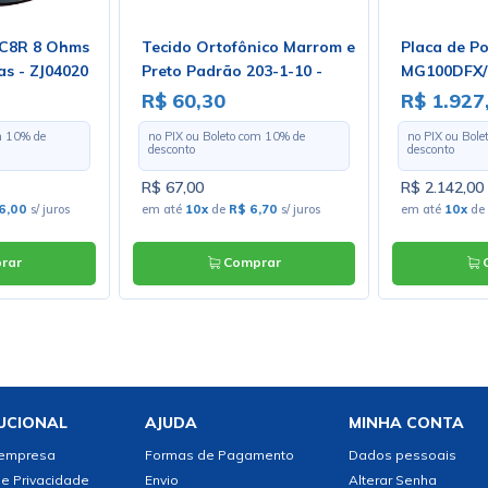
 C8R 8 Ohms
Tecido Ortofônico Marrom e
Placa de P
s - ZJ04020
Preto Padrão 203-1-10 -
MG100DFX/P
Largura 1,30m - Preço por
R$ 60,30
R$ 1.927
Metro
m
10
% de
no PIX ou Boleto com
10
% de
no PIX ou Bol
desconto
desconto
R$ 67,00
R$ 2.142,00
6,00
s/ juros
em até
10x
de
R$ 6,70
s/ juros
em até
10x
de
rar
Comprar
C
UCIONAL
AJUDA
MINHA CONTA
 empresa
Formas de Pagamento
Dados pessoais
de Privacidade
Envio
Alterar Senha