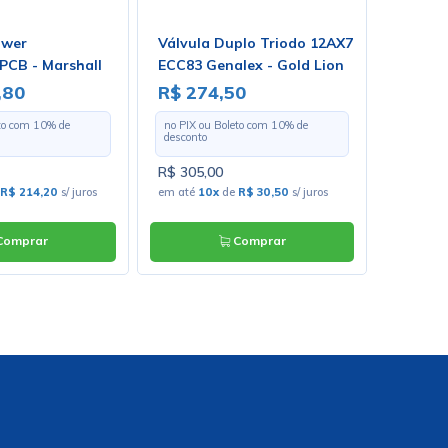
ower
Válvula Duplo Triodo 12AX7
Caixa P
CB - Marshall
ECC83 Genalex - Gold Lion
Caixa 
,80
R$ 274,50
R$ 31
eto com
10
% de
no PIX ou Boleto com
10
% de
no PIX o
desconto
desconto
R$ 305,00
R$ 34,8
R$ 214,20
s/ juros
em até
10x
de
R$ 30,50
s/ juros
em até
6
omprar
Comprar