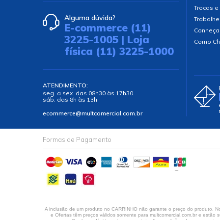
Trocas e
Alguma dúvida?
Trabalhe
E-commerce (11)
Conheça
3225-1005 | Loja
Como Ch
física (11) 3225-1000
ATENDIMENTO:
seg. a sex. das 08h30 às 17h30.
sáb. das 8h às 13h
ecommerce@multcomercial.com.br
Formas de Pagamento
A inclusão de um produto no CARRINHO não garante o preço do produto. No 
e Ofertas têm preços válidos somente para multcomercial.com.br e estão su