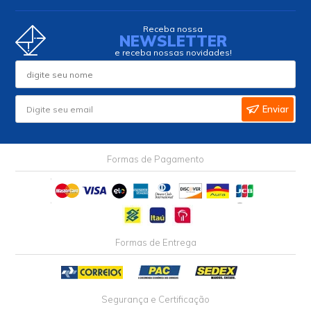
Receba nossa
NEWSLETTER
e receba nossas novidades!
Enviar
Formas de Pagamento
Formas de Entrega
Segurança e Certificação