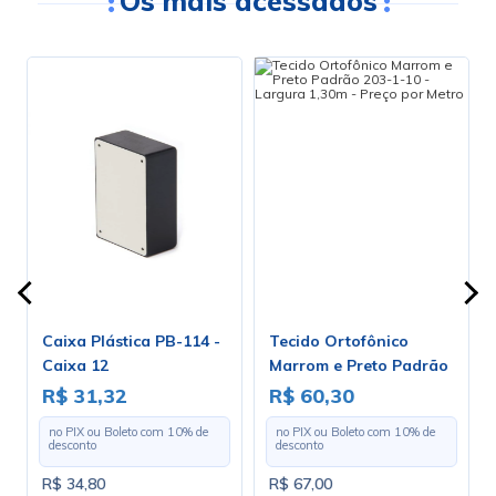
Os mais acessados
Caixa Plástica PB-114 -
Tecido Ortofônico
Caixa 12
Marrom e Preto Padrão
203-1-10 - Largura 1,30m
R$ 31,32
R$ 60,30
- Preço por Metro
no PIX ou Boleto com
10
% de
no PIX ou Boleto com
10
% de
desconto
desconto
R$ 34,80
R$ 67,00