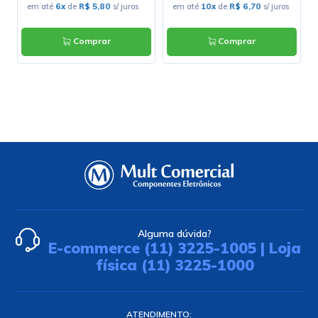
s
em até
6x
de
R$ 5,80
s/ juros
em até
10x
de
R$ 6,70
s/ juros
Comprar
Comprar
Alguma dúvida?
E-commerce (11) 3225-1005 | Loja
física (11) 3225-1000
ATENDIMENTO: