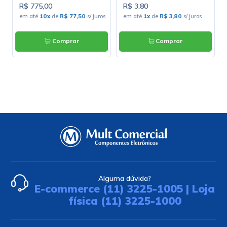
R$ 775,00
R$ 3,80
em até
10x
de
R$ 77,50
s/ juros
em até
1x
de
R$ 3,80
s/ juros
Comprar
Comprar
Alguma dúvida?
E-commerce (11) 3225-1005 | Loja
física (11) 3225-1000