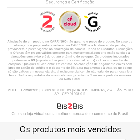
Segurança e Certificação
A inclusão de um produto no CARRINHO não garante o preço do produto. No caso de
alteração de preço entre a inclusão no CARRINHO e a finalização do pedido,
prevalecerá o preço vigente na finalização da compra. Todos os Produtos, Promoções
e Ofertas têm preços válidos somente para multcomercial.com.br e estão sujeitos a
alterações sem aviso prévio ou até o término do estoque. Os produtos importados
podem ter o IPI (imposto sobre produtos industrializados) incluso no carrinho de
compras. Qualquer dúvida entre em contato. As condições de pagamento em 5x sem
juros no cartão de crédito e o desconto de 5% para pagamentos à vista ou no boleto
só são válidos em nossa loja virtual multcomercial.com.br não valendo para nossa loja
física. Todos os produtos do nosso site tem garantia de 3 meses a partir da emissão
da Nota Fiscal.
MULT E-Commerce | 35.809.819/0001-89 |RUA DOS TIMBIRAS, 257 - São Paulo /
SP - CEP 01208-011
Crie sua loja virtual
com a melhor empresa de e-commerce do Brasil.
Os produtos mais vendidos