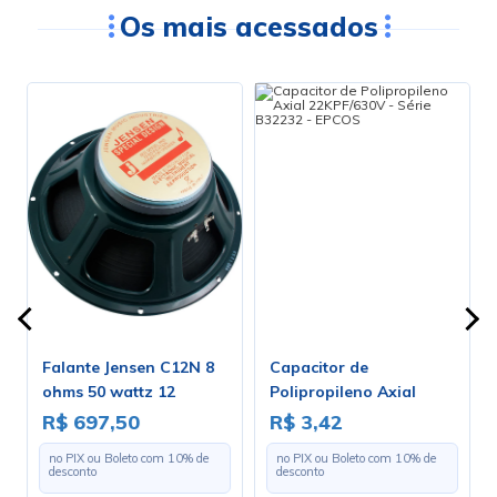
Os mais acessados
P
Falante Jensen C12N 8
Capacitor de
ohms 50 wattz 12
Polipropileno Axial
polegadas - ZJ06141
22KPF/630V - Série
R$ 697,50
R$ 3,42
B32232 - EPCOS
no PIX ou Boleto com
10
% de
no PIX ou Boleto com
10
% de
desconto
desconto