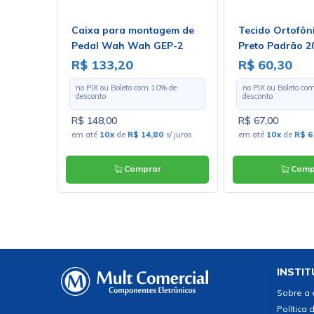
witch
Caixa para montagem de
Tecido Ortofôn
a para
Pedal Wah Wah GEP-2
Preto Padrão 2
-202
Largura 1,30m 
R$ 133,20
R$ 60,30
Metro
 de
no PIX ou Boleto com
10
% de
no PIX ou Boleto co
desconto
desconto
R$ 148,00
R$ 67,00
uros
em até
10x
de
R$ 14,80
s/ juros
em até
10x
de
R$ 6
Comprar
Comp
INSTIT
Sobre a
Política 