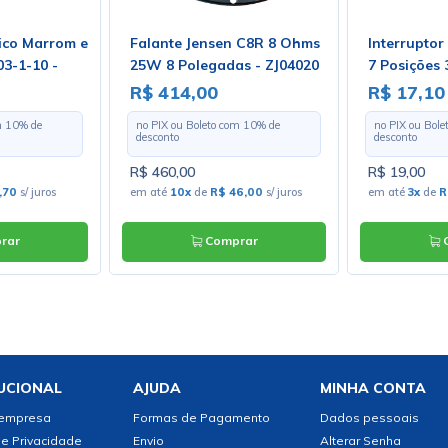
ico Marrom e
Falante Jensen C8R 8 Ohms
Interruptor
03-1-10 -
25W 8 Polegadas - ZJ04020
7 Posições
- Preço por
R$ 414,00
R$ 17,10
m
10
% de
no PIX ou Boleto com
10
% de
no PIX ou Bol
desconto
desconto
R$ 460,00
R$ 19,00
,70
s/ juros
em até
10x
de
R$ 46,00
s/ juros
em até
3x
de
R
rar
Comprar
C
UCIONAL
AJUDA
MINHA CONTA
 empresa
Formas de Pagamento
Dados pessoais
de Privacidade
Envio
Alterar Senha