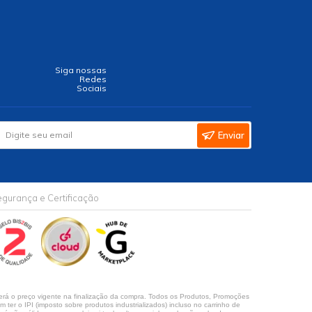
Siga nossas
Redes
Sociais
Enviar
gurança e Certificação
rá o preço vigente na finalização da compra. Todos os Produtos, Promoções
ter o IPI (imposto sobre produtos industrializados) incluso no carrinho de