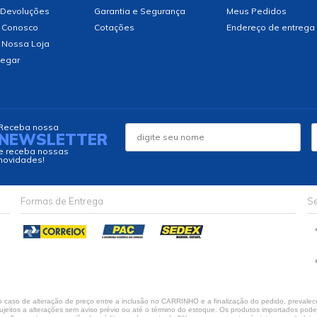
 Devoluções
Garantia e Segurança
Meus Pedidos
 Conosco
Cotações
Endereço de entrega
 Nossa Loja
egar
Receba nossa
NEWSLETTER
e receba nossas
novidades!
Formas de Entrega
Se
caso de alteração de preço entre a inclusão no CARRINHO e a finalização do pedido, prevalece
jeitos a alterações sem aviso prévio ou até o término do estoque. Os produtos importados podem 