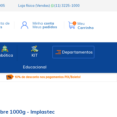
1005
Loja física (Vendas)
(11) 3225-1000
sta de
Minha
conta
Meu
0
os
Meus
pedidos
Carrinho
Departamentos
obótica
KIT
Educacional
bre 1000g - Implastec