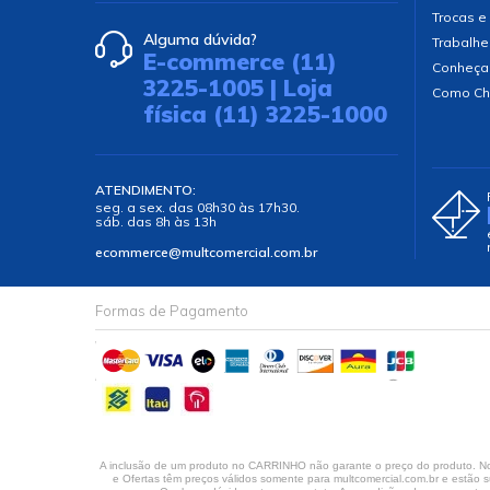
Trocas e
Alguma dúvida?
Trabalhe
E-commerce (11)
Conheça
3225-1005 | Loja
Como Ch
física (11) 3225-1000
ATENDIMENTO:
seg. a sex. das 08h30 às 17h30.
sáb. das 8h às 13h
ecommerce@multcomercial.com.br
Formas de Pagamento
A inclusão de um produto no CARRINHO não garante o preço do produto. No 
e Ofertas têm preços válidos somente para multcomercial.com.br e estão su