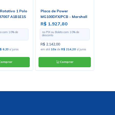
 Rotativo 1 Polo
Placa de Power
Caixa P
 37007 A1B1E1S
MG100DFX/PCB - Marshall
Caixa 
R$ 1.927,80
R$ 31
eto com
10
% de
no PIX ou Boleto com
10
% de
no PIX o
desconto
desconto
R$ 2.142,00
R$ 34,8
$ 6,33
s/ juros
em até
10x
de
R$ 214,20
s/ juros
em até
6
omprar
Comprar