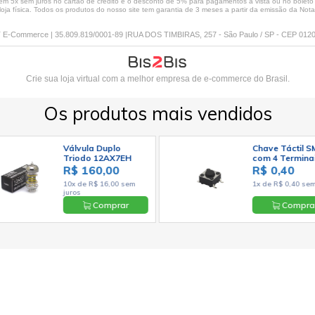
 5x sem juros no cartão de crédito e o desconto de 5% para pagamentos à vista ou no boleto só
loja física. Todos os produtos do nosso site tem garantia de 3 meses a partir da emissão da Nota 
E-Commerce | 35.809.819/0001-89 |RUA DOS TIMBIRAS, 257 - São Paulo / SP - CEP 012
Crie sua loja virtual
com a melhor empresa de e-commerce do Brasil.
Os produtos mais vendidos
Válvula Duplo
Chave Táctil 
Triodo 12AX7EH
com 4 Termina
ECC83 7025 -
6x6x4,3mm 180
R$ 160,00
R$ 0,40
Electro-Harmonix
KFC-A06
10x de R$ 16,00 sem
1x de R$ 0,40 sem
juros
Comprar
Compra