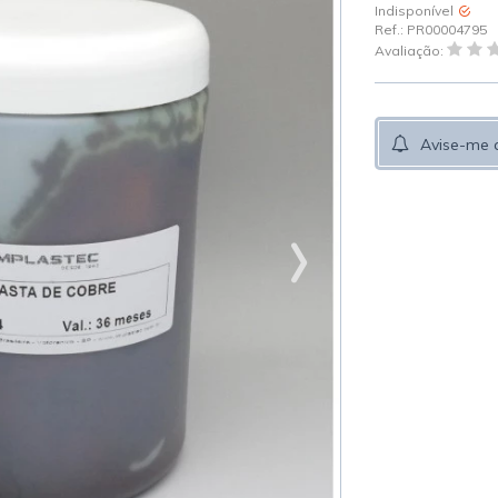
Indisponível
Ref.:
PR00004795
Avaliação:
Avise-me 