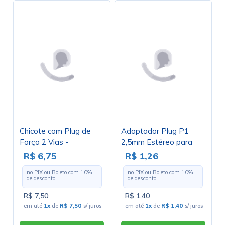
Chicote com Plug de
Adaptador Plug P1
Força 2 Vias -
2,5mm Estéreo para
ALF052CJ
Jack J10 6,35mm Mono
R$ 6,75
R$ 1,26
- JL16004 - Jiali
no PIX ou Boleto com
10
%
no PIX ou Boleto com
10
%
de desconto
de desconto
R$ 7,50
R$ 1,40
em até
1x
de
R$ 7,50
s/ juros
em até
1x
de
R$ 1,40
s/ juros