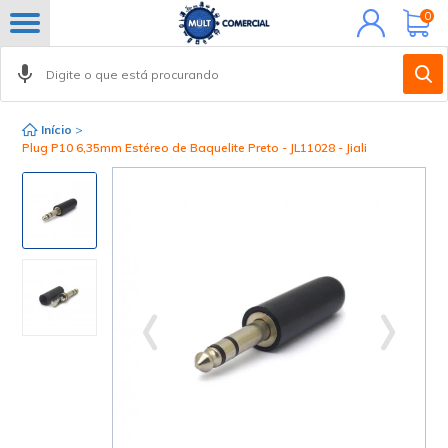
Minha
0
conta
Início
>
Plug P10 6,35mm Estéreo de Baquelite Preto - JL11028 - Jiali