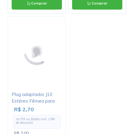
Comprar
Comprar
Plug adaptador J10
Plug com 3 Pinos A/C
Estéreo Fêmea para
com Chave - JL48049 -
P1 Estéreo Macho -
Jiali
R$ 2,70
R$ 10,62
JL16010
no PIX ou Boleto com
10
%
no PIX ou Boleto com
10
%
de desconto
de desconto
R$ 3,00
R$ 11,80