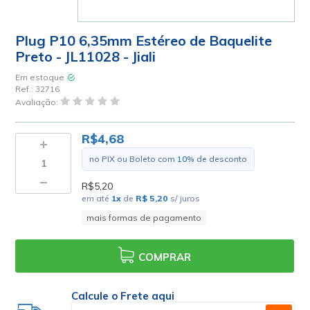
Plug P10 6,35mm Estéreo de Baquelite
Preto - JL11028 - Jiali
Em estoque
Ref.:
32716
Avaliação:
R$4,68
no PIX ou Boleto com
10
% de desconto
R$5,20
em até
1
x
de
R$ 5,20
s/ juros
mais formas de pagamento
COMPRAR
Calcule o Frete aqui