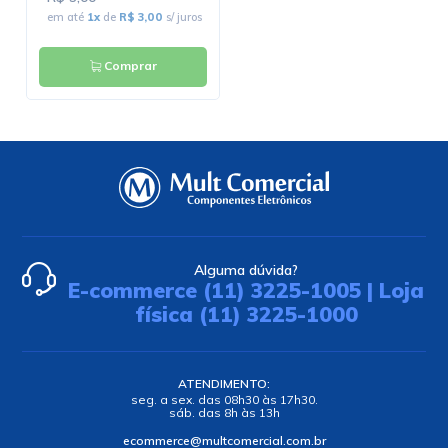
em até
1x
de
R$ 3,00
s/ juros
em até
2x
de
R$ 5,90
s/ juros
Comprar
Comprar
Alguma dúvida?
E-commerce (11) 3225-1005 | Loja
física (11) 3225-1000
ATENDIMENTO:
seg. a sex. das 08h30 às 17h30.
sáb. das 8h às 13h
ecommerce@multcomercial.com.br