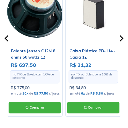
P
Falante Jensen C12N 8
Caixa Plástica PB-114 -
ohms 50 wattz 12
Caixa 12
polegadas - ZJ06141
R$ 697,50
R$ 31,32
no PIX ou Boleto com
10
% de
no PIX ou Boleto com
10
% de
desconto
desconto
R$ 775,00
R$ 34,80
em até
10x
de
R$ 77,50
s/ juros
em até
6x
de
R$ 5,80
s/ juros
Comprar
Comprar