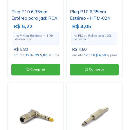
Plug P10 6,35mm
Plug P10 6,35mm
Estéreo para Jack RCA
Estéreo - HPM-024
em Nickel - JL16105
R$ 5,22
R$ 4,05
no PIX ou Boleto com
10
%
no PIX ou Boleto com
10
%
de desconto
de desconto
R$ 5,80
R$ 4,50
em até
1x
de
R$ 5,80
s/ juros
em até
1x
de
R$ 4,50
s/ juros
Comprar
Comprar