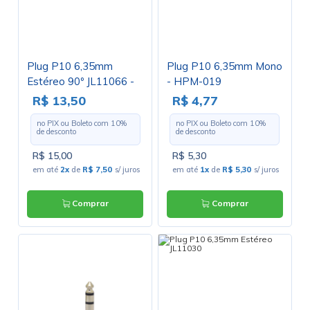
Plug P10 6,35mm
Plug P10 6,35mm Mono
Estéreo 90º JL11066 -
- HPM-019
Jiali
R$ 13,50
R$ 4,77
no PIX ou Boleto com
10
%
no PIX ou Boleto com
10
%
de desconto
de desconto
R$ 15,00
R$ 5,30
em até
2x
de
R$ 7,50
s/ juros
em até
1x
de
R$ 5,30
s/ juros
Comprar
Comprar