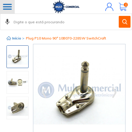
Minha
0
conta
Início
>
Plug P10 Mono 90º 10B070-228SW SwitchCraft