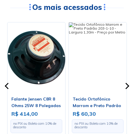
Os mais acessados
Falante Jensen C8R 8
Tecido Ortofônico
Ohms 25W 8 Polegadas
Marrom e Preto Padrão
- ZJ04020
203-1-10 - Largura 1,30m
R$ 414,00
R$ 60,30
v
- Preço por Metro
no PIX ou Boleto com
10
% de
no PIX ou Boleto com
10
% de
desconto
desconto