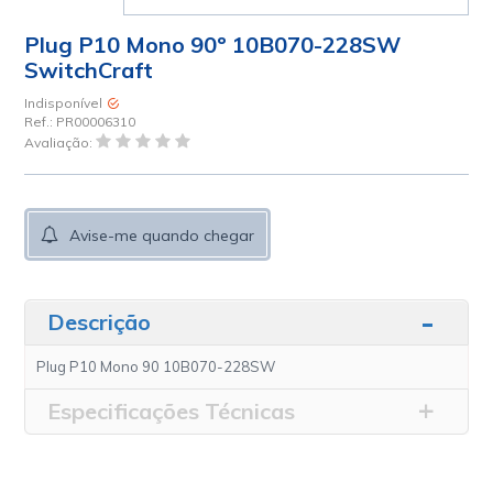
Plug P10 Mono 90º 10B070-228SW
SwitchCraft
Indisponível
Ref.:
PR00006310
Avaliação:
Avise-me quando chegar
Descrição
Plug P10 Mono 90 10B070-228SW
Especificações Técnicas