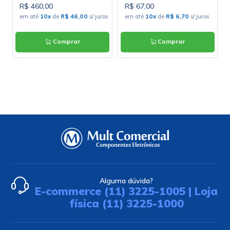
R$ 460,00
R$ 67,00
em até
10x
de
R$ 46,00
s/ juros
em até
10x
de
R$ 6,70
s/ juros
Comprar
Comprar
Alguma dúvida?
E-commerce (11) 3225-1005 | Loja
física (11) 3225-1000