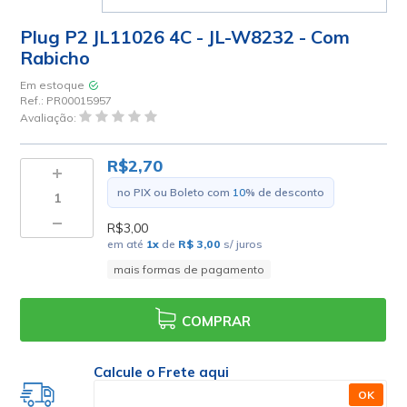
Plug P2 JL11026 4C - JL-W8232 - Com
Rabicho
Em estoque
Ref.:
PR00015957
Avaliação:
R$2,70
no PIX ou Boleto com
10
% de desconto
R$3,00
em até
1
x
de
R$ 3,00
s/ juros
mais formas de pagamento
COMPRAR
Calcule o Frete aqui
OK