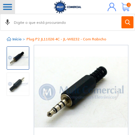
Minha
0
conta
Início
>
Plug P2 JL11026 4C - JL-W8232 - Com Rabicho