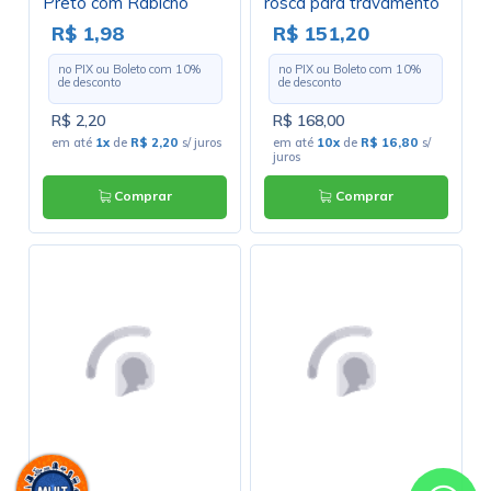
Preto com Rabicho
rosca para travamento
3,5mm - 35257
e contato em ouro -
R$ 1,98
R$ 151,20
35HDLBAUS
no PIX ou Boleto com
10
%
no PIX ou Boleto com
10
%
de desconto
de desconto
R$ 2,20
R$ 168,00
em até
1x
de
R$ 2,20
s/ juros
em até
10x
de
R$ 16,80
s/
juros
Comprar
Comprar