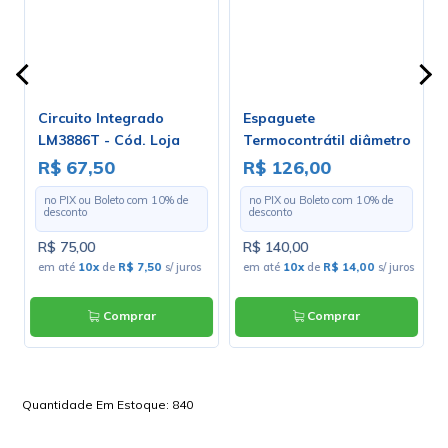
Circuito Integrado
Espaguete
LM3886T - Cód. Loja
Termocontrátil diâmetro
2046
de 3.2mm - Rolo Com 100
R$ 67,50
R$ 126,00
Metros
no PIX ou Boleto com
10
% de
no PIX ou Boleto com
10
% de
desconto
desconto
R$ 75,00
R$ 140,00
em até
10x
de
R$ 7,50
s/ juros
em até
10x
de
R$ 14,00
s/ juros
Comprar
Comprar
Quantidade Em Estoque:
840