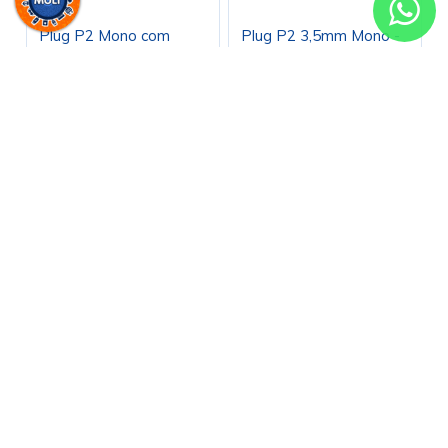
Plug P2 Mono com
Plug P2 3,5mm Mono -
Rabicho - 64.1.344
JL11012
R$ 1,62
R$ 3,24
no PIX ou Boleto com
10
%
no PIX ou Boleto com
10
%
de desconto
de desconto
R$ 1,80
R$ 3,60
em até
1x
de
R$ 1,80
s/ juros
em até
1x
de
R$ 3,60
s/ juros
Comprar
Comprar