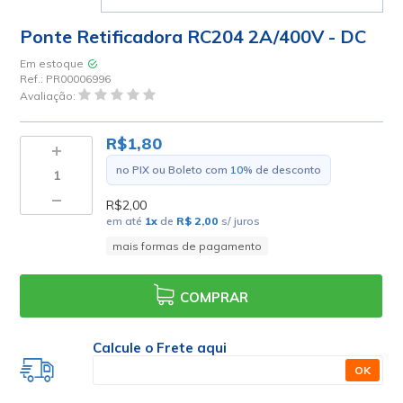
Ponte Retificadora RC204 2A/400V - DC
Em estoque
Ref.:
PR00006996
Avaliação:
R$1,80
no PIX ou Boleto com
10
% de desconto
R$2,00
em até
1
x
de
R$ 2,00
s/ juros
mais formas de pagamento
COMPRAR
Calcule o Frete aqui
OK