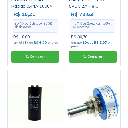
Rápido 0,44A 1000V
5VDC 2A P8 C
10x35mm
Chaveada
R$ 16,20
R$ 72,63
no PIX ou Boleto com
10
%
no PIX ou Boleto com
10
%
de desconto
de desconto
R$ 18,00
R$ 80,70
em até
3x
de
R$ 6,00
s/ juros
em até
10x
de
R$ 8,07
s/
juros
Comprar
Comprar