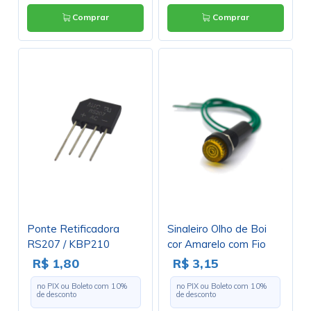
Comprar
Comprar
Ponte Retificadora
Sinaleiro Olho de Boi
RS207 / KBP210
cor Amarelo com Fio
2A/1000V
Verde 12V - XD8-2
R$ 1,80
R$ 3,15
no PIX ou Boleto com
10
%
no PIX ou Boleto com
10
%
de desconto
de desconto