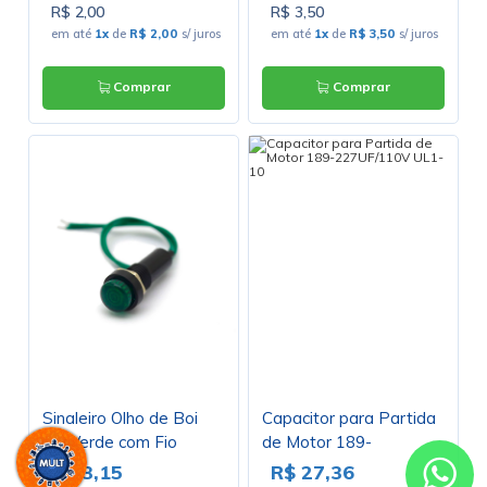
R$ 2,00
R$ 3,50
em até
1x
de
R$ 2,00
s/ juros
em até
1x
de
R$ 3,50
s/ juros
Comprar
Comprar
Sinaleiro Olho de Boi
Capacitor para Partida
cor Verde com Fio
de Motor 189-
Verde 12V - XD8-2
227UF/110V UL1-10
R$ 3,15
R$ 27,36