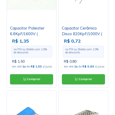
Capacitor Poliester
Capacitor Cerâmico
6.8KpF/1600V (
Disco 820KpF/1000V (
0.0068uF / 6.8nF / 682 )
821 / 0.82nF /
R$ 1,35
R$ 0,72
Série 32693
0.00082uF ) - Cód. Loja
no PIX ou Boleto com
10
%
no PIX ou Boleto com
10
%
4903
de desconto
de desconto
R$ 1,50
R$ 0,80
em até
1x
de
R$ 1,50
s/ juros
em até
1x
de
R$ 0,80
s/ juros
Comprar
Comprar