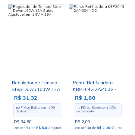
Regulador de Tensao
Ponte Retificadora
Step Down 100W 12A
KBP204G 2A/400V -
Saida Ajustavel em
DC
R$ 31,32
R$ 1,80
1,5V A 29V
no PIX ou Boleto com
10
%
no PIX ou Boleto com
10
%
de desconto
de desconto
R$ 34,80
R$ 2,00
em até
6x
de
R$ 5,80
s/ juros
em até
1x
de
R$ 2,00
s/ juros