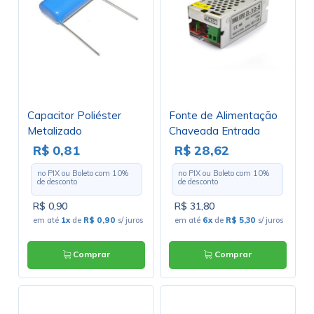
Capacitor Poliéster
Fonte de Alimentação
Metalizado
Chaveada Entrada
680KpF/100V ( 0.68uF /
87~264V Saída 5V/1.2A
R$ 0,81
R$ 28,62
680nF / 684 ) Série
- Bivolt - S-10-5
no PIX ou Boleto com
10
%
no PIX ou Boleto com
10
%
32591
de desconto
de desconto
R$ 0,90
R$ 31,80
em até
1x
de
R$ 0,90
s/ juros
em até
6x
de
R$ 5,30
s/ juros
Comprar
Comprar