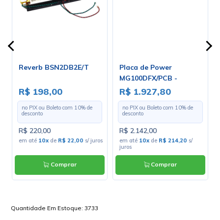
Reverb BSN2DB2E/T
Placa de Power
MG100DFX/PCB -
Marshall
R$ 198,00
R$ 1.927,80
no PIX ou Boleto com
10
% de
no PIX ou Boleto com
10
% de
desconto
desconto
R$ 220,00
R$ 2.142,00
s
em até
10x
de
R$ 22,00
s/ juros
em até
10x
de
R$ 214,20
s/
juros
Comprar
Comprar
Quantidade Em Estoque:
3733