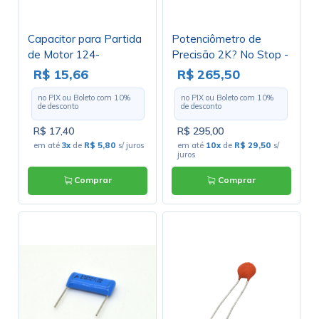
Capacitor para Partida
Potenciômetro de
de Motor 124-
Precisão 2K? No Stop -
149UF/110V 36x86mm
2K - 357-0-0-1S22
R$ 15,66
R$ 265,50
PM1-10
no PIX ou Boleto com
10
%
no PIX ou Boleto com
10
%
de desconto
de desconto
R$ 17,40
R$ 295,00
em até
3x
de
R$ 5,80
s/ juros
em até
10x
de
R$ 29,50
s/
juros
Comprar
Comprar