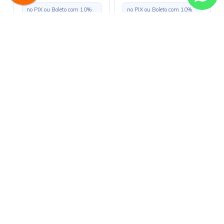
no PIX ou Boleto com
10
%
no PIX ou Boleto com
10
%
de desconto
de desconto
R$ 3,50
R$ 30,40
em até
1x
de
R$ 3,50
s/ juros
em até
5x
de
R$ 6,08
s/ juros
Comprar
Comprar
Alguma dúvida?
E-commerce (11) 3225-1005 | Loja
física (11) 3225-1000