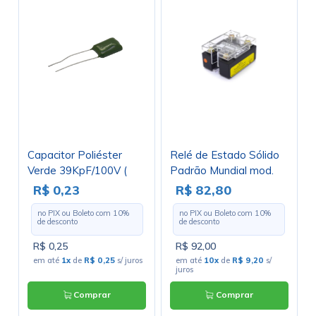
Capacitor Poliéster
Relé de Estado Sólido
Verde 39KpF/100V (
Padrão Mundial mod.
0.039uF / 39nF / 393 )
25A 48D25 Zero
R$ 0,23
R$ 82,80
crossing. ( Com
no PIX ou Boleto com
10
%
no PIX ou Boleto com
10
%
Controle 5/32 Vdc )
de desconto
de desconto
R$ 0,25
R$ 92,00
em até
1x
de
R$ 0,25
s/ juros
em até
10x
de
R$ 9,20
s/
juros
Comprar
Comprar