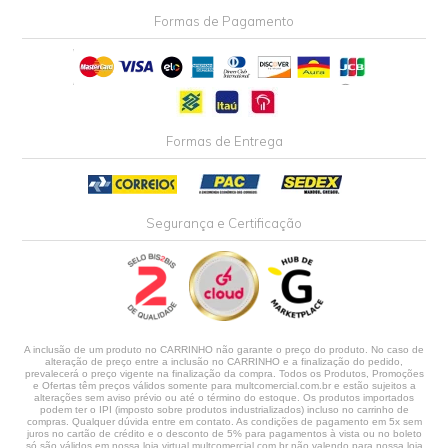
Formas de Pagamento
Formas de Entrega
Segurança e Certificação
A inclusão de um produto no CARRINHO não garante o preço do produto. No caso de
alteração de preço entre a inclusão no CARRINHO e a finalização do pedido,
prevalecerá o preço vigente na finalização da compra. Todos os Produtos, Promoções
e Ofertas têm preços válidos somente para multcomercial.com.br e estão sujeitos a
alterações sem aviso prévio ou até o término do estoque. Os produtos importados
podem ter o IPI (imposto sobre produtos industrializados) incluso no carrinho de
compras. Qualquer dúvida entre em contato. As condições de pagamento em 5x sem
juros no cartão de crédito e o desconto de 5% para pagamentos à vista ou no boleto
só são válidos em nossa loja virtual multcomercial.com.br não valendo para nossa loja