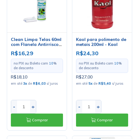
Clean Limpa Telas 60ml
Kaol para polimento de
com Flanela Antirrisco -
metais 200ml - Kaol
Implastec
R$16,29
R$24,30
no PIX ou Boleto com
10
%
no PIX ou Boleto com
10
%
de desconto
de desconto
R$18,10
R$27,00
em até
3
x
de
R$6,03
s/ juros
em até
5
x
de
R$5,40
s/ juros
-
+
-
+
Comprar
Comprar