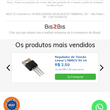
física. Todos os produtos do nosso site tem garantia de 3 meses a partir da emissão
da Nota Fiscal.
MULT E-Commerce | 35.809.819/0001-89 |RUA DOS TIMBIRAS, 257 - São Paulo /
SP - CEP 01208-011
Crie sua loja virtual
com a melhor empresa de e-commerce do Brasil.
Os produtos mais vendidos
92 -
Regulador de Tensão
ECH
Linear L7805CV 5V 1A
Positivo TO-220 - Cód. Loja
R$ 2,50
03
1x de R$ 2,50 sem juros
Comprar