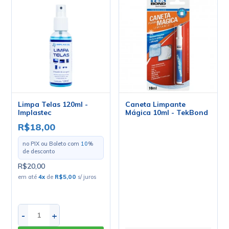
Limpa Telas 120ml -
Caneta Limpante
Implastec
Mágica 10ml - TekBond
R$18,00
no PIX ou Boleto com
10
%
de desconto
R$20,00
em até
4
x
de
R$5,00
s/ juros
-
+