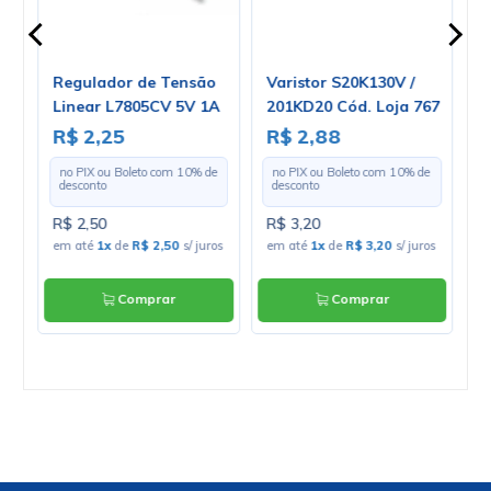
Regulador de Tensão
Varistor S20K130V /
T
Linear L7805CV 5V 1A
201KD20 Cód. Loja 767
T
Positivo TO-220 - Cód.
2
R$ 2,25
R$ 2,88
R
Loja 03
e
no PIX ou Boleto com
10
% de
no PIX ou Boleto com
10
% de
desconto
desconto
R$ 2,50
R$ 3,20
R
ros
em até
1x
de
R$ 2,50
s/ juros
em até
1x
de
R$ 3,20
s/ juros
e
Comprar
Comprar