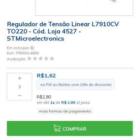
Regulador de Tensão Linear L7910CV
TO220 - Cód. Loja 4527 -
STMicroelectronics
Em estoque
Ref.:
PR00014889
Avaliação:
R$1,62
no PIX ou Boleto com
10
% de desconto
R$1,80
em até
1
x
de
R$ 1,80
s/ juros
mais formas de pagamento
COMPRAR