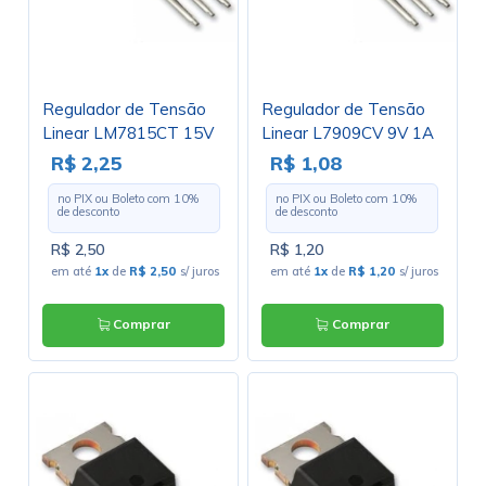
Regulador de Tensão
Regulador de Tensão
Linear LM7815CT 15V
Linear L7909CV 9V 1A
1A Positivo TO220 -
Negativo TO220 - Cód.
R$ 2,25
R$ 1,08
Cód. Loja 382
Loja 4102
no PIX ou Boleto com
10
%
no PIX ou Boleto com
10
%
de desconto
de desconto
R$ 2,50
R$ 1,20
em até
1x
de
R$ 2,50
s/ juros
em até
1x
de
R$ 1,20
s/ juros
Comprar
Comprar