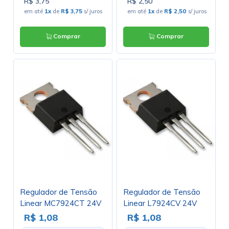
R$ 3,75
R$ 2,50
em até
1x
de
R$ 3,75
s/ juros
em até
1x
de
R$ 2,50
s/ juros
Comprar
Comprar
Regulador de Tensão
Regulador de Tensão
Linear MC7924CT 24V
Linear L7924CV 24V
1A Negativo TO220 -
1A Negativo TO220
R$ 1,08
R$ 1,08
ON - Cód. Loja 652