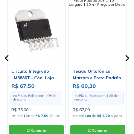
Circuito Integrado
Tecido Ortofônico
7
LM3886T - Cód. Loja
Marrom e Preto Padrão
2046
203-1-10 - Largura 1,30m
R$ 67,50
R$ 60,30
- Preço por Metro
no PIX ou Boleto com
10
% de
no PIX ou Boleto com
10
% de
desconto
desconto
R$ 75,00
R$ 67,00
em até
10x
de
R$ 7,50
s/ juros
em até
10x
de
R$ 6,70
s/ juros
Comprar
Comprar