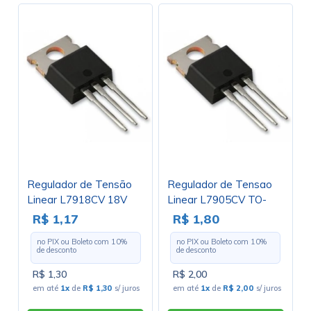
Regulador de Tensão
Regulador de Tensao
Linear L7918CV 18V
Linear L7905CV TO-
1A Negativo TO220
220 - Cod. Loja 2389
R$ 1,17
R$ 1,80
no PIX ou Boleto com
10
%
no PIX ou Boleto com
10
%
de desconto
de desconto
R$ 1,30
R$ 2,00
em até
1x
de
R$ 1,30
s/ juros
em até
1x
de
R$ 2,00
s/ juros