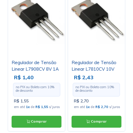
Regulador de Tensão
Regulador de Tensão
Linear L7908CV 8V 1A
Linear L7810CV 10V
Negativo TO220 - Cód.
1A Positivo TO220 -
R$ 1,40
R$ 2,43
Loja 414
Cód. Loja 387
no PIX ou Boleto com
10
%
no PIX ou Boleto com
10
%
de desconto
de desconto
R$ 1,55
R$ 2,70
em até
1x
de
R$ 1,55
s/ juros
em até
1x
de
R$ 2,70
s/ juros
Comprar
Comprar