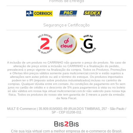
Formas de Entrega
Segurança e Certificação
A inclusão de um produto no CARRINHO não garante o preço do produto. No caso de
alteração de preço entre a inclusão no CARRINHO e a finalização do pedido,
prevalecerá o preço vigente na finalização da compra. Todos os Produtos, Promoções
e Ofertas têm preços válidos somente para multcomercial.com.br e estão sujeitos a
alterações sem aviso prévio ou até o término do estoque. Os produtos importados
podem ter o IPI (imposto sobre produtos industrializados) incluso no carrinho de
compras. Qualquer dúvida entre em contato. As condições de pagamento em 5x sem
juros no cartão de crédito e o desconto de 5% para pagamentos à vista ou no boleto
só são válidos em nossa loja virtual multcomercial.com.br não valendo para nossa loja
física. Todos os produtos do nosso site tem garantia de 3 meses a partir da emissão
da Nota Fiscal.
MULT E-Commerce | 35.809.819/0001-89 |RUA DOS TIMBIRAS, 257 - São Paulo /
SP - CEP 01208-011
Crie sua loja virtual
com a melhor empresa de e-commerce do Brasil.