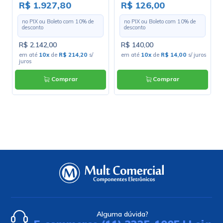
Marshall
de 3.2mm - Rolo Com 100
R$ 1.927,80
R$ 126,00
Metros
no PIX ou Boleto com
10
% de
no PIX ou Boleto com
10
% de
desconto
desconto
R$ 2.142,00
R$ 140,00
em até
10x
de
R$ 214,20
s/
em até
10x
de
R$ 14,00
s/ juros
juros
Comprar
Comprar
Alguma dúvida?