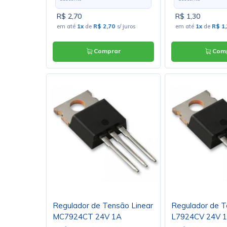
R$ 2,70
R$ 1,30
em até
1x
de
R$ 2,70
s/ juros
em até
1x
de
R$ 1
Comprar
Comp
Regulador de Tensão Linear
Regulador de T
MC7924CT 24V 1A
L7924CV 24V 1