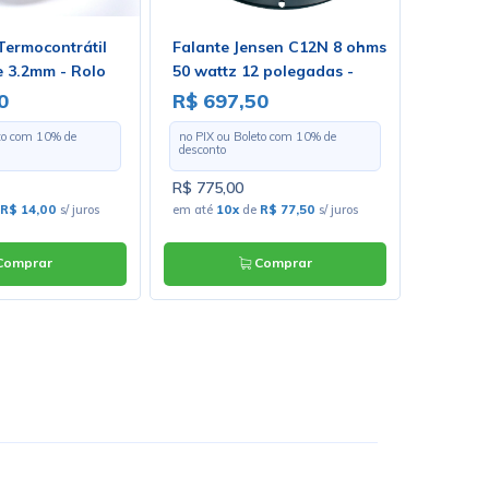
Termocontrátil
Falante Jensen C12N 8 ohms
Falante
e 3.2mm - Rolo
50 wattz 12 polegadas -
Ohms 5
tros
ZJ06141
ZJ0705
0
R$ 697,50
R$ 98
eto com
10
% de
no PIX ou Boleto com
10
% de
no PIX o
desconto
desconto
R$ 775,00
R$ 1.09
R$ 14,00
s/ juros
em até
10x
de
R$ 77,50
s/ juros
em até
1
omprar
Comprar