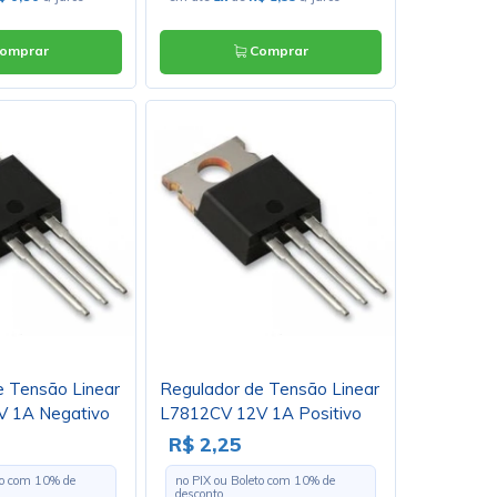
omprar
Comprar
e Tensão Linear
Regulador de Tensão Linear
V 1A Negativo
L7812CV 12V 1A Positivo
. Loja 335
TO220 - Cód. Loja 05
R$ 2,25
to com
10
% de
no PIX ou Boleto com
10
% de
desconto