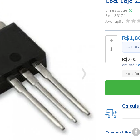
Cod. Loja 2
Em estoque
Ref.:
38174
Avaliação:
R$1,8
no PIX 
R$2,00
em até
1
x
mais fo
Calcule
Compartilhe