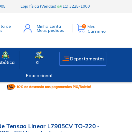
1005
Loja física (Vendas)
(11) 3225-1000
sta de
Minha
conta
Meu
0
os
Meus
pedidos
Carrinho
Departamentos
obótica
KIT
Educacional
de Tensao Linear L7905CV TO-220 -