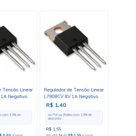
e Tensão Linear
Regulador de Tensão Linear
1A Negativo
L7908CV 8V 1A Negativo
 Loja 72
TO220 - Cód. Loja 414
R$ 1,40
to com
10
% de
no PIX ou Boleto com
10
% de
desconto
R$ 1,55
$ 0,80
s/ juros
em até
1x
de
R$ 1,55
s/ juros