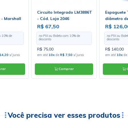
Circuito Integrado LM3886T
Espaguete 
- Marshall
- Cód. Loja 2046
diâmetro d
Com 100 Me
R$ 67,50
R$ 126,0
m
10
% de
no PIX ou Boleto com
10
% de
no PIX ou Bol
desconto
desconto
R$ 75,00
R$ 140,00
14,20
s/ juros
em até
10x
de
R$ 7,50
s/ juros
em até
10x
de
rar
Comprar
C
Você precisa ver esses produtos