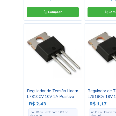
Comprar
Comp
Regulador de Tensão Linear
Regulador de T
L7810CV 10V 1A Positivo
L7918CV 18V 1
TO220 - Cód. Loja 387
TO220
R$ 2,43
R$ 1,17
no PIX ou Boleto com
10
% de
no PIX ou Boleto 
desconto
desconto