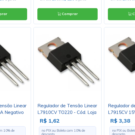
rar
Comprar
C
ensão Linear
Regulador de Tensão Linear
Regulador d
A Negativo
L7910CV TO220 - Cód. Loja
L7915CV 15
4527
TO220 - Cód
R$ 1,62
R$ 3,38
com
10
% de
no PIX ou Boleto com
10
% de
no PIX ou Bole
desconto
desconto