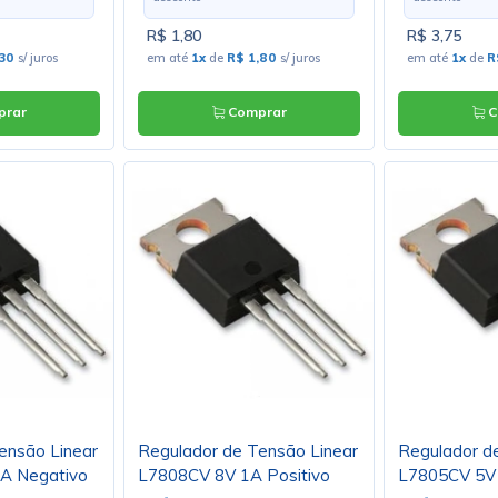
R$ 1,80
R$ 3,75
,30
s/ juros
em até
1x
de
R$ 1,80
s/ juros
em até
1x
de
R
rar
Comprar
C
ensão Linear
Regulador de Tensão Linear
Regulador d
A Negativo
L7808CV 8V 1A Positivo
L7805CV 5V 