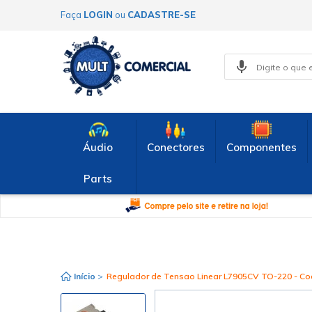
Faça
LOGIN
ou
CADASTRE-SE
Áudio
Conectores
Componentes
Parts
Início
>
Regulador de Tensao Linear L7905CV TO-220 - Cod.