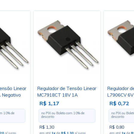
ensão Linear
Regulador de Tensão Linear
Regulador d
 Negativo
MC7918CT 18V 1A
L7906CV 6V 
oja 4102
Negativo TO220 - ON - Cód.
TO220 - Cód.
R$ 1,17
R$ 0,72
Loja 2986
com
10
% de
no PIX ou Boleto com
10
% de
no PIX ou Bole
desconto
desconto
R$ 1,30
R$ 0,80
,20
s/ juros
em até
1x
de
R$ 1,30
s/ juros
em até
1x
de
R