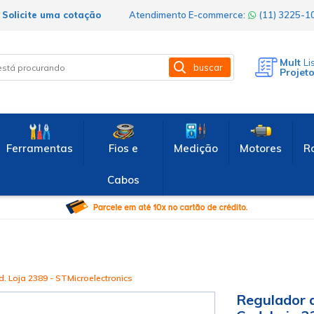
Solicite uma cotação
Atendimento E-commerce:
(11) 3225-
Mult
Li
buscar
Projet
Ferramentas
Fios e
Medição
Motores
R
Cabos
 Loja 2389 - STMicroelectronics
Regulador 