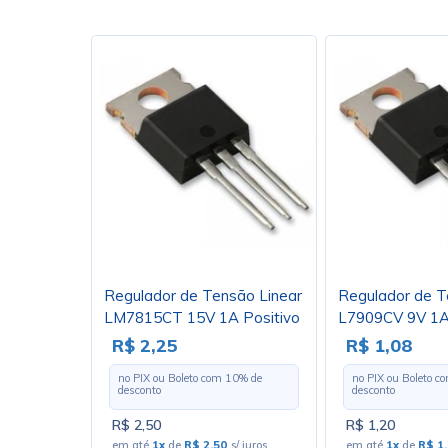
Regulador de Tensão Linear
Regulador de T
LM7815CT 15V 1A Positivo
L7909CV 9V 1A
TO220 - Cód. Loja 382
TO220 - Cód. L
R$ 2,25
R$ 1,08
no PIX ou Boleto com
10
% de
no PIX ou Boleto 
desconto
desconto
R$ 2,50
R$ 1,20
em até
1x
de
R$ 2,50
s/ juros
em até
1x
de
R$ 1