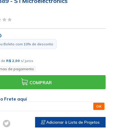
389 - STMicroelectronics
0
ou Boleto com
10
% de desconto
de
R$ 2,00
s/ juros
rmas de pagamento
COMPRAR
 o Frete aqui
OK
Adicionar à Lista de Projetos