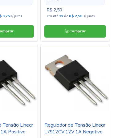
R$ 2,50
$ 3,75
s/ juros
em até
1x
de
R$ 2,50
s/ juros
omprar
Comprar
e Tensão Linear
Regulador de Tensão Linear
1A Positivo
L7912CV 12V 1A Negativo