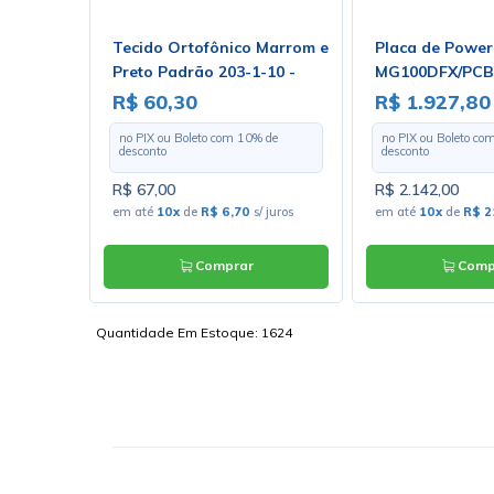
do
Tecido Ortofônico Marrom e
Placa de Power
5 -
Preto Padrão 203-1-10 -
MG100DFX/PCB 
Largura 1,30m - Preço por
R$ 60,30
R$ 1.927,80
Metro
 de
no PIX ou Boleto com
10
% de
no PIX ou Boleto co
desconto
desconto
R$ 67,00
R$ 2.142,00
s/ juros
em até
10x
de
R$ 6,70
s/ juros
em até
10x
de
R$ 2
Comprar
Comp
Quantidade Em Estoque:
1624