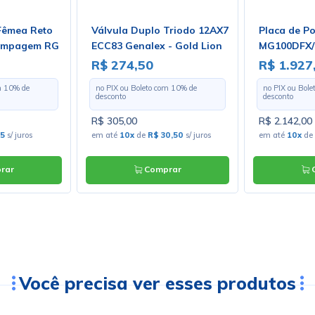
Fêmea Reto
Válvula Duplo Triodo 12AX7
Placa de P
rimpagem RG
ECC83 Genalex - Gold Lion
MG100DFX/P
acho - 3081
R$ 274,50
R$ 1.927
m
10
% de
no PIX ou Boleto com
10
% de
no PIX ou Bol
desconto
desconto
R$ 305,00
R$ 2.142,00
55
s/ juros
em até
10x
de
R$ 30,50
s/ juros
em até
10x
de
rar
Comprar
C
Você precisa ver esses produtos