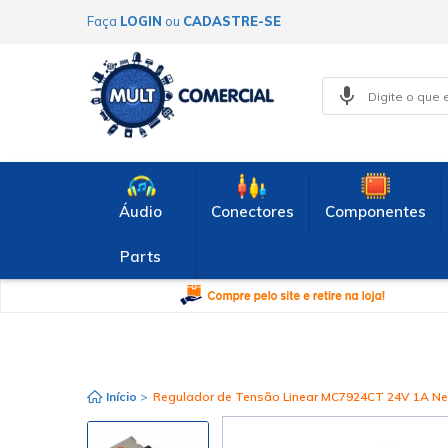
Faça
LOGIN
ou
CADASTRE-SE
Áudio
Conectores
Componentes
Parts
Início
>
Regulador de Tensão Linear MC7924CT 24V 1A Neg