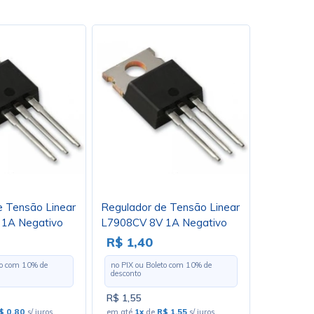
e Tensão Linear
Regulador de Tensão Linear
1A Negativo
L7908CV 8V 1A Negativo
 Loja 72
TO220 - Cód. Loja 414
R$ 1,40
to com
10
% de
no PIX ou Boleto com
10
% de
desconto
R$ 1,55
$ 0,80
s/ juros
em até
1x
de
R$ 1,55
s/ juros