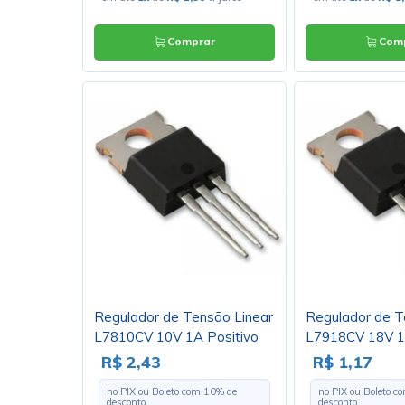
Comprar
Comp
Regulador de Tensão Linear
Regulador de T
L7810CV 10V 1A Positivo
L7918CV 18V 1
TO220 - Cód. Loja 387
TO220
R$ 2,43
R$ 1,17
no PIX ou Boleto com
10
% de
no PIX ou Boleto 
desconto
desconto