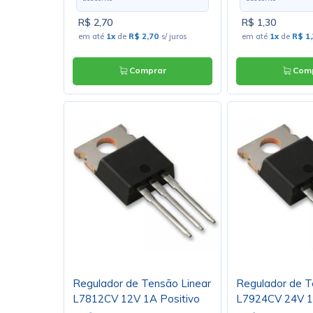
R$ 2,70
R$ 1,30
em até
1x
de
R$ 2,70
s/ juros
em até
1x
de
R$ 1
Comprar
Comp
Regulador de Tensão Linear
Regulador de T
L7812CV 12V 1A Positivo
L7924CV 24V 1