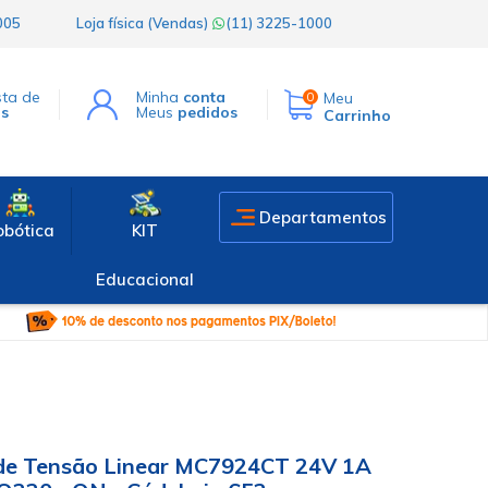
1005
Loja física (Vendas)
(11) 3225-1000
sta de
Minha
conta
Meu
0
os
Meus
pedidos
Carrinho
Departamentos
obótica
KIT
Educacional
de Tensão Linear MC7924CT 24V 1A