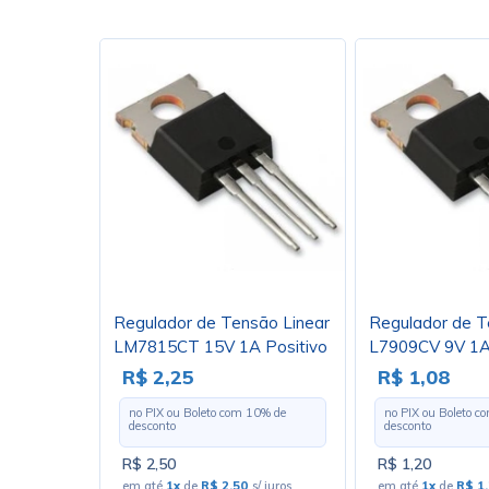
Regulador de Tensão Linear
Regulador de T
LM7815CT 15V 1A Positivo
L7909CV 9V 1A
TO220 - Cód. Loja 382
TO220 - Cód. L
R$ 2,25
R$ 1,08
no PIX ou Boleto com
10
% de
no PIX ou Boleto 
desconto
desconto
R$ 2,50
R$ 1,20
em até
1x
de
R$ 2,50
s/ juros
em até
1x
de
R$ 1