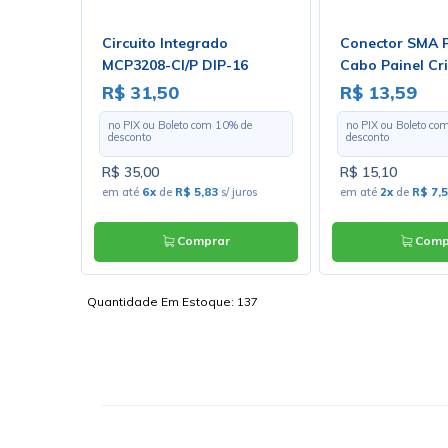
trátil
Circuito Integrado
Conector SMA 
- Rolo
MCP3208-CI/P DIP-16
Cabo Painel C
174 com Pino M
R$ 31,50
R$ 13,59
- Gav 38
 de
no PIX ou Boleto com
10
% de
no PIX ou Boleto co
desconto
desconto
R$ 35,00
R$ 15,10
s/ juros
em até
6x
de
R$ 5,83
s/ juros
em até
2x
de
R$ 7,
Comprar
Comp
Quantidade Em Estoque:
137