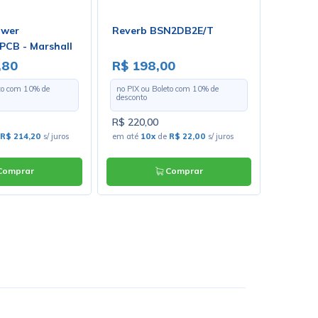
ower
Reverb BSN2DB2E/T
Chave 
CB - Marshall
com Tra
Solda F
,80
R$ 198,00
R$ 18
eto com
10
% de
no PIX ou Boleto com
10
% de
no PIX o
desconto
desconto
R$ 220,00
R$ 20,0
R$ 214,20
s/ juros
em até
10x
de
R$ 22,00
s/ juros
em até
3x
omprar
Comprar