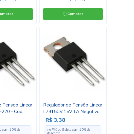
omprar
Comprar
e Tensao Linear
Regulador de Tensão Linear
220 - Cod.
L7915CV 15V 1A Negativo
TO220 - Cód. Loja 335
R$ 3,38
to com
10
% de
no PIX ou Boleto com
10
% de
desconto