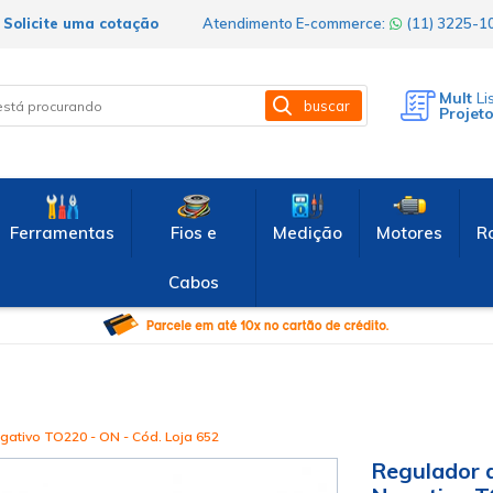
Solicite uma cotação
Atendimento E-commerce:
(11) 3225-
Mult
Li
buscar
Projet
Ferramentas
Fios e
Medição
Motores
R
Cabos
ativo TO220 - ON - Cód. Loja 652
Regulador 