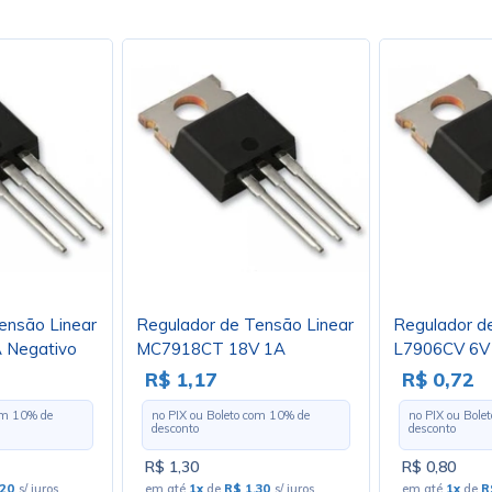
ensão Linear
Regulador de Tensão Linear
Regulador d
 Negativo
MC7918CT 18V 1A
L7906CV 6V 
oja 4102
Negativo TO220 - ON - Cód.
TO220 - Cód.
R$ 1,17
R$ 0,72
Loja 2986
com
10
% de
no PIX ou Boleto com
10
% de
no PIX ou Bole
desconto
desconto
R$ 1,30
R$ 0,80
,20
s/ juros
em até
1x
de
R$ 1,30
s/ juros
em até
1x
de
R