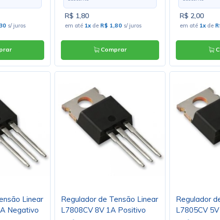
R$ 1,80
R$ 2,00
,30
s/ juros
em até
1x
de
R$ 1,80
s/ juros
em até
1x
de
R
rar
Comprar
C
ensão Linear
Regulador de Tensão Linear
Regulador d
A Negativo
L7808CV 8V 1A Positivo
L7805CV 5V 