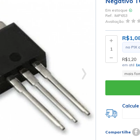
Negativo T
Em estoque
Ref.:
IMP653
Avaliação:
R$1,0
no PIX 
R$1,20
em até
1
x
mais fo
Calcule
Compartilhe