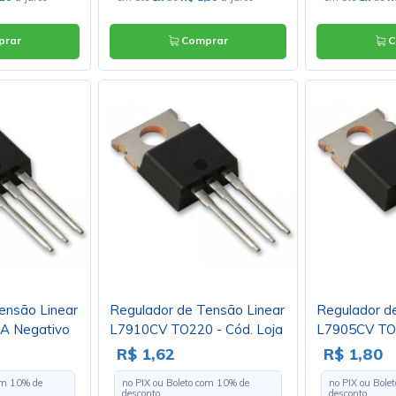
rar
Comprar
C
ensão Linear
Regulador de Tensão Linear
Regulador d
A Negativo
L7910CV TO220 - Cód. Loja
L7905CV TO-
4527
Loja 2389
R$ 1,62
R$ 1,80
com
10
% de
no PIX ou Boleto com
10
% de
no PIX ou Bole
desconto
desconto