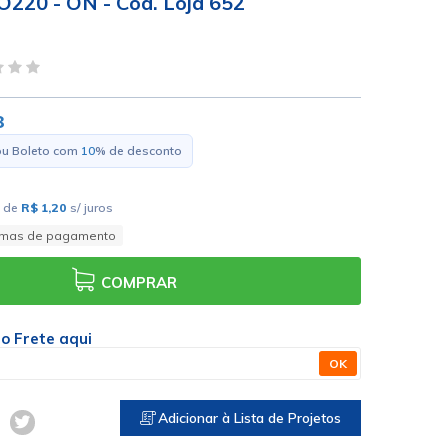
O220 - ON - Cód. Loja 652
8
ou Boleto com
10
% de desconto
de
R$ 1,20
s/ juros
rmas de pagamento
COMPRAR
 o Frete aqui
OK
Adicionar à Lista de Projetos