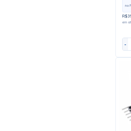
no 
R$35
em a
-