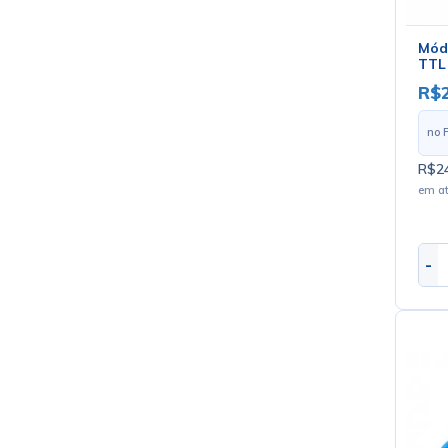
Mód
TTL
PL23
R$
no 
R$24
em a
-