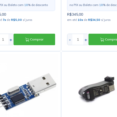
PIX ou Boleto com
10
% de desconto
no PIX ou Boleto com
10
% de desc
,00
R$345,00
té
7
x
de
R$5,00
s/ juros
em até
10
x
de
R$34,50
s/ juros
+
-
+
Comprar
Compra