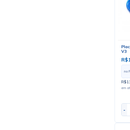
Plac
V3
R$
no 
R$11
em a
-