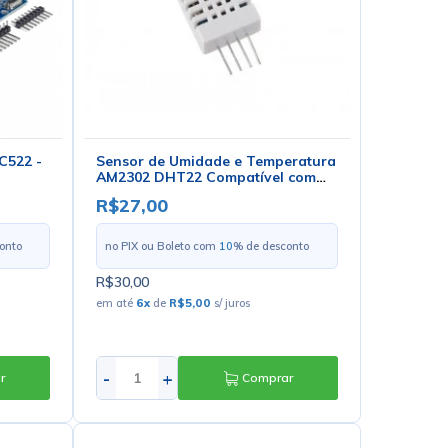
C522 -
Sensor de Umidade e Temperatura
AM2302 DHT22 Compatível com
Arduino - GC-44
R$27,00
onto
no PIX ou Boleto com
10
% de desconto
R$30,00
em até
6
x
de
R$5,00
s/ juros
-
+
r
Comprar