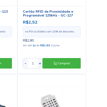
C-113
Cartão RFID de Proximidade e
Programável 125kHz - GC-127
R$2,52
onto
no PIX ou Boleto com
10
% de desconto
R$2,80
em até
1
x
de
R$2,80
s/ juros
-
+
r
Comprar