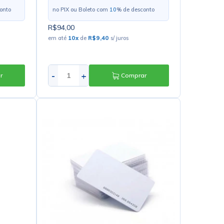
onto
no PIX ou Boleto com
10
% de desconto
R$94,00
em até
10
x
de
R$9,40
s/ juros
-
+
r
Comprar