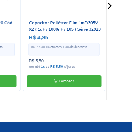
20 Cód.
Capacitor Poliéster Film 1mF/305V
Circuito
X2 ( 1uF / 1000nF / 105 ) Série 32923
DIP-16 -
R$ 4,95
R$ 3,4
to
no PIX ou Boleto com
10
% de desconto
no PIX ou 
R$ 5,50
R$ 3,80
em até
1x
de
R$ 5,50
s/ juros
em até
1x
Comprar