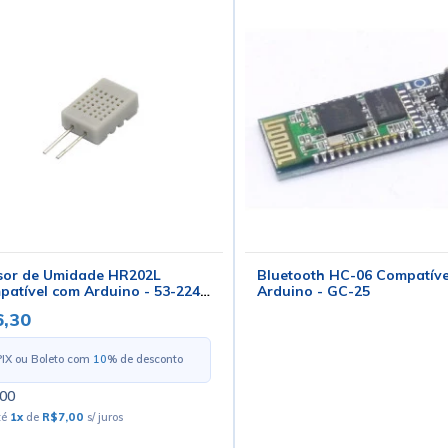
sor de Umidade HR202L
Bluetooth HC-06 Compatíve
atível com Arduino - 53-224 -
Arduino - GC-25
201
,30
PIX ou Boleto com
10
% de desconto
00
té
1
x
de
R$7,00
s/ juros