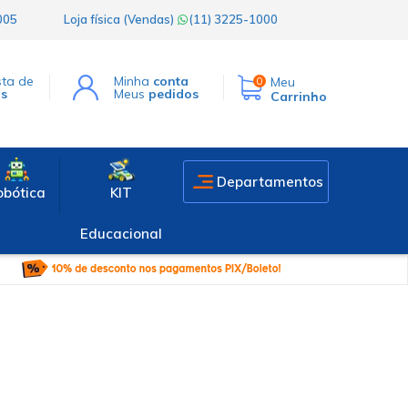
1005
Loja física (Vendas)
(11) 3225-1000
sta de
Minha
conta
Meu
0
os
Meus
pedidos
Carrinho
Departamentos
obótica
KIT
Educacional