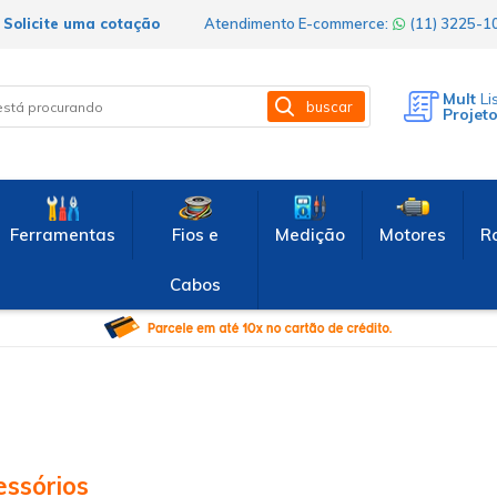
Solicite uma cotação
Atendimento E-commerce:
(11) 3225-
Mult
Li
buscar
Projet
Ferramentas
Fios e
Medição
Motores
R
Cabos
essórios