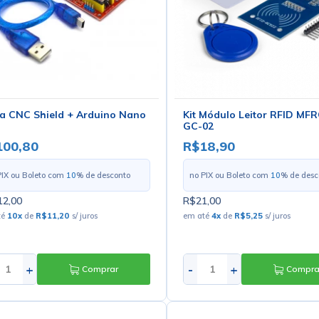
a CNC Shield + Arduino Nano
Kit Módulo Leitor RFID MFR
GC-02
100,80
R$18,90
PIX ou Boleto com
10
% de desconto
no PIX ou Boleto com
10
% de desc
2,00
R$21,00
té
10
x
de
R$11,20
s/ juros
em até
4
x
de
R$5,25
s/ juros
+
-
+
Comprar
Compra