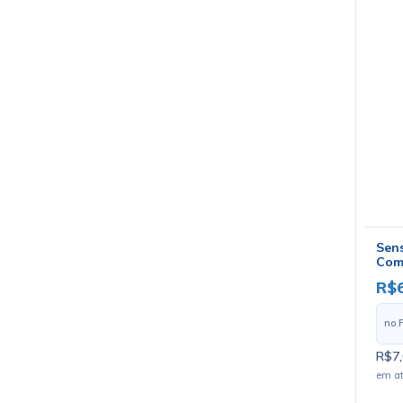
Sen
Comp
GC-
R$6
no 
R$7,
em a