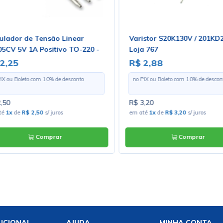
ulador de Tensão Linear
Varistor S20K130V / 201KD
05CV 5V 1A Positivo TO-220 -
Loja 767
. Loja 03
2,25
R$ 2,88
PIX ou Boleto com
10
% de desconto
no PIX ou Boleto com
10
% de descon
,50
R$ 3,20
té
1x
de
R$ 2,50
s/ juros
em até
1x
de
R$ 3,20
s/ juros
Comprar
Comprar
UCIONAL
AJUDA
MINHA CONTA