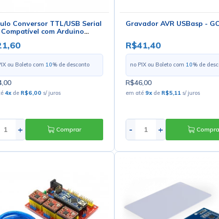
ulo Conversor TTL/USB Serial
Gravador AVR USBasp - G
 Compatível com Arduino
03 - GC-79
21,60
R$41,40
PIX ou Boleto com
10
% de desconto
no PIX ou Boleto com
10
% de desc
,00
R$46,00
té
4
x
de
R$6,00
s/ juros
em até
9
x
de
R$5,11
s/ juros
+
-
+
Comprar
Compra