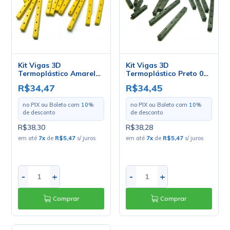
Kit Vigas 3D
Kit Vigas 3D
Termoplástico Amarelo
Termoplástico Preto 022
020 - Modelix
- Modelix
R$34,47
R$34,45
no PIX ou Boleto com
10
%
no PIX ou Boleto com
10
%
de desconto
de desconto
R$38,30
R$38,28
em até
7
x
de
R$5,47
s/ juros
em até
7
x
de
R$5,47
s/ juros
-
+
-
+
Comprar
Comprar