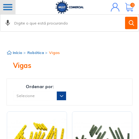
Minha
0
conta
Início
>
Robótica
>
Vigas
Vigas
Ordenar por: