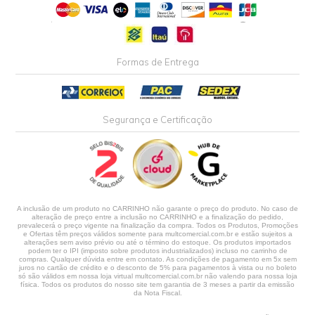
Formas de Entrega
Segurança e Certificação
A inclusão de um produto no CARRINHO não garante o preço do produto. No caso de
alteração de preço entre a inclusão no CARRINHO e a finalização do pedido,
prevalecerá o preço vigente na finalização da compra. Todos os Produtos, Promoções
e Ofertas têm preços válidos somente para multcomercial.com.br e estão sujeitos a
alterações sem aviso prévio ou até o término do estoque. Os produtos importados
podem ter o IPI (imposto sobre produtos industrializados) incluso no carrinho de
compras. Qualquer dúvida entre em contato. As condições de pagamento em 5x sem
juros no cartão de crédito e o desconto de 5% para pagamentos à vista ou no boleto
só são válidos em nossa loja virtual multcomercial.com.br não valendo para nossa loja
física. Todos os produtos do nosso site tem garantia de 3 meses a partir da emissão
da Nota Fiscal.