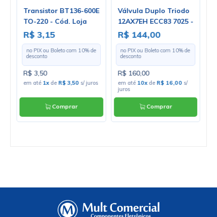
Transistor BT136-600E
Válvula Duplo Triodo
R
-
TO-220 - Cód. Loja
12AX7EH ECC83 7025 -
L
2178
Electro-Harmonix
P
R$ 3,15
R$ 144,00
R
L
e
no PIX ou Boleto com
10
% de
no PIX ou Boleto com
10
% de
desconto
desconto
R$ 3,50
R$ 160,00
R
os
em até
1x
de
R$ 3,50
s/ juros
em até
10x
de
R$ 16,00
s/
e
juros
Comprar
Comprar