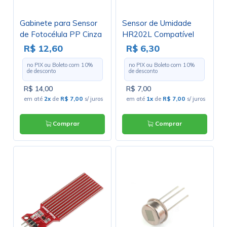
Gabinete para Sensor
Sensor de Umidade
de Fotocélula PP Cinza
HR202L Compatível
- SFE-01
com Arduino - 53-224 -
R$ 12,60
R$ 6,30
GC-201
no PIX ou Boleto com
10
%
no PIX ou Boleto com
10
%
de desconto
de desconto
R$ 14,00
R$ 7,00
em até
2x
de
R$ 7,00
s/ juros
em até
1x
de
R$ 7,00
s/ juros
Comprar
Comprar