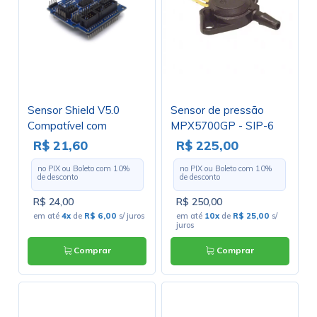
Sensor Shield V5.0
Sensor de pressão
Compatível com
MPX5700GP - SIP-6
Arduino - 010-0089 -
R$ 21,60
R$ 225,00
GC-172
no PIX ou Boleto com
10
%
no PIX ou Boleto com
10
%
de desconto
de desconto
R$ 24,00
R$ 250,00
em até
4x
de
R$ 6,00
s/ juros
em até
10x
de
R$ 25,00
s/
juros
Comprar
Comprar