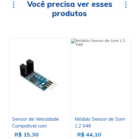
Você precisa ver esses
produtos
Sensor de Velocidade
Módulo Sensor de Som
Compativel com
1.2 049
Arduino - Chave Óptica
R$ 15,30
R$ 44,10