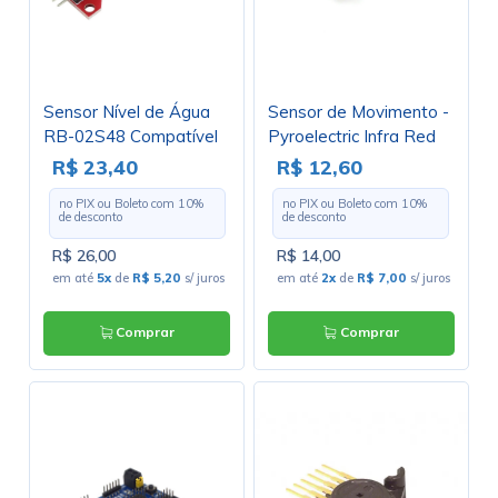
Sensor Nível de Água
Sensor de Movimento -
RB-02S48 Compatível
Pyroelectric Infra Red
com Arduino - GC-13
Sensor - PIR DB203B
R$ 23,40
R$ 12,60
Compatível com
no PIX ou Boleto com
10
%
no PIX ou Boleto com
10
%
Arduino - GC-57
de desconto
de desconto
R$ 26,00
R$ 14,00
em até
5x
de
R$ 5,20
s/ juros
em até
2x
de
R$ 7,00
s/ juros
Comprar
Comprar