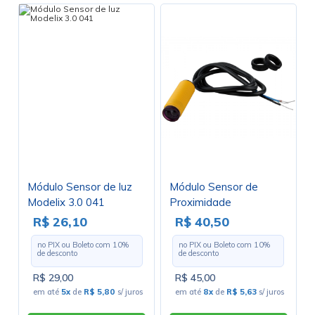
Módulo Sensor de luz
Módulo Sensor de
Modelix 3.0 041
Proximidade
Infravermelho
R$ 26,10
R$ 40,50
Compatível com
no PIX ou Boleto com
10
%
no PIX ou Boleto com
10
%
Arduino E18-D80NK -
de desconto
de desconto
010-0320 - GC-189
R$ 29,00
R$ 45,00
em até
5x
de
R$ 5,80
s/ juros
em até
8x
de
R$ 5,63
s/ juros