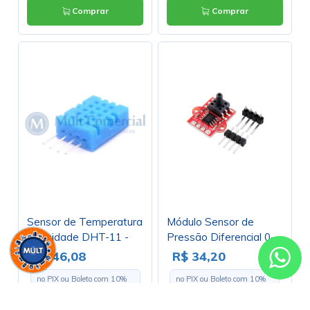
Comprar
Comprar
Sensor de Temperatura
Módulo Sensor de
e Umidade DHT-11 -
Pressão Diferencial 0-
GC-56
40Kpa 5V com
R$ 46,08
R$ 34,20
Conversor DC
no PIX ou Boleto com
10
%
no PIX ou Boleto com
10
%
MPS20N0040D - 02-
de desconto
de desconto
057 - GC-226