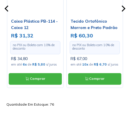
Caixa Plástica PB-114 -
Tecido Ortofônico
-
Caixa 12
Marrom e Preto Padrão
203-1-10 - Largura 1,30m
R$ 31,32
R$ 60,30
- Preço por Metro
no PIX ou Boleto com
10
% de
no PIX ou Boleto com
10
% de
desconto
desconto
R$ 34,80
R$ 67,00
s
em até
6x
de
R$ 5,80
s/ juros
em até
10x
de
R$ 6,70
s/ juros
Comprar
Comprar
Quantidade Em Estoque:
76