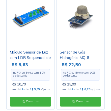
Módulo Sensor de Luz
Sensor de Gás
com LDR Sequencial de
Hidrogênio MQ-8
Leds - P7 - GC-104
Compatível com
R$ 9,63
R$ 22,50
Arduino - GC-40
no PIX ou Boleto com
10
%
no PIX ou Boleto com
10
%
de desconto
de desconto
R$ 10,70
R$ 25,00
em até
2x
de
R$ 5,35
s/ juros
em até
4x
de
R$ 6,25
s/ juros
Comprar
Comprar