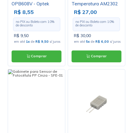
OPB608V - Optek
Temperatura AM2302
DHT22 Compatível
R$ 8,55
R$ 27,00
com Arduino - GC-44
no PIX ou Boleto com
10
%
no PIX ou Boleto com
10
%
de desconto
de desconto
R$ 9,50
R$ 30,00
em até
1x
de
R$ 9,50
s/ juros
em até
5x
de
R$ 6,00
s/ juros
Comprar
Comprar