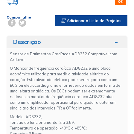
OK
Compartilhe
Adicionar à Lista de Projetos
Descrição
Sensor de Batimentos Cardíacos AD8232 Compatível com
Arduino
O Monitor de freqüência cardíaca AD8232 é uma placa
econômica utilizada para medir a atividade elétrica do
coração. Esta atividade elétrica pode ser traçada como um
ECG ou eletrocardiograma e fornecendo dados em forma de
uma leitura analógica. Os ECGs podem ser extremamente
ruidosos, o monitor de freqüência cardíaca AD8232 atua
como um amplificador operacional para ajudar a obter um
sinal claro dos intervalos PR e QT facilmente.
Modelo: AD8232;
Tensão de funcionamento: 2 a 3,5V;
Temperatura de operação: -40°C a +85°C;
Conector: 3,5mm;