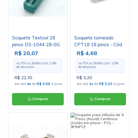
Soquete Textool 28
Soquete torneado
pinos DS-1044-28-0G
CPT18 18 pinos - Cód.
Loja 380 E 381
R$ 20,07
R$ 4,68
no PIX ou Boleto com
10
%
no PIX ou Boleto com
10
%
de desconto
de desconto
R$ 22,30
R$ 5,20
em até
4x
de
R$ 5,58
s/ juros
em até
1x
de
R$ 5,20
s/ juros
Comprar
Comprar