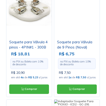
Soquete para Válvula 4
Soquete para Válvula
pinos - 4PIN#1 - 300B
de 9 Pinos (Noval)
811 2A3 GZC4-1
Cerâmico (Solda em
R$ 18,81
R$ 6,75
placa - PCI) - 9PINPCF
no PIX ou Boleto com
10
%
no PIX ou Boleto com
10
%
de desconto
de desconto
R$ 20,90
R$ 7,50
em até
4x
de
R$ 5,23
s/ juros
em até
1x
de
R$ 7,50
s/ juros
Comprar
Comprar