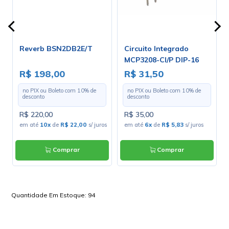
Reverb BSN2DB2E/T
Circuito Integrado
s
MCP3208-CI/P DIP-16
R$ 198,00
R$ 31,50
no PIX ou Boleto com
10
% de
no PIX ou Boleto com
10
% de
desconto
desconto
R$ 220,00
R$ 35,00
em até
10x
de
R$ 22,00
s/ juros
em até
6x
de
R$ 5,83
s/ juros
Comprar
Comprar
Quantidade Em Estoque:
94