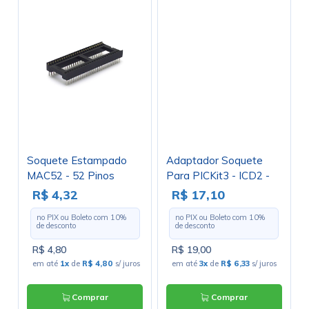
Soquete Estampado
Adaptador Soquete
MAC52 - 52 Pinos
Para PICKit3 - ICD2 -
GC-291
R$ 4,32
R$ 17,10
no PIX ou Boleto com
10
%
no PIX ou Boleto com
10
%
de desconto
de desconto
R$ 4,80
R$ 19,00
em até
1x
de
R$ 4,80
s/ juros
em até
3x
de
R$ 6,33
s/ juros
Comprar
Comprar