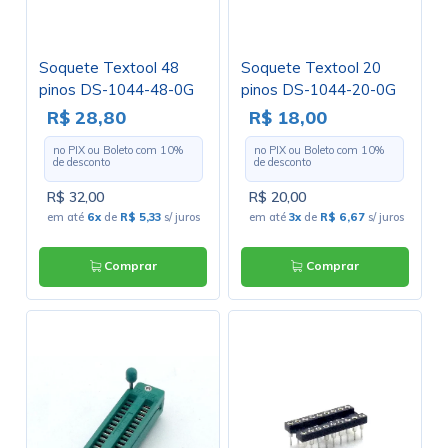
Soquete Textool 48
Soquete Textool 20
pinos DS-1044-48-0G
pinos DS-1044-20-0G
R$ 28,80
R$ 18,00
no PIX ou Boleto com
10
%
no PIX ou Boleto com
10
%
de desconto
de desconto
R$ 32,00
R$ 20,00
em até
6x
de
R$ 5,33
s/ juros
em até
3x
de
R$ 6,67
s/ juros
Comprar
Comprar