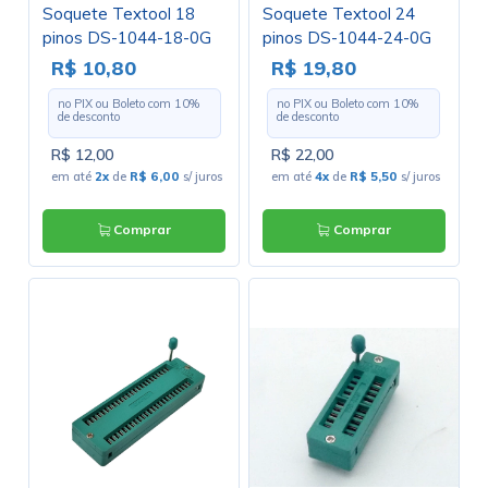
Soquete Textool 18
Soquete Textool 24
pinos DS-1044-18-0G
pinos DS-1044-24-0G
R$ 10,80
R$ 19,80
no PIX ou Boleto com
10
%
no PIX ou Boleto com
10
%
de desconto
de desconto
R$ 12,00
R$ 22,00
em até
2x
de
R$ 6,00
s/ juros
em até
4x
de
R$ 5,50
s/ juros
Comprar
Comprar