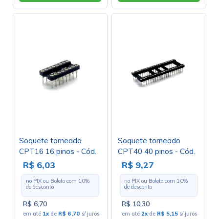
Soquete torneado
Soquete torneado
CPT16 16 pinos - Cód.
CPT40 40 pinos - Cód.
Loja 140 A 144
Loja 399 A 400
R$ 6,03
R$ 9,27
no PIX ou Boleto com
10
%
no PIX ou Boleto com
10
%
de desconto
de desconto
R$ 6,70
R$ 10,30
em até
1x
de
R$ 6,70
s/ juros
em até
2x
de
R$ 5,15
s/ juros