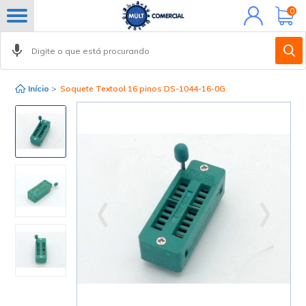
Minha
0
conta
Início
>
Soquete Textool 16 pinos DS-1044-16-0G