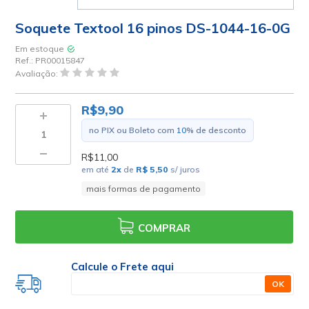
Soquete Textool 16 pinos DS-1044-16-0G
Em estoque
Ref.:
PR00015847
Avaliação:
R$9,90
no PIX ou Boleto com
10
% de desconto
R$11,00
em até
2
x
de
R$ 5,50
s/ juros
mais formas de pagamento
COMPRAR
Calcule o Frete aqui
OK