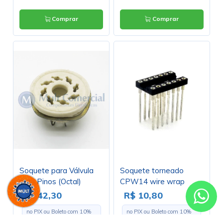
Comprar
Comprar
Soquete para Válvula
Soquete torneado
de 8 Pinos (Octal)
CPW14 wire wrap
Cerâmico com anel de
17,9mm 14 pinos - Cód.
R$ 42,30
R$ 10,80
Fixação (Solda Fio) -
Loja 1108 E 1109
no PIX ou Boleto com
10
%
no PIX ou Boleto com
10
%
8PINS
de desconto
de desconto