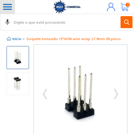
Minha
0
conta
Início
>
Soquete torneado CPW06 wire wrap 17,9mm 06 pinos