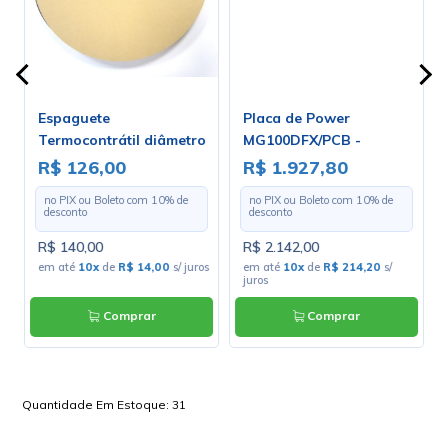
Espaguete
Placa de Power
Termocontrátil diâmetro
MG100DFX/PCB -
de 3.2mm - Rolo Com 100
Marshall
R$ 126,00
R$ 1.927,80
Metros
no PIX ou Boleto com
10
% de
no PIX ou Boleto com
10
% de
desconto
desconto
R$ 140,00
R$ 2.142,00
s
em até
10x
de
R$ 14,00
s/ juros
em até
10x
de
R$ 214,20
s/
juros
Comprar
Comprar
Quantidade Em Estoque:
31