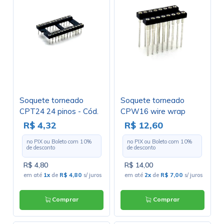
Soquete torneado
Soquete torneado
CPT24 24 pinos - Cód.
CPW16 wire wrap
Loja 389 E 390
17,9mm 16 pinos - Cód.
R$ 4,32
R$ 12,60
Loja 458 E 459
no PIX ou Boleto com
10
%
no PIX ou Boleto com
10
%
de desconto
de desconto
R$ 4,80
R$ 14,00
em até
1x
de
R$ 4,80
s/ juros
em até
2x
de
R$ 7,00
s/ juros
Comprar
Comprar