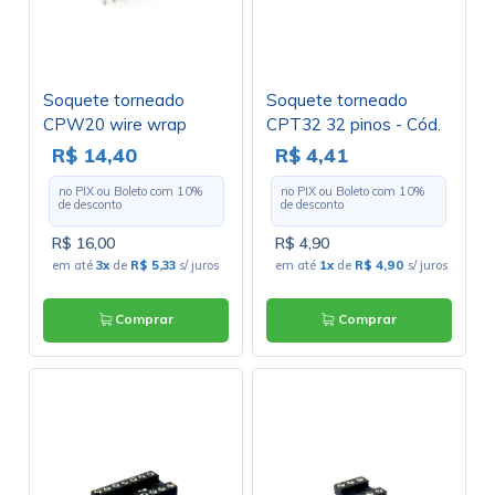
Soquete torneado
Soquete torneado
CPW20 wire wrap
CPT32 32 pinos - Cód.
17,9mm 20 pinos - Cód.
Loja 395 A 396
R$ 14,40
R$ 4,41
Loja 464 E 465
no PIX ou Boleto com
10
%
no PIX ou Boleto com
10
%
de desconto
de desconto
R$ 16,00
R$ 4,90
em até
3x
de
R$ 5,33
s/ juros
em até
1x
de
R$ 4,90
s/ juros
Comprar
Comprar