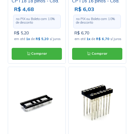
CPT18 18 pinos - Cód.
CPT16 16 pinos - Cód.
Loja 380 E 381
Loja 140 A 144
R$ 4,68
R$ 6,03
no PIX ou Boleto com
10
%
no PIX ou Boleto com
10
%
de desconto
de desconto
R$ 5,20
R$ 6,70
em até
1x
de
R$ 5,20
s/ juros
em até
1x
de
R$ 6,70
s/ juros
Comprar
Comprar