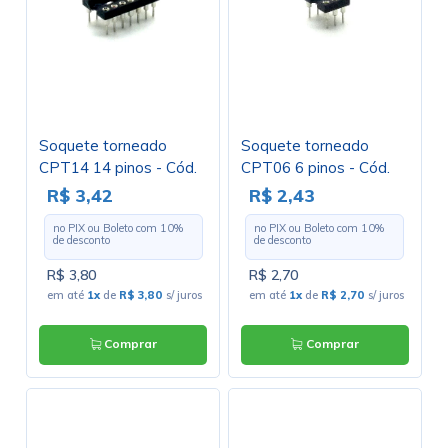
Soquete torneado
Soquete torneado
CPT14 14 pinos - Cód.
CPT06 6 pinos - Cód.
Loja 134 a 138
Loja 122 A 126
R$ 3,42
R$ 2,43
no PIX ou Boleto com
10
%
no PIX ou Boleto com
10
%
de desconto
de desconto
R$ 3,80
R$ 2,70
em até
1x
de
R$ 3,80
s/ juros
em até
1x
de
R$ 2,70
s/ juros
Comprar
Comprar