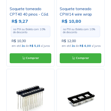
Soquete torneado
Soquete torneado
CPT40 40 pinos - Cód.
CPW14 wire wrap
Loja 399 A 400
17,9mm 14 pinos - Cód.
R$ 9,27
R$ 10,80
Loja 1108 E 1109
no PIX ou Boleto com
10
%
no PIX ou Boleto com
10
%
de desconto
de desconto
R$ 10,30
R$ 12,00
em até
2x
de
R$ 5,15
s/ juros
em até
2x
de
R$ 6,00
s/ juros
Comprar
Comprar