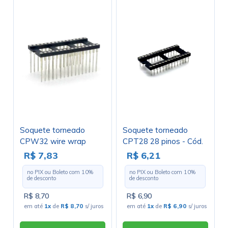
Soquete torneado
Soquete torneado
CPW32 wire wrap
CPT28 28 pinos - Cód.
17,9mm 32 pinos - Cód.
Loja 392 E 393
R$ 7,83
R$ 6,21
Loja 3121
no PIX ou Boleto com
10
%
no PIX ou Boleto com
10
%
de desconto
de desconto
R$ 8,70
R$ 6,90
em até
1x
de
R$ 8,70
s/ juros
em até
1x
de
R$ 6,90
s/ juros