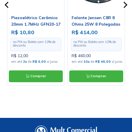
Piezoelétrico Cerâmico
Falante Jensen C8R 8
20mm 1.7MHz GFN20-17
Ohms 25W 8 Polegadas
- ZJ04020
R$ 10,80
R$ 414,00
no PIX ou Boleto com
10
% de
no PIX ou Boleto com
10
% de
desconto
desconto
R$ 12,00
R$ 460,00
em até
2x
de
R$ 6,00
s/ juros
em até
10x
de
R$ 46,00
s/ juros
Comprar
Comprar