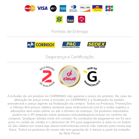
Formas de Entrega
Segurança e Certificação
A inclusão de um produto no CARRINHO não garante o preço do produto. No caso de
alteração de preço entre a inclusão no CARRINHO e a finalização do pedido,
prevalecerá o preço vigente na finalização da compra. Todos os Produtos, Promoções
e Ofertas têm preços válidos somente para multcomercial.com.br e estão sujeitos a
alterações sem aviso prévio ou até o término do estoque. Os produtos importados
podem ter o IPI (imposto sobre produtos industrializados) incluso no carrinho de
compras. Qualquer dúvida entre em contato. As condições de pagamento em 5x sem
juros no cartão de crédito e o desconto de 5% para pagamentos à vista ou no boleto
só são válidos em nossa loja virtual multcomercial.com.br não valendo para nossa loja
física. Todos os produtos do nosso site tem garantia de 3 meses a partir da emissão
da Nota Fiscal.