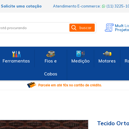
Solicite uma cotação
Atendimento E-commerce:
(11) 3225-
Mult
Li
buscar
Projet
Ferramentas
Fios e
Medição
Motores
R
Cabos
Tecido Ort