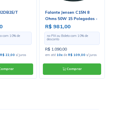
N2DB2E/T
Falante Jensen C15N 8
Conecto
Ohms 50W 15 Polegadas -
Pinos 1
ZJ07050
0
R$ 981,00
R$ 5,
eto com
10
% de
no PIX ou Boleto com
10
% de
no PIX o
desconto
desconto
R$ 1.090,00
R$ 6,30
R$ 22,00
s/ juros
em até
10x
de
R$ 109,00
s/ juros
em até
1
omprar
Comprar