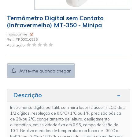
Termômetro Digital sem Contato
(Infravermelho) MT-350 - Minipa
Indisponível
Ref.:
PR00010836
Avaliação:
Avise-me quando chegar
Descrição
Instrumento digital portátil, com mira laser (classe II), LCD de 3
1/2 dígitos, resolução de 0.5°C / 1°C ou 1°F, precisão básica
de 2% ou 2°C, congelamento de leitura, desligamento
automático, emissividade fixa em 0.95, campo de visão de
10:1. Realiza medidas de temperatura na faixa de -30°C a
550°C ou -22°F a 1022°F, com uso do sistema de medida por