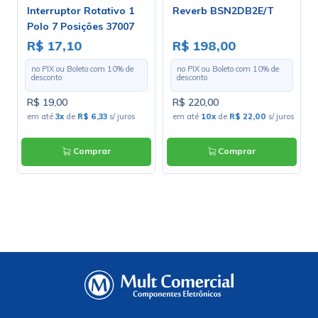
h
Interruptor Rotativo 1
Reverb BSN2DB2E/T
Polo 7 Posições 37007
-
A1B1E1S
R$ 17,10
R$ 198,00
no PIX ou Boleto com
10
% de
no PIX ou Boleto com
10
% de
desconto
desconto
R$ 19,00
R$ 220,00
em até
3x
de
R$ 6,33
s/ juros
em até
10x
de
R$ 22,00
s/ juros
Comprar
Comprar