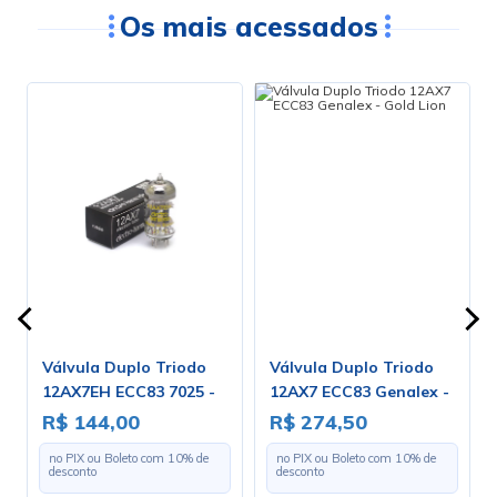
Os mais acessados
Válvula Duplo Triodo
Válvula Duplo Triodo
12AX7EH ECC83 7025 -
12AX7 ECC83 Genalex -
0m
Electro-Harmonix
Gold Lion
R$ 144,00
R$ 274,50
no PIX ou Boleto com
10
% de
no PIX ou Boleto com
10
% de
desconto
desconto