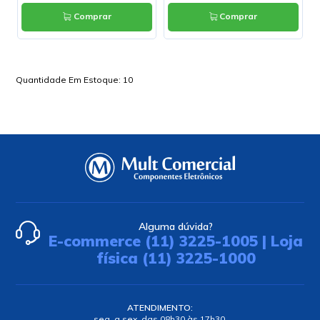
Comprar
Comprar
Quantidade Em Estoque:
10
Alguma dúvida?
E-commerce (11) 3225-1005 | Loja
física (11) 3225-1000
ATENDIMENTO:
seg. a sex. das 08h30 às 17h30.