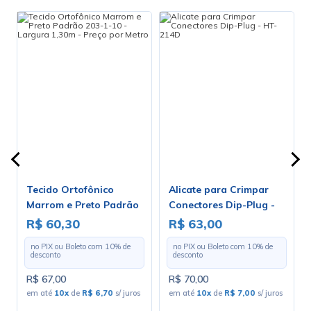
Tecido Ortofônico
Alicate para Crimpar
-
Marrom e Preto Padrão
Conectores Dip-Plug -
203-1-10 - Largura 1,30m
HT-214D
R$ 60,30
R$ 63,00
- Preço por Metro
no PIX ou Boleto com
10
% de
no PIX ou Boleto com
10
% de
desconto
desconto
R$ 67,00
R$ 70,00
s
em até
10x
de
R$ 6,70
s/ juros
em até
10x
de
R$ 7,00
s/ juros