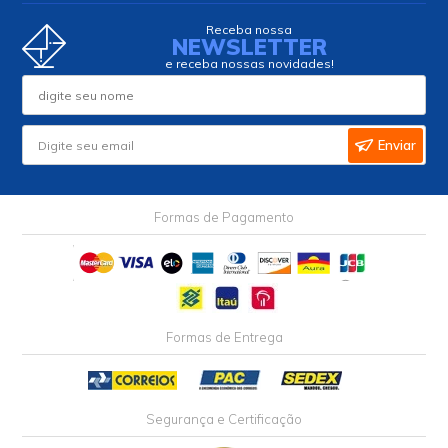
Receba nossa
NEWSLETTER
e receba nossas novidades!
Enviar
Formas de Pagamento
Formas de Entrega
Segurança e Certificação